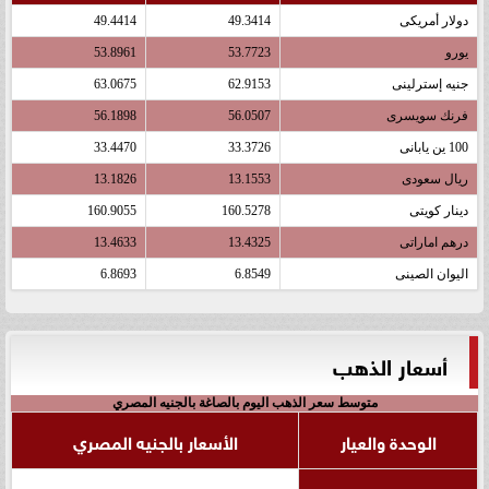
دولار أمريكى
49.3414
49.4414
يورو
53.7723
53.8961
جنيه إسترلينى
62.9153
63.0675
فرنك سويسرى
56.0507
56.1898
100 ين يابانى
33.3726
33.4470
ريال سعودى
13.1553
13.1826
دينار كويتى
160.5278
160.9055
درهم اماراتى
13.4325
13.4633
اليوان الصينى
6.8549
6.8693
أسعار الذهب
متوسط سعر الذهب اليوم بالصاغة بالجنيه المصري
الوحدة والعيار
الأسعار بالجنيه المصري