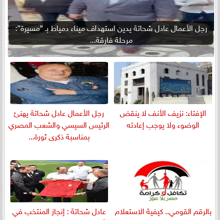
رجل الأعمال عادل شحاتة يدين استهداف ميناء دمياط بـ ”مسيرة”:
مرحلة فارقة...
الإفتاء: نزيف الأنف لا ينقض
رجل الأعمال عادل شحاتة يهنئ
الوضوء ولا يوجب إعادته
الرئيس السيسي والشعب المصري
بمناسبة ذكرى ثورة...
بالرقم القومي.. كيفية الاستعلام
عادل شحاتة : إنجاز المنتخب في