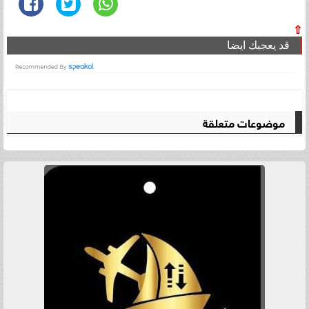
⇧
قد يعجبك ايضا
موضوعات متعلقة