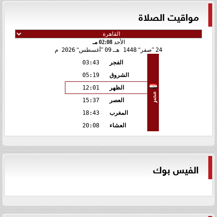
مواقيت الصلاة
الأحد
02:08 مـ
24
صفر
1448 هـ
09
أغسطس
2026 م
الفجر
03:43
الشروق
05:19
الظهر
12:01
مصر
العصر
15:37
المغرب
18:43
العشاء
20:08
الفيس بوك