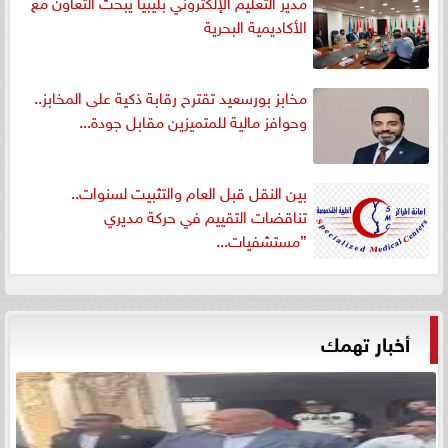
مدير التعليم الإلكتروني بليبيا يبحث التعاون مع
الأكاديمية البحرية
مخابز بورسعيد تقترح رقابة ذكية على المخابز..
وحوافز مالية للمتميزين مقابل جودة...
بين النقل قبل العام والتثبيت لسنوات..
تناقضات التقييم في حركة مديري
”مستشفيات...
أخبار تهمك