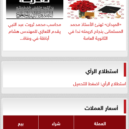
«الميدان» تهنئ الأستاذ محمد
​محاسب محمد ثروت عبد النبي
المسلمانى بنجاح كريمته ندا في
يقدم التعازي للمهندس هشام
الثانوية العامة
أباظة في وفاة...
استطلاع الرأي
استطلاع الرأي: اضغط للتحميل
أسعار العملات
العملة
شراء
بيع