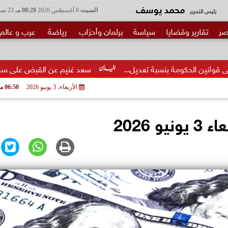
محمد يوسف
رئيس التحرير
السبت
8 أغسطس 2026
08:28 مـ
23 صفر 1448
صر
تقارير وقضايا
سياسة
برلمان وأحزاب
رياضة
عرب و عالم
سبة تعديل...
سعد غنيم عن القبض على سكرتير عام أسوان: لا أح
الأربعاء، 3 يونيو 2026
06:50 مـ
 2026