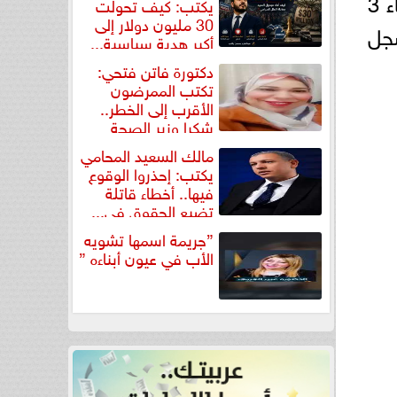
الأمريكي مقابل الجنيه المصري خلال تعاملات مساء اليوم الأربعاء 3
يكتب: كيف تحولت
30 مليون دولار إلى
سجل
أكبر هدية سياسية...
دكتورة فاتن فتحي:
تكتب الممرضون
الأقرب إلى الخطر..
شكرا وزير الصحة
لتكريم...
مالك السعيد المحامي
يكتب: إحذروا الوقوع
فيها.. أخطاء قاتلة
تضيع الحقوق في...
”جريمة اسمها تشويه
الأب في عيون أبناءه ”