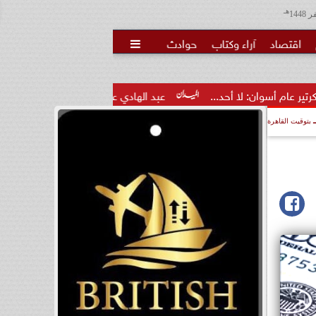
هـ
اقتصاد
آراء وكتاب
حوادث

د...
عبد الهادي عباس: مواجهة التلاعب بالوعي واجب وطني.. و
بتوقيت القاهرة