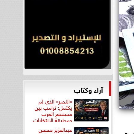
آراء وكتاب
«النصر» الذي لم
يكتمل: ترامب بين
مستنقع الحرب
ومطرقة الانتخابات
عبدالعزيز محسن