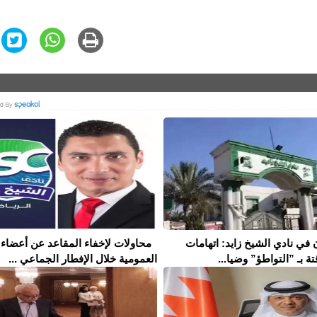
 في نادي الشيخ زايد: اتهامات
محاولات لإخفاء المقاعد عن أعضاء 
تة بـ ”التواطؤ” وضيا...
العمومية خلال الإفطار الجماعي ...