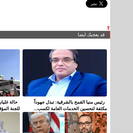
⇧
قد يعجبك ايضا
رئيس منيا القمح بالشرقية: تبذل جهوداً
حالة غليان
مكثفة لتحسين الخدمات العامة لكسب...
للجنة المؤق