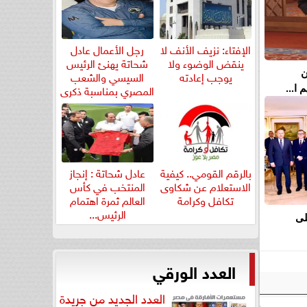
الإفتاء: نزيف الأنف لا
رجل الأعمال عادل
ينقض الوضوء ولا
شحاتة يهنئ الرئيس
يوجب إعادته
السيسي والشعب
ن
المصري بمناسبة ذكرى
ا...
ثورة...
بالرقم القومي.. كيفية
عادل شحاتة : إنجاز
الاستعلام عن شكاوى
المنتخب في كأس
تكافل وكرامة
العالم ثمرة اهتمام
الرئيس...
لى
العدد الورقي
العدد الجديد من جريدة