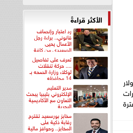
الأكثر قراءةً
رد اعتبار وإنصاف
قانوني.. براءة رجل
الأعمال يحيى
الصعيدي من كافة
التهم...
تعرف على تفاصيل
.... حركة تنقلات
لوكلاء وزارة الصحه بـ
14 محافظه
لار
مدير التعليم
طورات
الإلكتروني بليبيا يبحث
التعاون مع الأكاديمية
ترة
البحرية
مخابز بورسعيد تقترح
رقابة ذكية على
المخابز.. وحوافز مالية