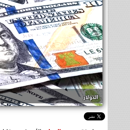
الدوﻻر