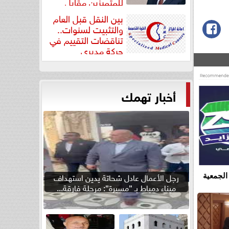
للمتميزين مقابل
جودة...
بين النقل قبل العام
والتثبيت لسنوات..
تناقضات التقييم في
حركة مديري
”مستشفيات...
أخبار تهمك
رجل الأعمال عادل شحاتة يدين استهداف
الجمعية
ميناء دمياط بـ ”مسيرة”: مرحلة فارقة...