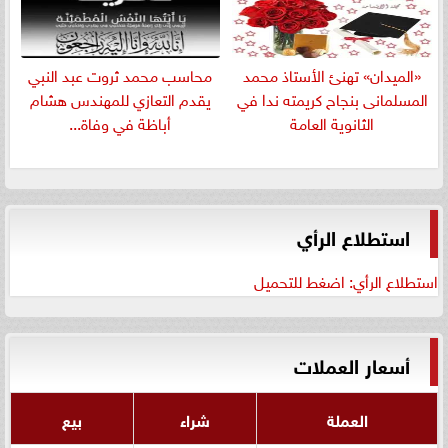
«الميدان» تهنئ الأستاذ محمد
​محاسب محمد ثروت عبد النبي
المسلمانى بنجاح كريمته ندا في
يقدم التعازي للمهندس هشام
الثانوية العامة
أباظة في وفاة...
استطلاع الرأي
استطلاع الرأي: اضغط للتحميل
أسعار العملات
العملة
شراء
بيع