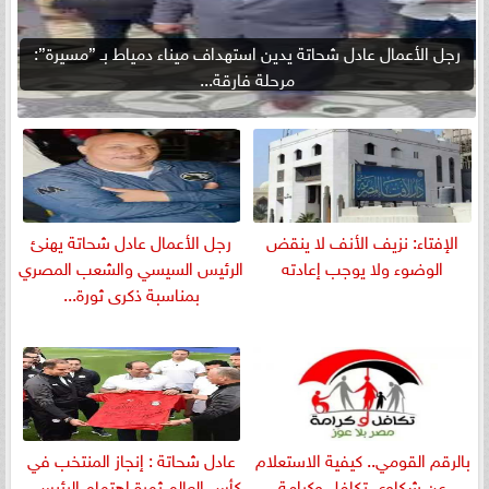
رجل الأعمال عادل شحاتة يدين استهداف ميناء دمياط بـ ”مسيرة”:
مرحلة فارقة...
الإفتاء: نزيف الأنف لا ينقض
رجل الأعمال عادل شحاتة يهنئ
الوضوء ولا يوجب إعادته
الرئيس السيسي والشعب المصري
بمناسبة ذكرى ثورة...
بالرقم القومي.. كيفية الاستعلام
عادل شحاتة : إنجاز المنتخب في
عن شكاوى تكافل وكرامة
كأس العالم ثمرة اهتمام الرئيس...