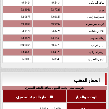
دولار أمريكى
49.3414
49.4414
يورو
53.7723
53.8961
جنيه إسترلينى
62.9153
63.0675
فرنك سويسرى
56.0507
56.1898
100 ين يابانى
33.3726
33.4470
ريال سعودى
13.1553
13.1826
دينار كويتى
160.5278
160.9055
درهم اماراتى
13.4325
13.4633
اليوان الصينى
6.8549
6.8693
أسعار الذهب
متوسط سعر الذهب اليوم بالصاغة بالجنيه المصري
الوحدة والعيار
الأسعار بالجنيه المصري
عيار 24
بيع 3,629 شراء 3,686