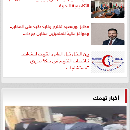
الأكاديمية البحرية
مخابز بورسعيد تقترح رقابة ذكية على المخابز..
وحوافز مالية للمتميزين مقابل جودة...
بين النقل قبل العام والتثبيت لسنوات..
تناقضات التقييم في حركة مديري
”مستشفيات...
أخبار تهمك