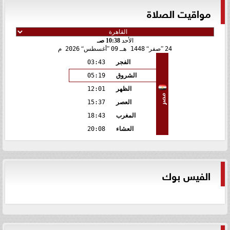
مواقيت الصلاة
الأحد
10:38 صـ
24
صفر
1448 هـ
09
أغسطس
2026 م
الفجر
03:43
الشروق
05:19
الظهر
12:01
مصر
العصر
15:37
المغرب
18:43
العشاء
20:08
الفيس بوك