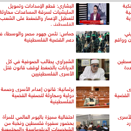
كبة
البشاري: قطع الإمدادات وتمويل
ية
المليشيات لسرقة المساعدات محاولة
ة
لتعطيل الإعمار والضغط على الشعب
الفلسطيني
ني
حماس: نثمن جهود مصر والوسطاء ف
ان وواقع
دعم القضية الفلسطينية
لسطين
الشبراوي يطالب الصوفية في كل
ددة
الديانات بالضغط لوقف قانون قتل
الأسرى الفلسطينيين
ى
برلمانية: قانون إعدام الأسرى وصمة ع
 القضية
دولية ومحاولة لتصفية القضية
الفلسطينية
لأسرى
احتفالية مميزة باليوم العالمي للمرأة
د
بحضور سفيرة فلسطين ونخبة من
الشخصيات الدبلوماسية والمجتمعية