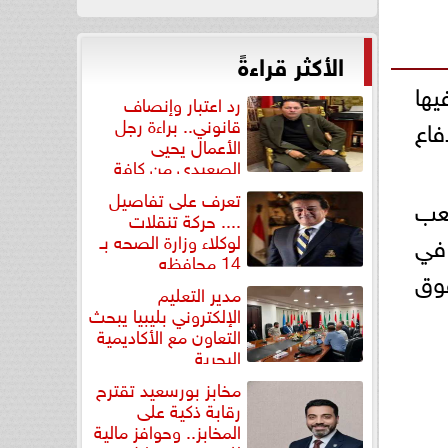
الأكثر قراءةً
يها
رد اعتبار وإنصاف
فاع
قانوني.. براءة رجل
الأعمال يحيى
الصعيدي من كافة
التهم...
تعرف على تفاصيل
عب
.... حركة تنقلات
في
لوكلاء وزارة الصحه بـ
14 محافظه
قوق
مدير التعليم
الإلكتروني بليبيا يبحث
التعاون مع الأكاديمية
البحرية
مخابز بورسعيد تقترح
رقابة ذكية على
المخابز.. وحوافز مالية