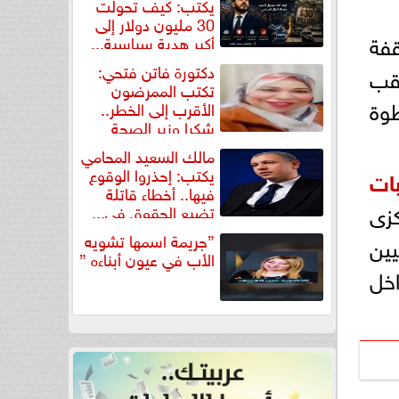
يكتب: كيف تحولت
30 مليون دولار إلى
فة
أكبر هدية سياسية...
دكتورة فاتن فتحي:
قب
تكتب الممرضون
طوة
الأقرب إلى الخطر..
شكرا وزير الصحة
لتكريم...
مالك السعيد المحامي
يكتب: إحذروا الوقوع
بات
فيها.. أخطاء قاتلة
كزى
تضيع الحقوق في...
”جريمة اسمها تشويه
يين
الأب في عيون أبناءه ”
اخل