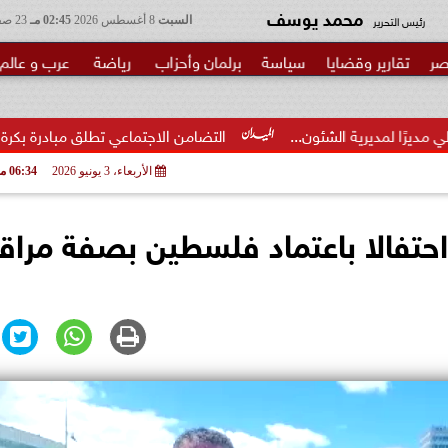
محمد يوسف
رئيس التحرير
السبت
8 أغسطس 2026
02:45 مـ
23 صفر 1448
صر
تقارير وقضايا
سياسة
برلمان وأحزاب
رياضة
عرب و عالم
شئون...
التضامن الاجتماعي تطلق مبادرة بكرة المدرسة ..الخير 
الأربعاء، 3 يونيو 2026
06:34 مـ
حتفالا باعتماد فلسطين بصفة مرا