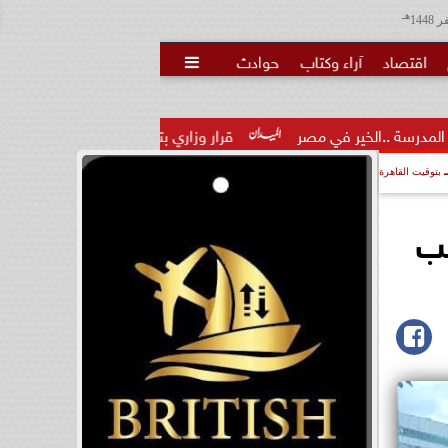
هـ
اقتصاد
آراء وكتاب
حوادث

في مصر
قرار وزاري بتكليف الدكتور تامر عاطف مدكور مديرًا لمديرية
بتوقيت القاهرة
قب