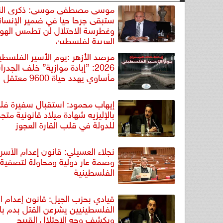
موسى مصطفى موسى: ذكرى الن
ستبقى جرحا حيا في ضمير الإنسان
وغطرسة الاحتلال لن تطمس الهوي
العربية لفلسطين
مرصد الأزهر :يوم الأسير الفلسطي
2026: ”إبادة موازية” خلف الجدر
مأساوي يهدد حياة 9600 معتقل
إيهاب محمود: استقبال سفيرة ف
بالإليزيه شهادة ميلاد قانونية متج
للدولة في قلب القارة العجوز
نجلاء العسيلي: قانون إعدام الأسر
وصمة عار دولية ومحاولة لتصفية
الفلسطينية
قيادي بحزب الجيل: قانون إعدام ا
الفلسطينيين يشرعن القتل بدم بار
ويكشف وجه الاحتلال القبيح