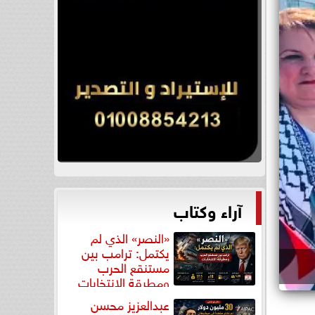
آراء وكتاب
«النصر» الذي لم
يكتمل: ترامب بين
مستنقع الحرب
ومطرقة الانتخابات
عبدالعزيز محسن