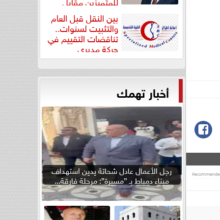
للمتميزين مقابل
جودة...
بين النقل قبل العام
والتثبيت لسنوات..
تناقضات التقييم في
حركة مديري
”مستشفيات...
أخبار تهمك
رجل الأعمال عادل شحاتة يدين استهداف
ميناء دمياط بـ ”مسيرة”: مرحلة فارقة...