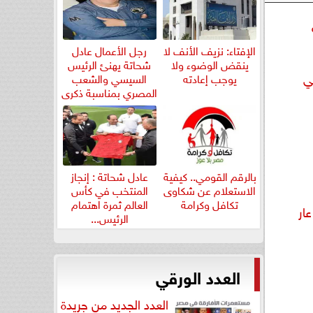
الإفتاء: نزيف الأنف لا
رجل الأعمال عادل
ينقض الوضوء ولا
شحاتة يهنئ الرئيس
ي
يوجب إعادته
السيسي والشعب
المصري بمناسبة ذكرى
ثورة...
بالرقم القومي.. كيفية
عادل شحاتة : إنجاز
الاستعلام عن شكاوى
المنتخب في كأس
تكافل وكرامة
العالم ثمرة اهتمام
ار
الرئيس...
العدد الورقي
العدد الجديد من جريدة