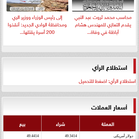
​محاسب محمد ثروت عبد النبي
إلى رئيس الوزراء ووزير الري
يقدم التعازي للمهندس هشام
ومحافظة الوادي الجديد: أنقذوا
أباظة في وفاة...
200 أسرة يقتلها...
استطلاع الرأي
استطلاع الرأي: اضغط للتحميل
أسعار العملات
العملة
شراء
بيع
دولار أمريكى
49.3414
49.4414