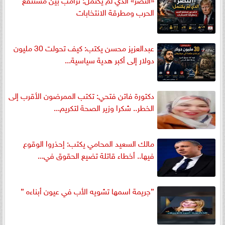
الحرب ومطرقة الانتخابات
عبدالعزيز محسن يكتب: كيف تحولت 30 مليون
دولار إلى أكبر هدية سياسية...
دكتورة فاتن فتحي: تكتب الممرضون الأقرب إلى
الخطر.. شكرا وزير الصحة لتكريم...
مالك السعيد المحامي يكتب: إحذروا الوقوع
فيها.. أخطاء قاتلة تضيع الحقوق في...
”جريمة اسمها تشويه الأب في عيون أبناءه ”