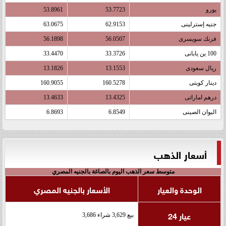
يورو
53.7723
53.8961
جنيه إسترلينى
62.9153
63.0675
فرنك سويسرى
56.0507
56.1898
100 ين يابانى
33.3726
33.4470
ريال سعودى
13.1553
13.1826
دينار كويتى
160.5278
160.9055
درهم اماراتى
13.4325
13.4633
اليوان الصينى
6.8549
6.8693
أسعار الذهب
متوسط سعر الذهب اليوم بالصاغة بالجنيه المصري
الوحدة والعيار
الأسعار بالجنيه المصري
عيار 24
بيع 3,629 شراء 3,686