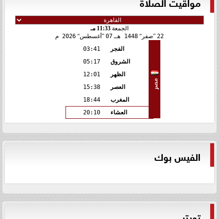
مواقيت الصلاة
الجمعة
11:33 مـ
22
صفر
1448 هـ
07
أغسطس
2026 م
الفجر
03:41
الشروق
05:17
الظهر
12:01
مصر
العصر
15:38
المغرب
18:44
العشاء
20:10
الفيس بوك
تويتر