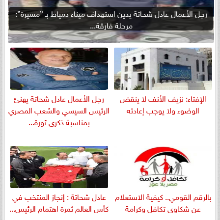
رجل الأعمال عادل شحاتة يدين استهداف ميناء دمياط بـ ”مسيرة”:
مرحلة فارقة...
الإفتاء: نزيف الأنف لا ينقض
رجل الأعمال عادل شحاتة يهنئ
الوضوء ولا يوجب إعادته
الرئيس السيسي والشعب المصري
بمناسبة ذكرى ثورة...
بالرقم القومي.. كيفية الاستعلام
عادل شحاتة : إنجاز المنتخب في
عن شكاوى تكافل وكرامة
كأس العالم ثمرة اهتمام الرئيس...