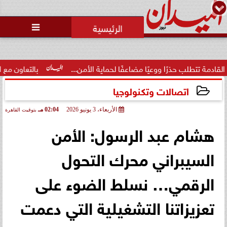
محمد يوسف
رئيس التحرير

رًا ووعيًا مضاعفًا لحماية الأمن...
بالتعاون مع البنك المركزي..
اتصالات وتكنولوجيا
الأربعاء، 3 يونيو 2026
02:04 مـ
بتوقيت القاهرة
2026-06-03 14:04:37
هشام عبد الرسول: الأمن
السيبراني محرك التحول
الرقمي… نسلط الضوء على
تعزيزاتنا التشغيلية التي دعمت