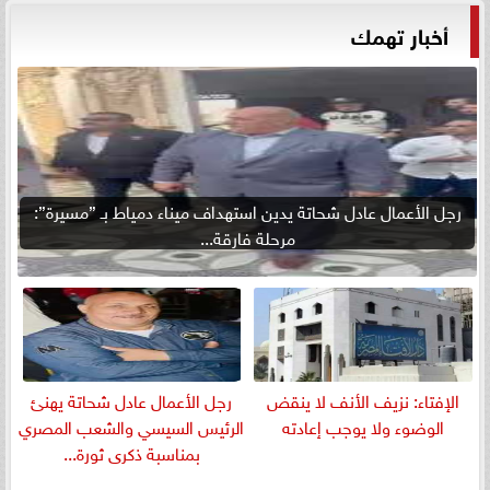
أخبار تهمك
رجل الأعمال عادل شحاتة يدين استهداف ميناء دمياط بـ ”مسيرة”:
مرحلة فارقة...
الإفتاء: نزيف الأنف لا ينقض
رجل الأعمال عادل شحاتة يهنئ
الوضوء ولا يوجب إعادته
الرئيس السيسي والشعب المصري
بمناسبة ذكرى ثورة...