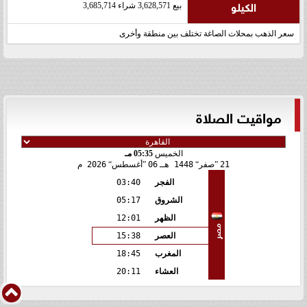
الكيلو
بيع 3,628,571 شراء 3,685,714
سعر الذهب بمحلات الصاغة تختلف بين منطقة وأخرى
مواقيت الصلاة
الخميس
05:35 مـ
21
صفر
1448 هـ
06
أغسطس
2026 م
الفجر
03:40
الشروق
05:17
الظهر
12:01
مصر
العصر
15:38
المغرب
18:45
العشاء
20:11