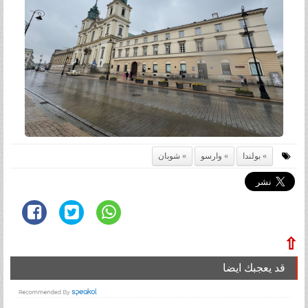
بولندا
وارسو
شوبان
⇧
قد يعجبك ايضا