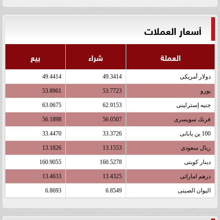
أسعار العملات
العملة
شراء
بيع
دولار أمريكى
49.3414
49.4414
يورو
53.7723
53.8961
جنيه إسترلينى
62.9153
63.0675
فرنك سويسرى
56.0507
56.1898
100 ين يابانى
33.3726
33.4470
ريال سعودى
13.1553
13.1826
دينار كويتى
160.5278
160.9055
درهم اماراتى
13.4325
13.4633
اليوان الصينى
6.8549
6.8693