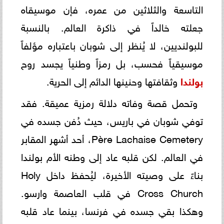
التاسعة والثلاثين من عمره، فإن موسيقاه
جعلته خالداً في ذاكرة العالم. بالنسبة
للبولنديين، لا يُنظر إلى شوبان باعتباره مؤلفاً
موسيقياً فحسب، بل رمزاً وطنياً يجسد روح
بولندا
وثقافتها وحنينها الدائم إلى الحرية.
وتحمل قصة وفاته دلالة رمزية عميقة. فقد
توفي شوبان في باريس، حيث دُفن جسده في
Père Lachaise Cemetery، أحد أشهر المقابر
في العالم. لكن قلبه عاد إلى وطنه الأم بولندا
بناءً على وصيته الأخيرة، ليُحفظ داخل Holy
Cross Church في قلب العاصمة وارسو.
وهكذا بقي جسده في فرنسا، بينما عاد قلبه