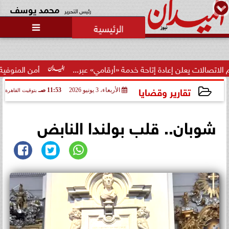
محمد يوسف
رئيس التحرير

إتاحة خدمة «أرقامي» عبر...
أمن المنوفية يكشف ملابسات فيد
تقارير وقضايا
الأربعاء، 3 يونيو 2026
11:53 صـ
بتوقيت القاهرة
2026-06-03 11:53:43
شوبان.. قلب بولندا النابض