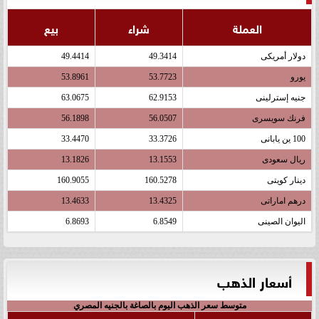
العملة
شراء
بيع
دولار أمريكى
49.3414
49.4414
يورو
53.7723
53.8961
جنيه إسترلينى
62.9153
63.0675
فرنك سويسرى
56.0507
56.1898
100 ين يابانى
33.3726
33.4470
ريال سعودى
13.1553
13.1826
دينار كويتى
160.5278
160.9055
درهم اماراتى
13.4325
13.4633
اليوان الصينى
6.8549
6.8693
أسعار الذهب
متوسط سعر الذهب اليوم بالصاغة بالجنيه المصري