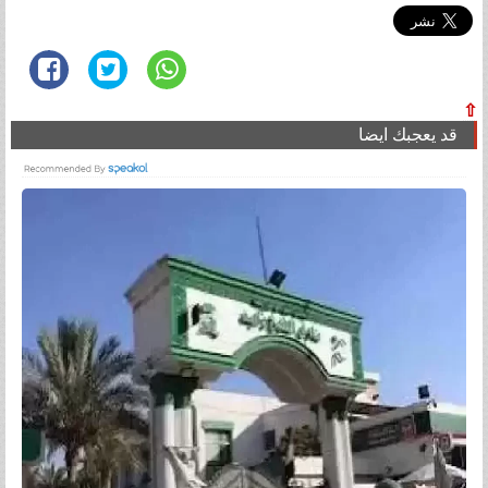
⇧
قد يعجبك ايضا