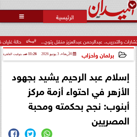
محمد يوسف
رئيس التحرير

تصفية الخصوم.. ثورة غضب داخل
نادي الشيخ زايد بسبب الخصومات
التعسفية لل...
من عبدالعزيز منقل يتوج...
حالة غليان في نادي الشيخ زايد: اتهام
برلمان وأحزاب
الأربعاء، 3 يونيو 2026
11:26 صـ
بتوقيت القاهرة
2026-06-03 11:26:12
إسلام عبد الرحيم يشيد بجهود
الأزهر في احتواء أزمة مركز
أبنوب: نجح بحكمته ومحبة
المصريين