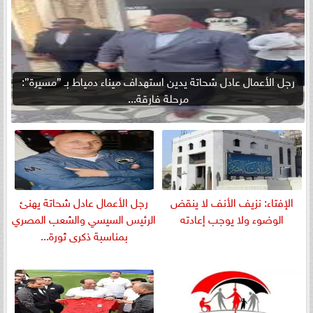
رجل الأعمال عادل شحاتة يدين استهداف ميناء دمياط بـ ”مسيرة”:
مرحلة فارقة...
الإفتاء: نزيف الأنف لا ينقض
رجل الأعمال عادل شحاتة يهنئ
الوضوء ولا يوجب إعادته
الرئيس السيسي والشعب المصري
بمناسبة ذكرى ثورة...