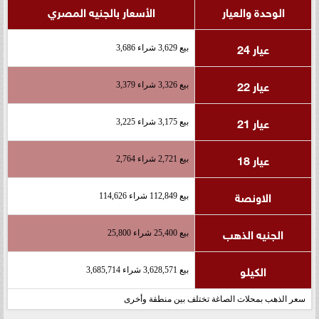
الوحدة والعيار
الأسعار بالجنيه المصري
عيار 24
بيع 3,629 شراء 3,686
عيار 22
بيع 3,326 شراء 3,379
عيار 21
بيع 3,175 شراء 3,225
عيار 18
بيع 2,721 شراء 2,764
الاونصة
بيع 112,849 شراء 114,626
الجنيه الذهب
بيع 25,400 شراء 25,800
الكيلو
بيع 3,628,571 شراء 3,685,714
سعر الذهب بمحلات الصاغة تختلف بين منطقة وأخرى