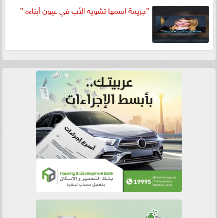
”جريمة اسمها تشويه الأب في عيون أبناءه ”