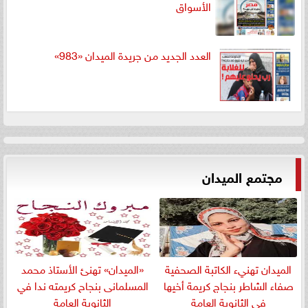
الأسواق
العدد الجديد من جريدة الميدان «983»
مجتمع الميدان
الميدان تهنيء الكاتبة الصحفية
«الميدان» تهنئ الأستاذ محمد
صفاء الشاطر بنجاج كريمة أخيها
المسلمانى بنجاح كريمته ندا في
في الثانوية العامة
الثانوية العامة