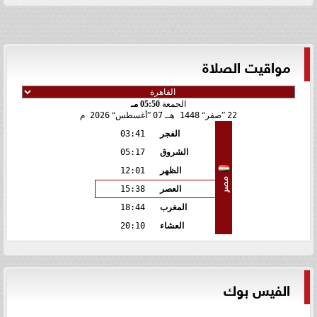
مواقيت الصلاة
الجمعة
05:50 مـ
22
صفر
1448 هـ
07
أغسطس
2026 م
الفجر
03:41
الشروق
05:17
الظهر
12:01
مصر
العصر
15:38
المغرب
18:44
العشاء
20:10
الفيس بوك