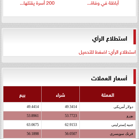
أباظة في وفاة...
200 أسرة يقتلها...
استطلاع الرأي
استطلاع الرأي: اضغط للتحميل
أسعار العملات
العملة
شراء
بيع
دولار أمريكى
49.3414
49.4414
يورو
53.7723
53.8961
جنيه إسترلينى
62.9153
63.0675
فرنك سويسرى
56.0507
56.1898