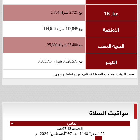
عيار 18
بيع 2,721 شراء 2,764
الاونصة
بيع 112,849 شراء 114,626
الجنيه الذهب
بيع 25,400 شراء 25,800
الكيلو
بيع 3,628,571 شراء 3,685,714
سعر الذهب بمحلات الصاغة تختلف بين منطقة وأخرى
مواقيت الصلاة
الجمعة
07:43 صـ
22
صفر
1448 هـ
07
أغسطس
2026 م