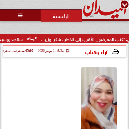
محمد يوسف
رئيس التحرير

ن الأقرب إلى الخطر.. شكرا وزير...
سائحة روسية لـ”مراسي”: الغر
آراء وكتاب
الثلاثاء، 2 يونيو 2026
05:07 مـ
بتوقيت القاهرة
2026-06-02 17:07:09