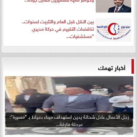
بين النقل قبل العام والتثبيت لسنوات..
تناقضات التقييم في حركة مديري
”مستشفيات...
أخبار تهمك
رجل الأعمال عادل شحاتة يدين استهداف ميناء دمياط بـ ”مسيرة”:
مرحلة فارقة...