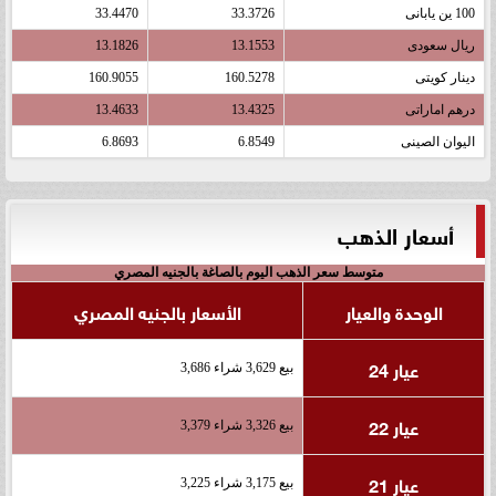
100 ين يابانى
33.3726
33.4470
ريال سعودى
13.1553
13.1826
دينار كويتى
160.5278
160.9055
درهم اماراتى
13.4325
13.4633
اليوان الصينى
6.8549
6.8693
أسعار الذهب
متوسط سعر الذهب اليوم بالصاغة بالجنيه المصري
الوحدة والعيار
الأسعار بالجنيه المصري
عيار 24
بيع 3,629 شراء 3,686
عيار 22
بيع 3,326 شراء 3,379
عيار 21
بيع 3,175 شراء 3,225