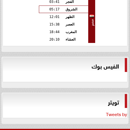
الفجر
03:41
الشروق
05:17
الظهر
12:01
مصر
العصر
15:38
المغرب
18:44
العشاء
20:10
الفيس بوك
تويتر
Tweets by