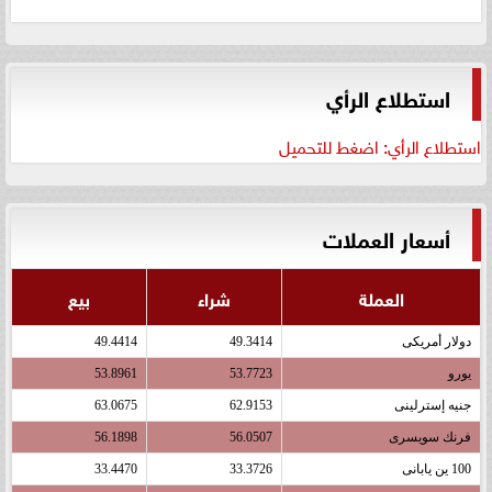
استطلاع الرأي
استطلاع الرأي: اضغط للتحميل
أسعار العملات
العملة
شراء
بيع
دولار أمريكى
49.3414
49.4414
يورو
53.7723
53.8961
جنيه إسترلينى
62.9153
63.0675
فرنك سويسرى
56.0507
56.1898
100 ين يابانى
33.3726
33.4470