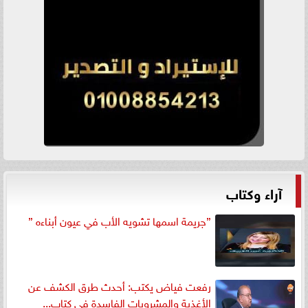
آراء وكتاب
”جريمة اسمها تشويه الأب في عيون أبناءه ”
رفعت فياض يكتب: أحدث طرق الكشف عن
الأغذية والمشروبات الفاسدة في كتاب...