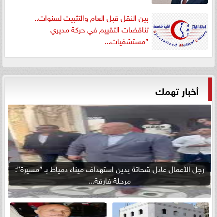
بين النقل قبل العام والتثبيت لسنوات..
تناقضات التقييم في حركة مديري
”مستشفيات...
أخبار تهمك
رجل الأعمال عادل شحاتة يدين استهداف ميناء دمياط بـ ”مسيرة”:
مرحلة فارقة...