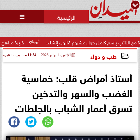
محمد يوسف
رئيس التحرير

الاتحاد العربي للتطوع يرعى
مسابقة وسام الخير
ول مشروع قانون إنشاء...
خبيرة مناهج: حداثة تخرج المعلمين الج
طب و دواء
الإثنين، 1 يونيو 2026
11:54 مـ
بتوقيت القاهرة
2026-06-01 23:54:13
أستاذ أمراض قلب: خماسية
الغضب والسهر والتدخين
تسرق أعمار الشباب بالجلطات