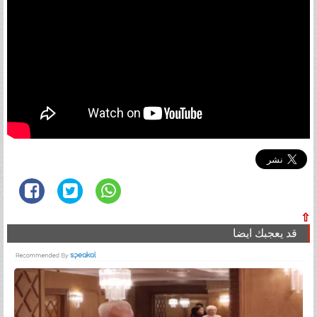
⇧
قد يعجبك ايضا