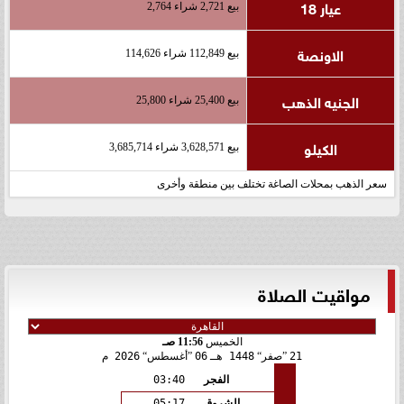
عيار 18
بيع 2,721 شراء 2,764
الاونصة
بيع 112,849 شراء 114,626
الجنيه الذهب
بيع 25,400 شراء 25,800
الكيلو
بيع 3,628,571 شراء 3,685,714
سعر الذهب بمحلات الصاغة تختلف بين منطقة وأخرى
مواقيت الصلاة
الخميس
11:56 صـ
21
صفر
1448 هـ
06
أغسطس
2026 م
الفجر
03:40
الشروق
05:17