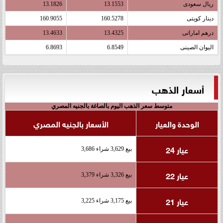
ريال سعودى
13.1553
13.1826
دينار كويتى
160.5278
160.9055
درهم اماراتى
13.4325
13.4633
اليوان الصينى
6.8549
6.8693
أسعار الذهب
متوسط سعر الذهب اليوم بالصاغة بالجنيه المصري
الوحدة والعيار
الأسعار بالجنيه المصري
عيار 24
بيع 3,629 شراء 3,686
عيار 22
بيع 3,326 شراء 3,379
عيار 21
بيع 3,175 شراء 3,225