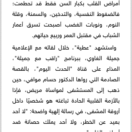
أمراض القلب بكبار السن فقط قد تحطمت؛
فالضغوط النفسية، والتدخين، والسمنة، وقلة
النوم، ونوبات الغضب أصبحت تسرق أعمار
الشباب في مقتبل العمر وربيع حياتهم.
واستشهد "عطية"، خلال لقائه مع الإعلامية
جميلة الغاوي، ببرنامج "راقب مع جميلة"،
المذاع على قناة "الحدث اليوم"، بالقصة
الصادمة التي رواها الدكتور حسام موافي، حين
ذهب إلى المستشفى لمواساة مريض، فإذا
بالأزمة القلبية الحادة تباغته هو شخصيًا داخل
أروقة المشفى، في رسالة إلهية واضحة: "لا أحد
بعيد عن الخطر، ولا أحد يملك حصانة ضد
أمراض القلب".