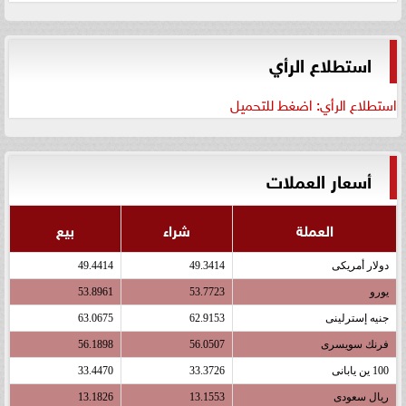
استطلاع الرأي
استطلاع الرأي: اضغط للتحميل
أسعار العملات
العملة
شراء
بيع
دولار أمريكى
49.3414
49.4414
يورو
53.7723
53.8961
جنيه إسترلينى
62.9153
63.0675
فرنك سويسرى
56.0507
56.1898
100 ين يابانى
33.3726
33.4470
ريال سعودى
13.1553
13.1826