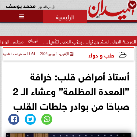
محمد يوسف
رئيس التحرير

لى لمشروع نيابي بحزب الوعي لتأهيل...
مجلس الوزراء يوافق على ت
طب و دواء
الإثنين، 1 يونيو 2026
11:51 مـ
بتوقيت القاهرة
2026-06-01 23:51:33
أستاذ أمراض قلب: خرافة
”المعدة المظلمة” وعشاء الـ 2
صباحًا من بوادر جلطات القلب