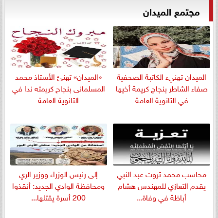
مجتمع الميدان
الميدان تهنيء الكاتبة الصحفية
«الميدان» تهنئ الأستاذ محمد
صفاء الشاطر بنجاج كريمة أخيها
المسلمانى بنجاح كريمته ندا في
في الثانوية العامة
الثانوية العامة
​محاسب محمد ثروت عبد النبي
إلى رئيس الوزراء ووزير الري
يقدم التعازي للمهندس هشام
ومحافظة الوادي الجديد: أنقذوا
أباظة في وفاة...
200 أسرة يقتلها...