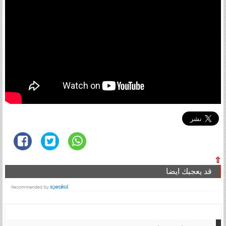
⇧
قد يعجبك ايضا