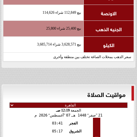
الاونصة
بيع 112,849 شراء 114,626
الجنيه الذهب
بيع 25,400 شراء 25,800
الكيلو
بيع 3,628,571 شراء 3,685,714
سعر الذهب بمحلات الصاغة تختلف بين منطقة وأخرى
مواقيت الصلاة
الجمعة
12:19 صـ
21
صفر
1448 هـ
07
أغسطس
2026 م
الفجر
03:41
الشروق
05:17