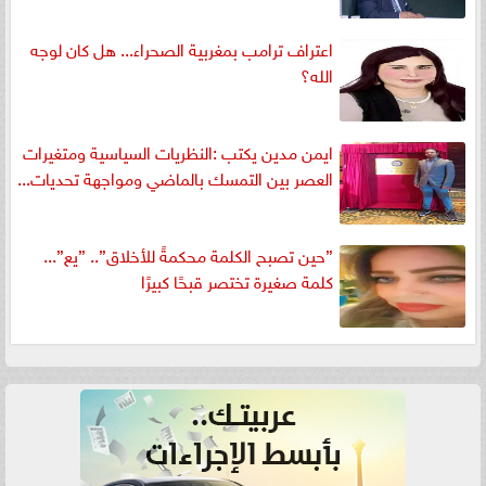
اعتراف ترامب بمغربية الصحراء... هل كان لوجه
الله؟
ايمن مدين يكتب :النظريات السياسية ومتغيرات
العصر بين التمسك بالماضي ومواجهة تحديات...
”حين تصبح الكلمة محكمةً للأخلاق”.. ”يع”...
كلمة صغيرة تختصر قبحًا كبيرًا