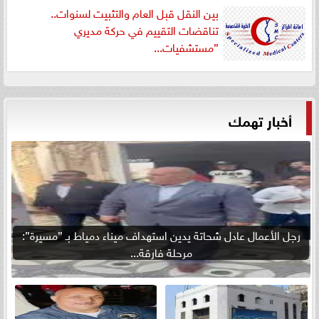
بين النقل قبل العام والتثبيت لسنوات..
تناقضات التقييم في حركة مديري
”مستشفيات...
أخبار تهمك
رجل الأعمال عادل شحاتة يدين استهداف ميناء دمياط بـ ”مسيرة”:
مرحلة فارقة...