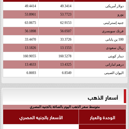
دولار أمريكى
49.3414
49.4414
يورو
53.7723
53.8961
جنيه إسترلينى
62.9153
63.0675
فرنك سويسرى
56.0507
56.1898
100 ين يابانى
33.3726
33.4470
ريال سعودى
13.1553
13.1826
دينار كويتى
160.5278
160.9055
درهم اماراتى
13.4325
13.4633
اليوان الصينى
6.8549
6.8693
أسعار الذهب
متوسط سعر الذهب اليوم بالصاغة بالجنيه المصري
الوحدة والعيار
الأسعار بالجنيه المصري