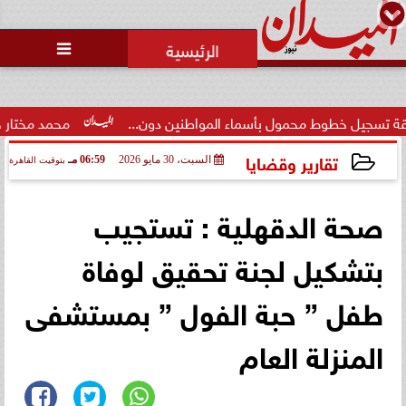
محمد يوسف
رئيس التحرير

 محمول بأسماء المواطنين دون...
محمد مختار جمعة: بدل البطا
تقارير وقضايا
السبت، 30 مايو 2026
06:59 مـ
بتوقيت القاهرة
2026-05-30 18:59:49
صحة الدقهلية : تستجيب
بتشكيل لجنة تحقيق لوفاة
طفل ” حبة الفول ” بمستشفى
المنزلة العام