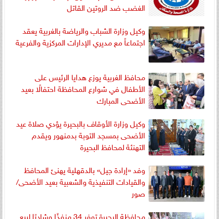
الغضب ضد الروتين القاتل
وكيل وزارة الشباب والرياضة بالغربية يعقد
اجتماعاً مع مديري الإدارات المركزية والفرعية
محافظ الغربية يوزع هدايا الرئيس على
الأطفال في شوارع المحافظة احتفالًا بعيد
الأضحى المبارك
وكيل وزارة الأوقاف بالبحيرة يؤدي صلاة عيد
الأضحى بمسجد التوبة بدمنهور ويقدم
التهنئة لمحافظ البحيرة
وفد «إرادة جيل» بالدقهلية يهنئ المحافظ
والقيادات التنفيذية والشعبية بعيد الأضحى/
صور
محافظة البحيرة توفر 34 منفذًا وشادرًا لبيع