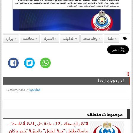
طفل
وفاة صحه
الدقهلية
المنزله
محافظة
وزارة
⇧
قد يعجبك ايضا
موضوعات متعلقة
انتظر الإسعاف 12 ساعة حتى لفظ أنفاسه”..
مأساة طفل ”حبة الفول” بالمنزلة تفجر بركان