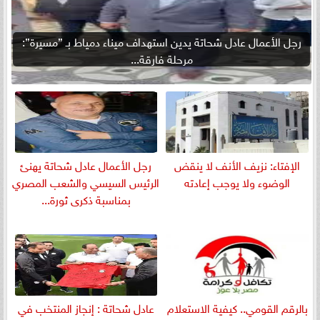
رجل الأعمال عادل شحاتة يدين استهداف ميناء دمياط بـ ”مسيرة”:
مرحلة فارقة...
الإفتاء: نزيف الأنف لا ينقض
رجل الأعمال عادل شحاتة يهنئ
الوضوء ولا يوجب إعادته
الرئيس السيسي والشعب المصري
بمناسبة ذكرى ثورة...
بالرقم القومي.. كيفية الاستعلام
عادل شحاتة : إنجاز المنتخب في