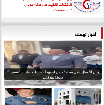
تناقضات التقييم في حركة مديري
”مستشفيات...
أخبار تهمك
رجل الأعمال عادل شحاتة يدين استهداف ميناء دمياط بـ ”مسيرة”:
مرحلة فارقة...