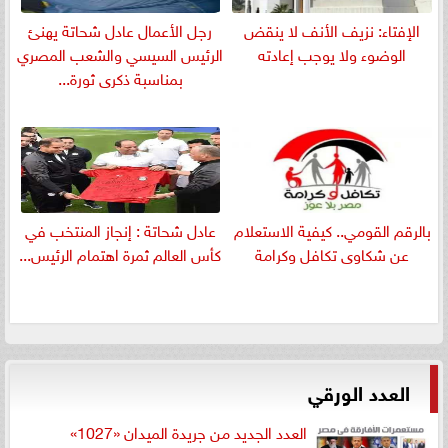
الإفتاء: نزيف الأنف لا ينقض
رجل الأعمال عادل شحاتة يهنئ
الوضوء ولا يوجب إعادته
الرئيس السيسي والشعب المصري
بمناسبة ذكرى ثورة...
بالرقم القومي.. كيفية الاستعلام
عادل شحاتة : إنجاز المنتخب في
عن شكاوى تكافل وكرامة
كأس العالم ثمرة اهتمام الرئيس...
العدد الورقي
العدد الجديد من جريدة الميدان «1027»