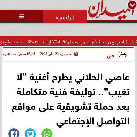
محمد يوسف
رئيس التحرير

امب بين مستنقع الحرب ومطرقة الانتخابات
محمد رشيدي: لقاء ال
فن
الخميس، 28 مايو 2026
05:46 مـ
بتوقيت القاهرة
2026-05-28 17:46:40
عاصي الحلاني يطرح أغنية ”لا
تغيب”.. توليفة فنية متكاملة
بعد حملة تشويقية على مواقع
التواصل الإجتماعي