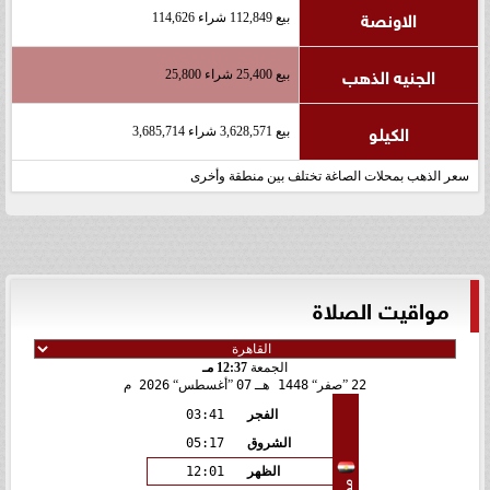
الاونصة
بيع 112,849 شراء 114,626
الجنيه الذهب
بيع 25,400 شراء 25,800
الكيلو
بيع 3,628,571 شراء 3,685,714
سعر الذهب بمحلات الصاغة تختلف بين منطقة وأخرى
مواقيت الصلاة
الجمعة
12:37 مـ
22
صفر
1448 هـ
07
أغسطس
2026 م
الفجر
03:41
الشروق
05:17
الظهر
12:01