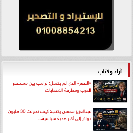
آراء وكتاب
«النصر» الذي لم يكتمل: ترامب بين مستنقع
الحرب ومطرقة الانتخابات
عبدالعزيز محسن يكتب: كيف تحولت 30 مليون
دولار إلى أكبر هدية سياسية...