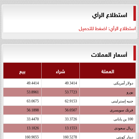
استطلاع الرأي
استطلاع الرأي: اضغط للتحميل
أسعار العملات
العملة
شراء
بيع
دولار أمريكى
49.3414
49.4414
يورو
53.7723
53.8961
جنيه إسترلينى
62.9153
63.0675
فرنك سويسرى
56.0507
56.1898
100 ين يابانى
33.3726
33.4470
ريال سعودى
13.1553
13.1826
دينار كويتى
160.5278
160.9055