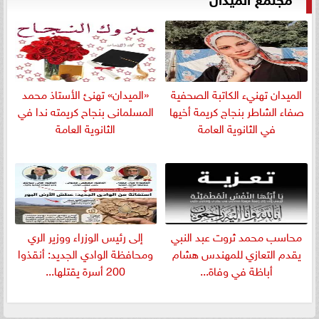
الميدان تهنيء الكاتبة الصحفية
«الميدان» تهنئ الأستاذ محمد
صفاء الشاطر بنجاج كريمة أخيها
المسلمانى بنجاح كريمته ندا في
في الثانوية العامة
الثانوية العامة
​محاسب محمد ثروت عبد النبي
إلى رئيس الوزراء ووزير الري
يقدم التعازي للمهندس هشام
ومحافظة الوادي الجديد: أنقذوا
أباظة في وفاة...
200 أسرة يقتلها...