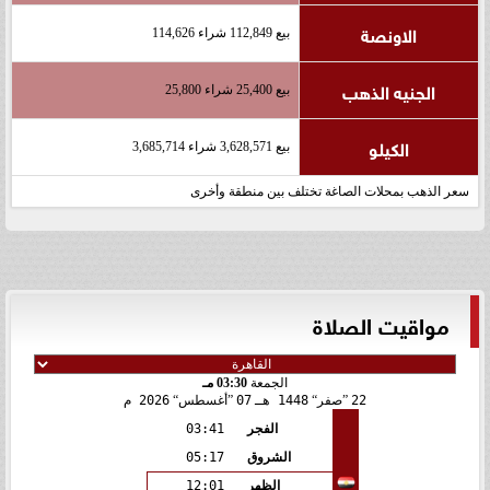
الاونصة
بيع 112,849 شراء 114,626
الجنيه الذهب
بيع 25,400 شراء 25,800
الكيلو
بيع 3,628,571 شراء 3,685,714
سعر الذهب بمحلات الصاغة تختلف بين منطقة وأخرى
مواقيت الصلاة
الجمعة
03:30 مـ
22
صفر
1448 هـ
07
أغسطس
2026 م
الفجر
03:41
الشروق
05:17
الظهر
12:01