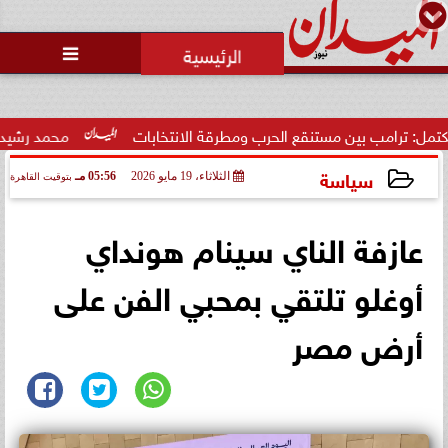
محمد يوسف
رئيس التحرير

ب بين مستنقع الحرب ومطرقة الانتخابات
محمد رشيدي: لقاء الرئ
سياسة
الثلاثاء، 19 مايو 2026
05:56 مـ
بتوقيت القاهرة
2026-05-19 17:56:13
عازفة الناي سينام هونداي
أوغلو تلتقي بمحبي الفن على
أرض مصر