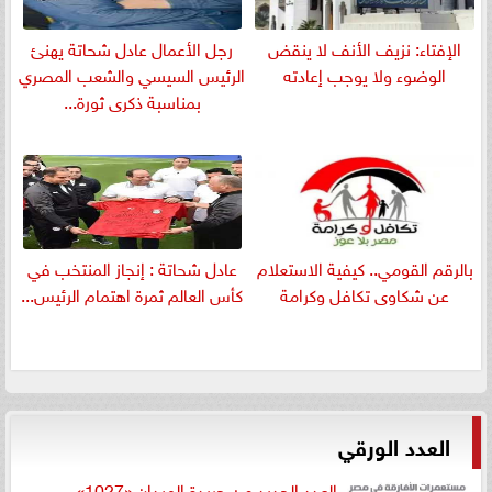
الإفتاء: نزيف الأنف لا ينقض
رجل الأعمال عادل شحاتة يهنئ
الوضوء ولا يوجب إعادته
الرئيس السيسي والشعب المصري
بمناسبة ذكرى ثورة...
بالرقم القومي.. كيفية الاستعلام
عادل شحاتة : إنجاز المنتخب في
عن شكاوى تكافل وكرامة
كأس العالم ثمرة اهتمام الرئيس...
العدد الورقي
العدد الجديد من جريدة الميدان «1027»