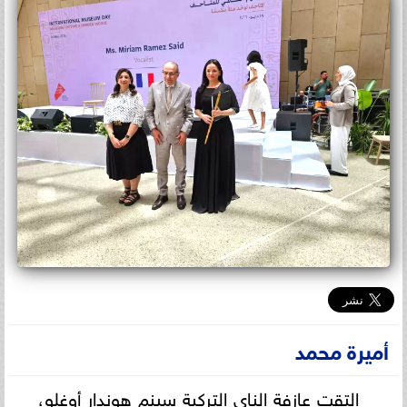
أميرة محمد
التقت عازفة الناي التركية سينم هوندار أوغلو،