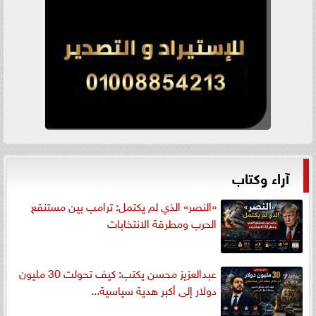
آراء وكتاب
«النصر» الذي لم يكتمل: ترامب بين مستنقع
الحرب ومطرقة الانتخابات
عبدالعزيز محسن يكتب: كيف تحولت 30 مليون
دولار إلى أكبر هدية سياسية...