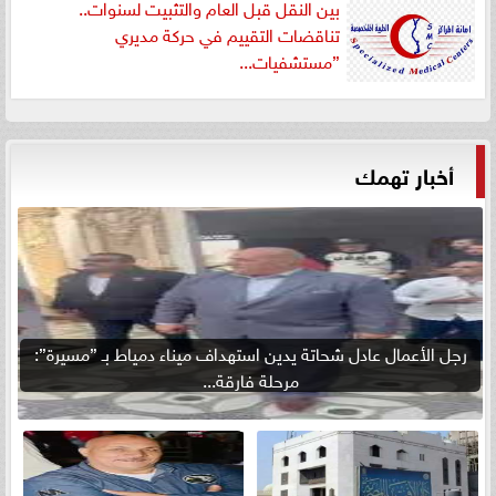
بين النقل قبل العام والتثبيت لسنوات..
تناقضات التقييم في حركة مديري
”مستشفيات...
أخبار تهمك
رجل الأعمال عادل شحاتة يدين استهداف ميناء دمياط بـ ”مسيرة”:
مرحلة فارقة...