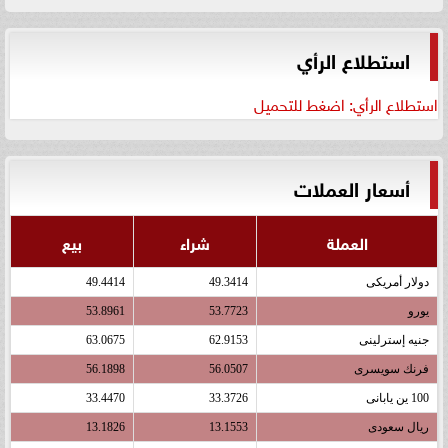
استطلاع الرأي
استطلاع الرأي: اضغط للتحميل
أسعار العملات
العملة
شراء
بيع
دولار أمريكى
49.3414
49.4414
يورو
53.7723
53.8961
جنيه إسترلينى
62.9153
63.0675
فرنك سويسرى
56.0507
56.1898
100 ين يابانى
33.3726
33.4470
ريال سعودى
13.1553
13.1826