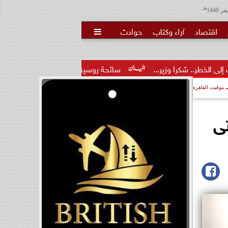
هـ
اقتصاد
آراء وكتاب
حوادث

وزير...
سائحة روسية لـ”مراسي”: الغردقة تجمع بين الموقع المميز
بتوقيت القاهرة
ى