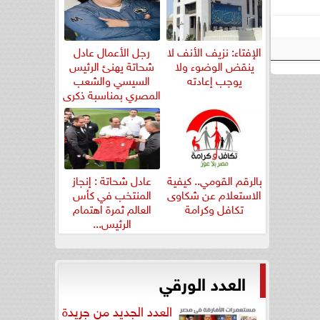
الإفتاء: نزيف الأنف لا
رجل الأعمال عادل
ينقض الوضوء ولا
شحاتة يهنئ الرئيس
يوجب إعادته
السيسي والشعب
المصري بمناسبة ذكرى
ثورة...
بالرقم القومي.. كيفية
عادل شحاتة : إنجاز
الاستعلام عن شكاوى
المنتخب في كأس
تكافل وكرامة
العالم ثمرة اهتمام
الرئيس...
العدد الورقي
العدد الجديد من جريدة