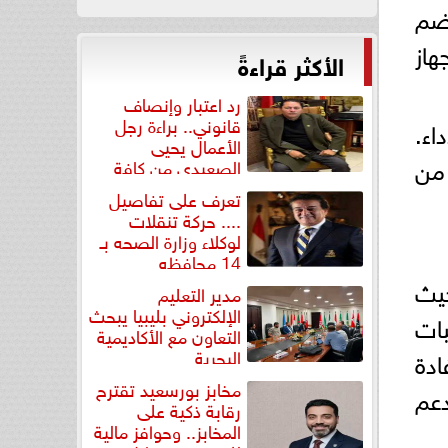
ضم
هاز
الأكثر قراءةً
رد اعتبار وإنصاف
قانوني.. براءة رجل
اء.
الأعمال يحيى
 من
الصعيدي من كافة
التهم...
تعرف على تفاصيل
.... حركة تنقلات
لوكلاء وزارة الصحه بـ
14 محافظه
يث
مدير التعليم
الإلكتروني بليبيا يبحث
بات
التعاون مع الأكاديمية
ادة
البحرية
مخابز بورسعيد تقترح
عم
رقابة ذكية على
المخابز.. وحوافز مالية