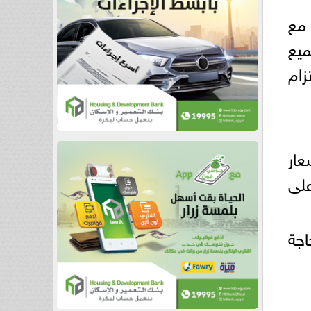
 مع
 جميع
زام
عار
ما يساعد على
اجة