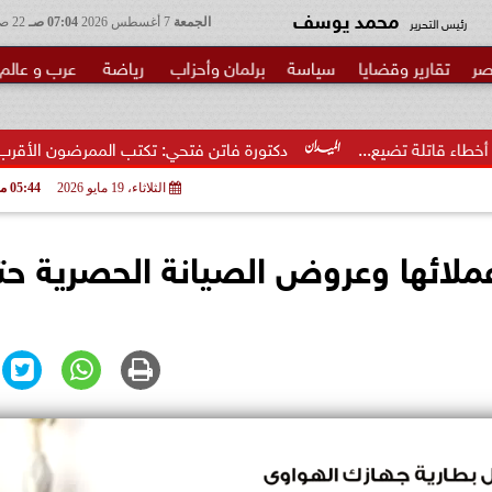
محمد يوسف
رئيس التحرير
الجمعة
7 أغسطس 2026
07:04 صـ
22 صفر 1448
صر
تقارير وقضايا
سياسة
برلمان وأحزاب
رياضة
عرب و عالم
...
دكتورة فاتن فتحي: تكتب الممرضون الأقرب إلى الخطر.. شكرا 
الثلاثاء، 19 مايو 2026
05:44 مـ
ائها وعروض الصيانة الحصرية حت