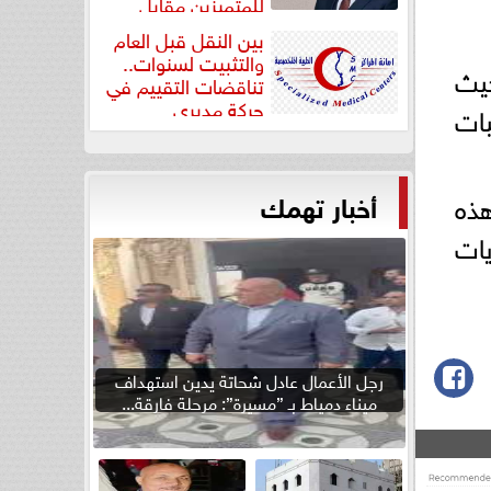
للمتميزين مقابل
جودة...
بين النقل قبل العام
والتثبيت لسنوات..
يث
تناقضات التقييم في
حركة مديري
بات
”مستشفيات...
أخبار تهمك
هذه
ات
رجل الأعمال عادل شحاتة يدين استهداف
ميناء دمياط بـ ”مسيرة”: مرحلة فارقة...