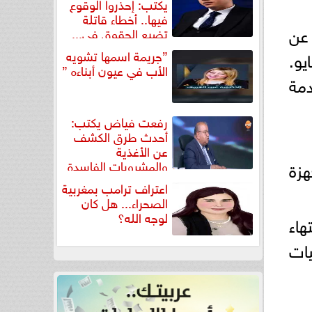
يكتب: إحذروا الوقوع
فيها.. أخطاء قاتلة
عن
تضيع الحقوق في...
”جريمة اسمها تشويه
ها في السوق المصري، وذلك العرض قائم حتى 31 مايو.
الأب في عيون أبناءه ”
دمة
رفعت فياض يكتب:
أحدث طرق الكشف
عن الأغذية
والمشروبات الفاسدة
جهزة
في كتاب...
اعتراف ترامب بمغربية
الصحراء... هل كان
لوجه الله؟
هاء
 وتنفيذ عمليات