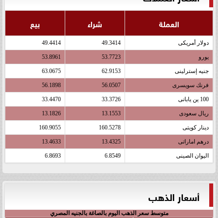
العملة
شراء
بيع
دولار أمريكى
49.3414
49.4414
يورو
53.7723
53.8961
جنيه إسترلينى
62.9153
63.0675
فرنك سويسرى
56.0507
56.1898
100 ين يابانى
33.3726
33.4470
ريال سعودى
13.1553
13.1826
دينار كويتى
160.5278
160.9055
درهم اماراتى
13.4325
13.4633
اليوان الصينى
6.8549
6.8693
أسعار الذهب
متوسط سعر الذهب اليوم بالصاغة بالجنيه المصري