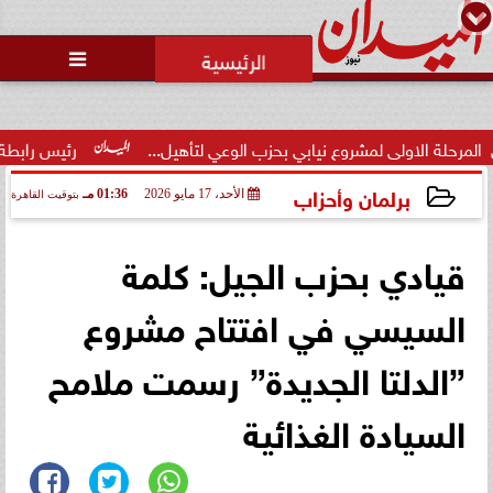
محمد يوسف
رئيس التحرير

الاولى لمشروع نيابي بحزب الوعي لتأهيل...
رئيس رابطة الدوري الإ
برلمان وأحزاب
الأحد، 17 مايو 2026
01:36 مـ
بتوقيت القاهرة
2026-05-17 13:36:33
قيادي بحزب الجيل: كلمة
السيسي في افتتاح مشروع
”الدلتا الجديدة” رسمت ملامح
السيادة الغذائية