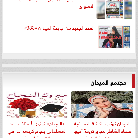
الأسواق
العدد الجديد من جريدة الميدان «983»
مجتمع الميدان
الميدان تهنيء الكاتبة الصحفية
«الميدان» تهنئ الأستاذ محمد
صفاء الشاطر بنجاج كريمة أخيها
المسلمانى بنجاح كريمته ندا في
في الثانوية العامة
الثانوية العامة