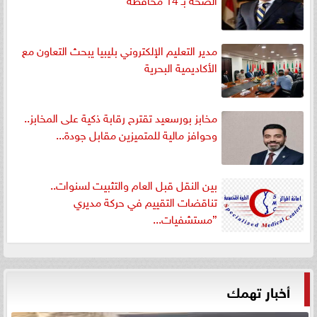
مدير التعليم الإلكتروني بليبيا يبحث التعاون مع
الأكاديمية البحرية
مخابز بورسعيد تقترح رقابة ذكية على المخابز..
وحوافز مالية للمتميزين مقابل جودة...
بين النقل قبل العام والتثبيت لسنوات..
تناقضات التقييم في حركة مديري
”مستشفيات...
أخبار تهمك