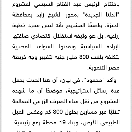
بافتتاح الرئيس عبد الفتاح السيسي لمشروع
"الدلتا الجديدة" بمحور الشيخ زايد بمحافظة
الجيزة، واصفًا المشروع بأنه ليس مجرد خطوة
زراعية، بل هو وثيقة استقلال اقتصادي صاغتها
الإرادة السياسية ونفذتها السواعد المصرية
بتكلفة بلغت 800 مليار جنيه لتغيير وجه خريطة
مصر التنموية.
وأكد "محمود"، في بيان، أن هذا الحدث يحمل
عدة رسائل استراتيجية، موضحًا أن ما شهده
المشروع من نقل مياه الصرف الزراعي المعالجة
ثلاثيًا عبر مسارين بطول 300 كم وعكس الميل
الطبيعي للأرض، وبناء 19 محطة رفع رئيسية،
هو معجزة هندسية بكل المقاييس، مشيرًا إلى