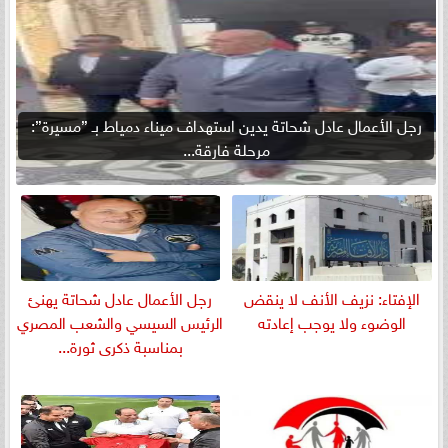
رجل الأعمال عادل شحاتة يدين استهداف ميناء دمياط بـ ”مسيرة”:
مرحلة فارقة...
الإفتاء: نزيف الأنف لا ينقض
رجل الأعمال عادل شحاتة يهنئ
الوضوء ولا يوجب إعادته
الرئيس السيسي والشعب المصري
بمناسبة ذكرى ثورة...