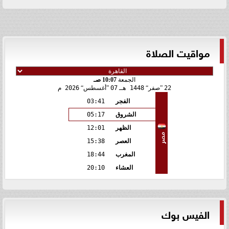
مواقيت الصلاة
الجمعة
10:07 صـ
22
صفر
1448 هـ
07
أغسطس
2026 م
الفجر
03:41
الشروق
05:17
الظهر
12:01
مصر
العصر
15:38
المغرب
18:44
العشاء
20:10
الفيس بوك