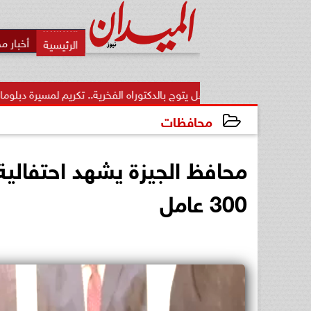
أخبار م
 منقل يتوج بالدكتوراه الفخرية.. تكريم لمسيرة دبلوماسية...
من الق
محافظات
2026-05-14 22:16:04
محافظ الجيزة يشهد احتفالية 
300 عامل