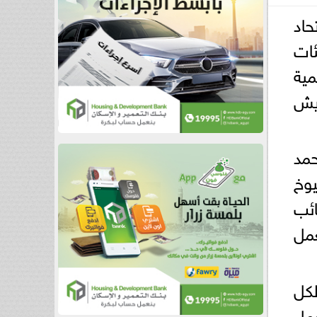
حاد
لهيئات
مية
يش
حمد
يوخ
ائب
عمل
لكل
عمل