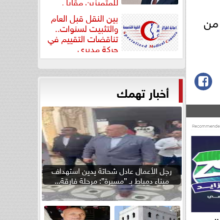
للمتميزين مقابل
جودة...
بين النقل قبل العام
من
والتثبيت لسنوات..
تناقضات التقييم في
حركة مديري
”مستشفيات...
أخبار تهمك
رجل الأعمال عادل شحاتة يدين استهداف
ميناء دمياط بـ ”مسيرة”: مرحلة فارقة...