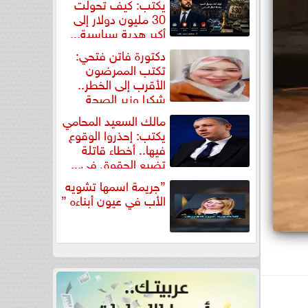
يكتب: كيف تحولت
30 مليون دولار إلى
أكبر هدية سياسية...
دكتورة فاتن فتحي:
تكتب الممرضون
الأقرب إلى الخطر..
شكرا وزير الصحة
لتكريم...
مالك السعيد المحامي
يكتب: إحذروا الوقوع
فيها.. أخطاء قاتلة
تضيع الحقوق في...
”جريمة اسمها تشويه
الأب في عيون أبناءه ”