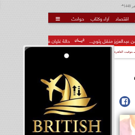
هـ
اقتصاد
آراء وكتاب
حوادث

..
حالة غليان في نادي الشيخ زايد: اتهامات للجنة المؤقتة بـ...
بتوقيت القاهرة