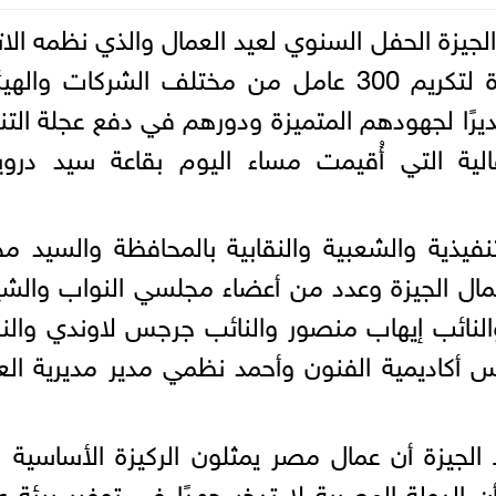
لجيزة الحفل السنوي لعيد العمال والذي نظمه الات
المحلي لنقابات عمال محافظة الجيزة لتكريم 300 عامل من مختلف الشركات وا
يرًا لجهودهم المتميزة ودورهم في دفع عجلة التن
الية التي أُقيمت مساء اليوم بقاعة سيد درو
فيذية والشعبية والنقابية بالمحافظة والسيد م
عمال الجيزة وعدد من أعضاء مجلسي النواب والش
والنائب إيهاب منصور والنائب جرجس لاوندي والن
 أكاديمية الفنون وأحمد نظمي مدير مديرية ال
 الجيزة أن عمال مصر يمثلون الركيزة الأساسية 
 الدولة المصرية لا تدخر جهدًا في توفير بيئة 