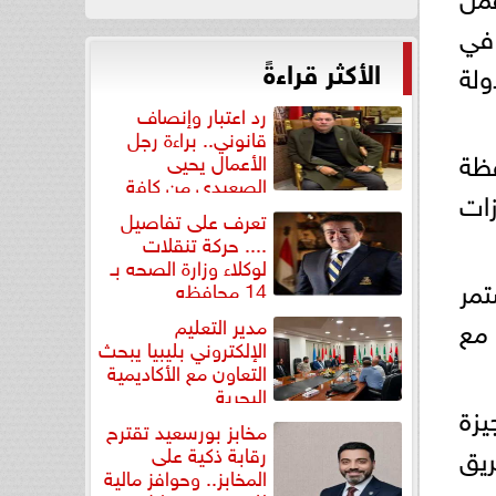
في
الأكثر قراءةً
ولة
رد اعتبار وإنصاف
قانوني.. براءة رجل
فظة
الأعمال يحيى
الصعيدي من كافة
زات
التهم...
تعرف على تفاصيل
.... حركة تنقلات
لوكلاء وزارة الصحه بـ
تمر
14 محافظه
 مع
مدير التعليم
الإلكتروني بليبيا يبحث
التعاون مع الأكاديمية
البحرية
يزة
مخابز بورسعيد تقترح
ريق
رقابة ذكية على
المخابز.. وحوافز مالية