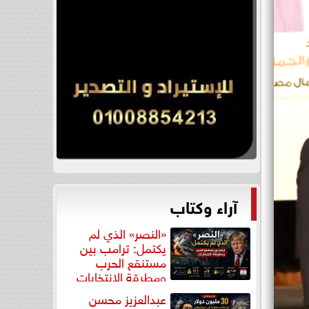
آراء وكتاب
«النصر» الذي لم
يكتمل: ترامب بين
مستنقع الحرب
ومطرقة الانتخابات
عبدالعزيز محسن