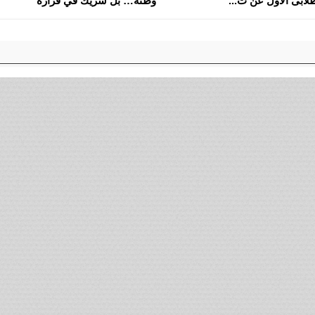
لابى الأول عن ت...
وطنه… بل شريك في قراره