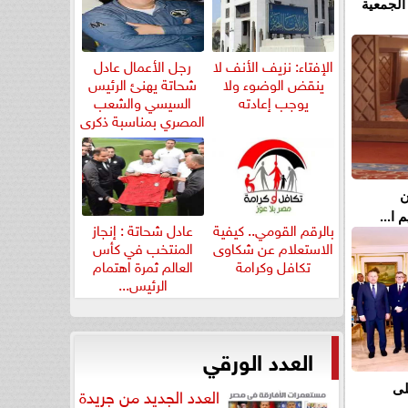
الجمعية
الإفتاء: نزيف الأنف لا
رجل الأعمال عادل
ينقض الوضوء ولا
شحاتة يهنئ الرئيس
يوجب إعادته
السيسي والشعب
المصري بمناسبة ذكرى
ثورة...
ن
ا...
بالرقم القومي.. كيفية
عادل شحاتة : إنجاز
الاستعلام عن شكاوى
المنتخب في كأس
تكافل وكرامة
العالم ثمرة اهتمام
الرئيس...
العدد الورقي
لى
العدد الجديد من جريدة