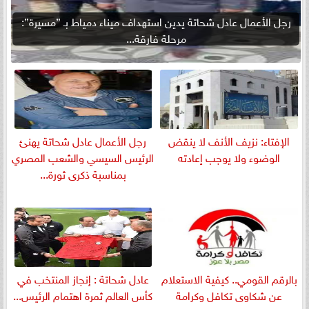
رجل الأعمال عادل شحاتة يدين استهداف ميناء دمياط بـ ”مسيرة”:
مرحلة فارقة...
الإفتاء: نزيف الأنف لا ينقض
رجل الأعمال عادل شحاتة يهنئ
الوضوء ولا يوجب إعادته
الرئيس السيسي والشعب المصري
بمناسبة ذكرى ثورة...
بالرقم القومي.. كيفية الاستعلام
عادل شحاتة : إنجاز المنتخب في
عن شكاوى تكافل وكرامة
كأس العالم ثمرة اهتمام الرئيس...