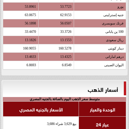
يورو
53.7723
53.8961
جنيه إسترلينى
62.9153
63.0675
فرنك سويسرى
56.0507
56.1898
100 ين يابانى
33.3726
33.4470
ريال سعودى
13.1553
13.1826
دينار كويتى
160.5278
160.9055
درهم اماراتى
13.4325
13.4633
اليوان الصينى
6.8549
6.8693
أسعار الذهب
متوسط سعر الذهب اليوم بالصاغة بالجنيه المصري
الوحدة والعيار
الأسعار بالجنيه المصري
عيار 24
بيع 3,629 شراء 3,686