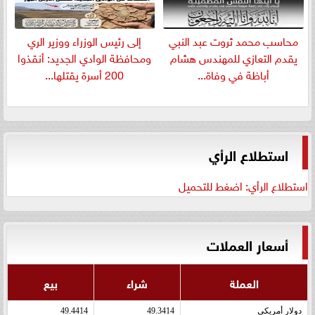
​محاسب محمد ثروت عبد النبي
إلى رئيس الوزراء ووزير الري
يقدم التعازي للمهندس هشام
ومحافظة الوادي الجديد: أنقذوا
أباظة في وفاة...
200 أسرة يقتلها...
استطلاع الرأي
استطلاع الرأي: اضغط للتحميل
أسعار العملات
العملة
شراء
بيع
دولار أمريكى
49.3414
49.4414