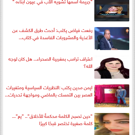
”جريمة اسمها تشويه الأب في عيون أبناءه ”
رفعت فياض يكتب: أحدث طرق الكشف عن
الأغذية والمشروبات الفاسدة في كتاب...
اعتراف ترامب بمغربية الصحراء... هل كان لوجه
الله؟
ايمن مدين يكتب :النظريات السياسية ومتغيرات
العصر بين التمسك بالماضي ومواجهة تحديات...
”حين تصبح الكلمة محكمةً للأخلاق”.. ”يع”...
كلمة صغيرة تختصر قبحًا كبيرًا