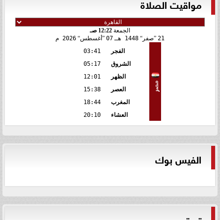
مواقيت الصلاة
الجمعة
12:22 صـ
21
صفر
1448 هـ
07
أغسطس
2026 م
الفجر
03:41
الشروق
05:17
الظهر
12:01
مصر
العصر
15:38
المغرب
18:44
العشاء
20:10
الفيس بوك
تويتر