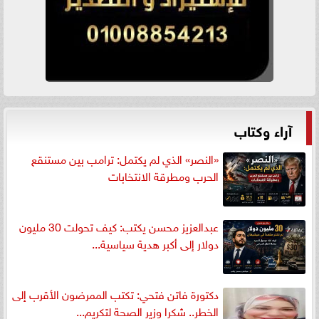
آراء وكتاب
«النصر» الذي لم يكتمل: ترامب بين مستنقع
الحرب ومطرقة الانتخابات
عبدالعزيز محسن يكتب: كيف تحولت 30 مليون
دولار إلى أكبر هدية سياسية...
دكتورة فاتن فتحي: تكتب الممرضون الأقرب إلى
الخطر.. شكرا وزير الصحة لتكريم...