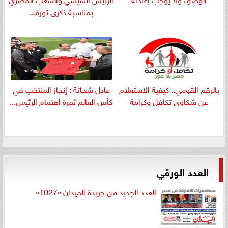
بمناسبة ذكرى ثورة...
بالرقم القومي.. كيفية الاستعلام
عادل شحاتة : إنجاز المنتخب في
عن شكاوى تكافل وكرامة
كأس العالم ثمرة اهتمام الرئيس...
العدد الورقي
العدد الجديد من جريدة الميدان «1027»