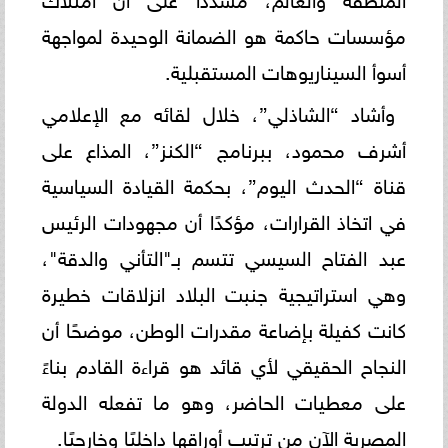
مؤسسات حاكمة هو الضمانة الوحيدة لمواجهة
أسوأ السيناريوهات المستقبلية.
وأشاد “الشاذلي”، خلال لقائه مع الإعلامي
أشرف محمود، ببرنامج “الكنز”، المذاع على
قناة “الحدث اليوم”، بحكمة القيادة السياسية
في اتخاذ القرارات، مؤكدًا أن مجهودات الرئيس
عبد الفتاح السيسي تتسم بـ"التأني والدقة"،
وهي استراتيجية جنبت البلاد انزلاقات خطيرة
كانت كفيلة بإضاعة مقدرات الوطن، موضحًا أن
النجاح الحقيقي لأي قائد هو قراءة القادم بناءً
على معطيات الحاضر، وهو ما تفعله الدولة
المصرية الآن من ترتيب أوراقها داخليًا وخارجيًا.