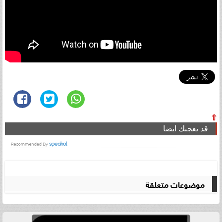
⇧
قد يعجبك ايضا
موضوعات متعلقة