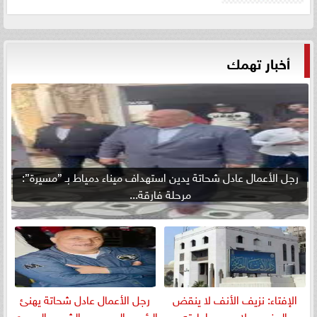
أخبار تهمك
رجل الأعمال عادل شحاتة يدين استهداف ميناء دمياط بـ ”مسيرة”:
مرحلة فارقة...
الإفتاء: نزيف الأنف لا ينقض
رجل الأعمال عادل شحاتة يهنئ
الوضوء ولا يوجب إعادته
الرئيس السيسي والشعب المصري