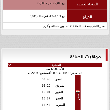
الجنيه الذهب
بيع 25,400 شراء 25,800
الكيلو
بيع 3,628,571 شراء 3,685,714
سعر الذهب بمحلات الصاغة تختلف بين منطقة وأخرى
مواقيت الصلاة
الأحد
12:36 صـ
23
صفر
1448 هـ
09
أغسطس
2026 م
الفجر
03:43
الشروق
05:19
الظهر
12:01
مصر
العصر
15:37
المغرب
18:43