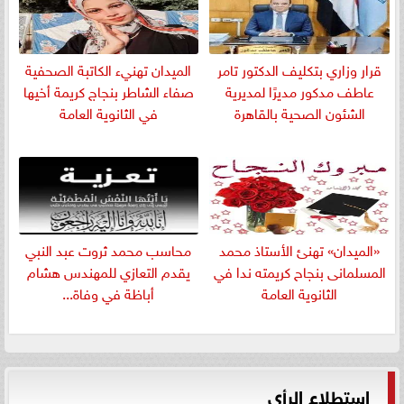
قرار وزاري بتكليف الدكتور تامر
الميدان تهنيء الكاتبة الصحفية
عاطف مدكور مديرًا لمديرية
صفاء الشاطر بنجاج كريمة أخيها
الشئون الصحية بالقاهرة
في الثانوية العامة
«الميدان» تهنئ الأستاذ محمد
​محاسب محمد ثروت عبد النبي
المسلمانى بنجاح كريمته ندا في
يقدم التعازي للمهندس هشام
الثانوية العامة
أباظة في وفاة...
استطلاع الرأي