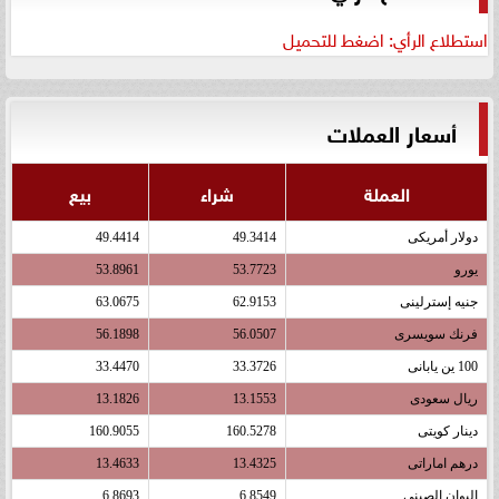
استطلاع الرأي: اضغط للتحميل
أسعار العملات
العملة
شراء
بيع
دولار أمريكى
49.3414
49.4414
يورو
53.7723
53.8961
جنيه إسترلينى
62.9153
63.0675
فرنك سويسرى
56.0507
56.1898
100 ين يابانى
33.3726
33.4470
ريال سعودى
13.1553
13.1826
دينار كويتى
160.5278
160.9055
درهم اماراتى
13.4325
13.4633
اليوان الصينى
6.8549
6.8693