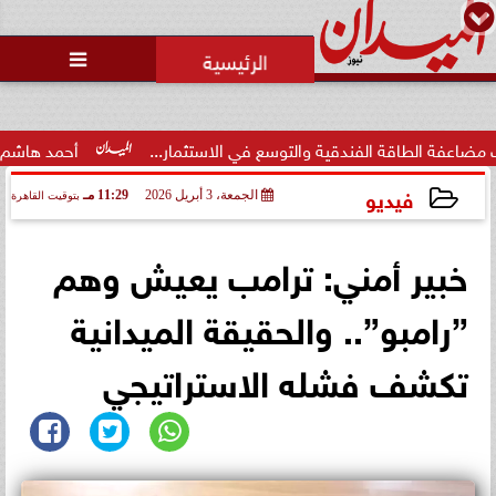
محمد يوسف
رئيس التحرير

اقة الفندقية والتوسع في الاستثمار...
أحمد هاشم: الإعلام مُ
فيديو
الجمعة، 3 أبريل 2026
11:29 مـ
بتوقيت القاهرة
2026-04-03 23:29:42
خبير أمني: ترامب يعيش وهم
”رامبو”.. والحقيقة الميدانية
تكشف فشله الاستراتيجي