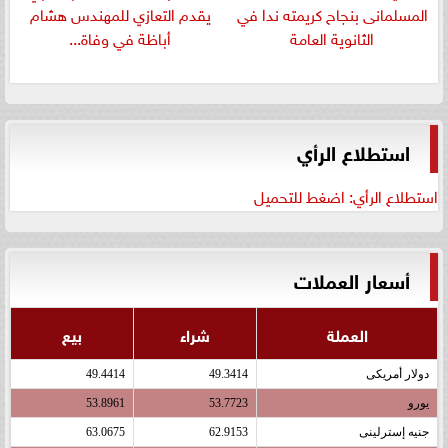
المسلمانى بنجاح كريمته ندا في
يقدم التعازي للمهندس هشام
الثانوية العامة
أباظة في وفاة...
استطلاع الرأي
استطلاع الرأي: اضغط للتحميل
أسعار العملات
العملة
شراء
بيع
دولار أمريكى
49.3414
49.4414
يورو
53.7723
53.8961
جنيه إسترلينى
62.9153
63.0675