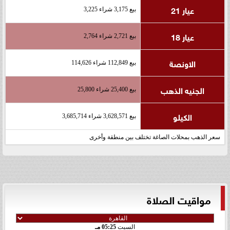
عيار 21
بيع 3,175 شراء 3,225
عيار 18
بيع 2,721 شراء 2,764
الاونصة
بيع 112,849 شراء 114,626
الجنيه الذهب
بيع 25,400 شراء 25,800
الكيلو
بيع 3,628,571 شراء 3,685,714
سعر الذهب بمحلات الصاغة تختلف بين منطقة وأخرى
مواقيت الصلاة
السبت
05:25 مـ