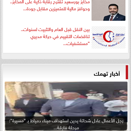
مخابز بورسعيد تقترح رقابة ذكية على المخابز..
وحوافز مالية للمتميزين مقابل جودة...
بين النقل قبل العام والتثبيت لسنوات..
تناقضات التقييم في حركة مديري
”مستشفيات...
أخبار تهمك
رجل الأعمال عادل شحاتة يدين استهداف ميناء دمياط بـ ”مسيرة”:
مرحلة فارقة...