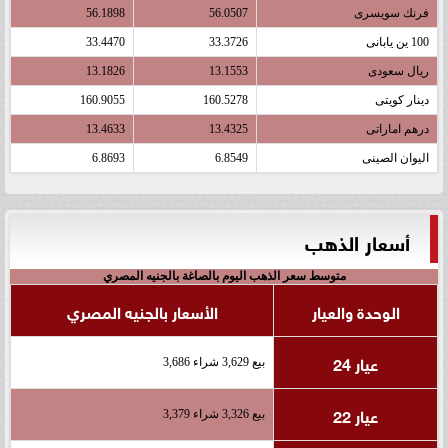
فرنك سويسرى
56.0507
56.1898
100 ين يابانى
33.3726
33.4470
ريال سعودى
13.1553
13.1826
دينار كويتى
160.5278
160.9055
درهم اماراتى
13.4325
13.4633
اليوان الصينى
6.8549
6.8693
أسعار الذهب
متوسط سعر الذهب اليوم بالصاغة بالجنيه المصري
الوحدة والعيار
الأسعار بالجنيه المصري
عيار 24
بيع 3,629 شراء 3,686
عيار 22
بيع 3,326 شراء 3,379