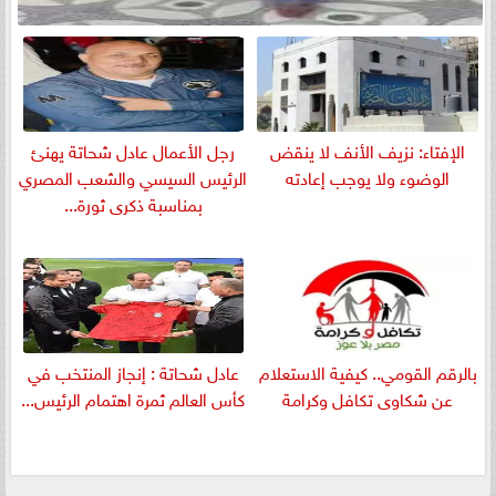
الإفتاء: نزيف الأنف لا ينقض
رجل الأعمال عادل شحاتة يهنئ
الوضوء ولا يوجب إعادته
الرئيس السيسي والشعب المصري
بمناسبة ذكرى ثورة...
بالرقم القومي.. كيفية الاستعلام
عادل شحاتة : إنجاز المنتخب في
عن شكاوى تكافل وكرامة
كأس العالم ثمرة اهتمام الرئيس...