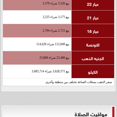
عيار 22
بيع 3,326 شراء 3,379
عيار 21
بيع 3,175 شراء 3,225
عيار 18
بيع 2,721 شراء 2,764
الاونصة
بيع 112,849 شراء 114,626
الجنيه الذهب
بيع 25,400 شراء 25,800
الكيلو
بيع 3,628,571 شراء 3,685,714
سعر الذهب بمحلات الصاغة تختلف بين منطقة وأخرى
مواقيت الصلاة