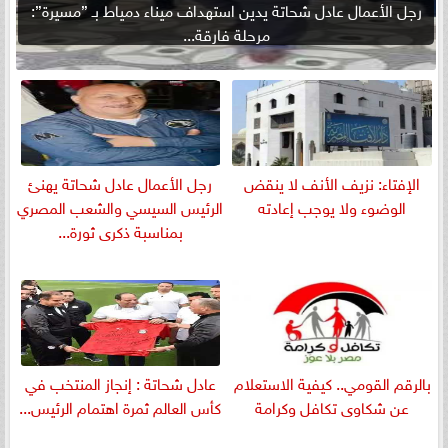
رجل الأعمال عادل شحاتة يدين استهداف ميناء دمياط بـ ”مسيرة”:
مرحلة فارقة...
الإفتاء: نزيف الأنف لا ينقض
رجل الأعمال عادل شحاتة يهنئ
الوضوء ولا يوجب إعادته
الرئيس السيسي والشعب المصري
بمناسبة ذكرى ثورة...
بالرقم القومي.. كيفية الاستعلام
عادل شحاتة : إنجاز المنتخب في
عن شكاوى تكافل وكرامة
كأس العالم ثمرة اهتمام الرئيس...