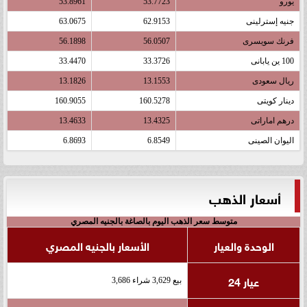
يورو
53.7723
53.8961
جنيه إسترلينى
62.9153
63.0675
فرنك سويسرى
56.0507
56.1898
100 ين يابانى
33.3726
33.4470
ريال سعودى
13.1553
13.1826
دينار كويتى
160.5278
160.9055
درهم اماراتى
13.4325
13.4633
اليوان الصينى
6.8549
6.8693
أسعار الذهب
متوسط سعر الذهب اليوم بالصاغة بالجنيه المصري
الوحدة والعيار
الأسعار بالجنيه المصري
عيار 24
بيع 3,629 شراء 3,686