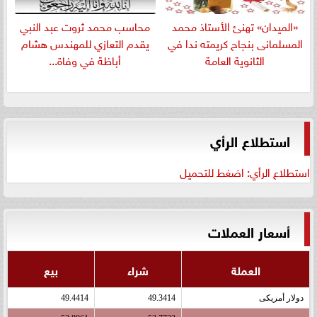
«الميدان» تهنئ الأستاذ محمد
​محاسب محمد ثروت عبد النبي
المسلمانى بنجاح كريمته ندا في
يقدم التعازي للمهندس هشام
الثانوية العامة
أباظة في وفاة...
استطلاع الرأي
استطلاع الرأي: اضغط للتحميل
أسعار العملات
العملة
شراء
بيع
دولار أمريكى
49.3414
49.4414