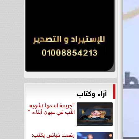
آراء وكتاب
”جريمة اسمها تشويه
الأب في عيون أبناءه ”
رفعت فياض يكتب: