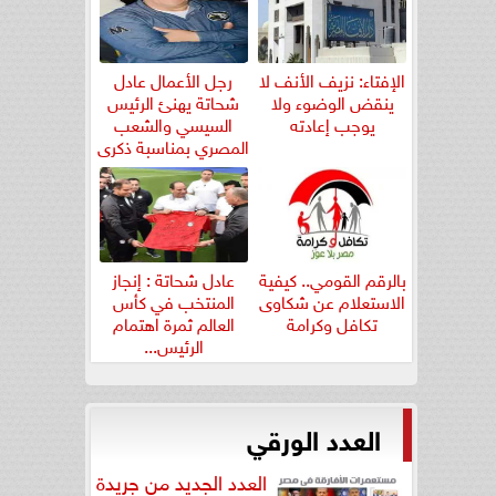
الإفتاء: نزيف الأنف لا
رجل الأعمال عادل
ينقض الوضوء ولا
شحاتة يهنئ الرئيس
يوجب إعادته
السيسي والشعب
المصري بمناسبة ذكرى
ثورة...
بالرقم القومي.. كيفية
عادل شحاتة : إنجاز
الاستعلام عن شكاوى
المنتخب في كأس
تكافل وكرامة
العالم ثمرة اهتمام
الرئيس...
العدد الورقي
العدد الجديد من جريدة