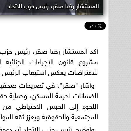
المستشار رضا صقر، رئيس حزب الاتحاد
أكد المستشار رضا صقر، رئيس حزب ال
مشروع قانون الإجراءات الجنائية
للاعتراضات يعكس استيعاب الرئيس للآ
وأشار "صقر"، في تصريحات صحفية الي
الضمانات لحرمة المسكن، وحماية حقو
اللجوء إلى الحبس الاحتياطي من 
المجتمعية والحقوقية ويعزز ثقة المو
وأوضح رئيس حزب الاتحاد أن دعوة 