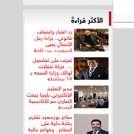
الأكثر قراءةً
رد اعتبار وإنصاف
قانوني.. براءة رجل
الأعمال يحيى
الصعيدي من كافة
التهم...
تعرف على تفاصيل
.... حركة تنقلات
لوكلاء وزارة الصحه بـ
14 محافظه
مدير التعليم
الإلكتروني بليبيا يبحث
التعاون مع الأكاديمية
البحرية
مخابز بورسعيد تقترح
رقابة ذكية على
المخابز.. وحوافز مالية