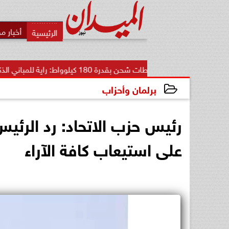
أخبار م
محطات شحن بقدرة 180 كيلوواط: راية للمباني الذكية وSungrow تعززان...
برلمان وأحزاب
2025-09-21 20:11:01
رئيس حزب الاتحاد: رد الرئيس
على استيعاب كافة الآراء