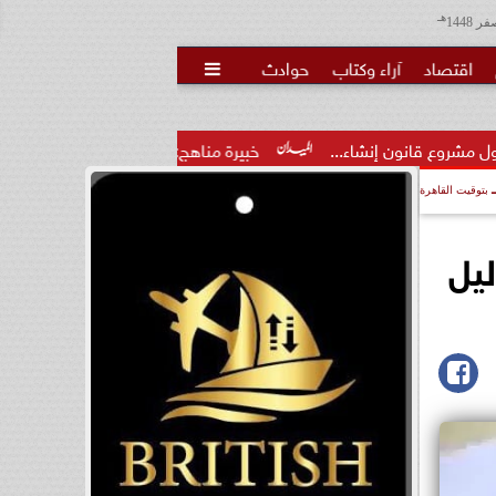
هـ
اقتصاد
آراء وكتاب
حوادث

اء...
خبيرة مناهج: حداثة تخرج المعلمين الجدد لا تكفي.. والتدر
بتوقيت القاهرة
ليل