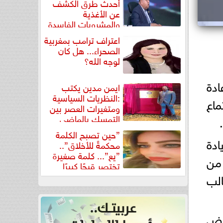
أحدث طرق الكشف
عن الأغذية
والمشروبات الفاسدة
في كتاب...
اعتراف ترامب بمغربية
الصحراء... هل كان
لوجه الله؟
ادة
ايمن مدين يكتب
:النظريات السياسية
اع
ومتغيرات العصر بين
التمسك بالماضي
ومواجهة تحديات...
”حين تصبح الكلمة
ادة
محكمةً للأخلاق”..
”يع”... كلمة صغيرة
 من
تختصر قبحًا كبيرًا
لب
موض