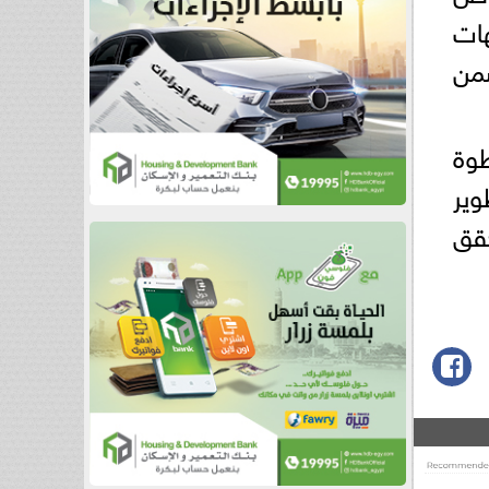
هات
من
طوة
وير
قق