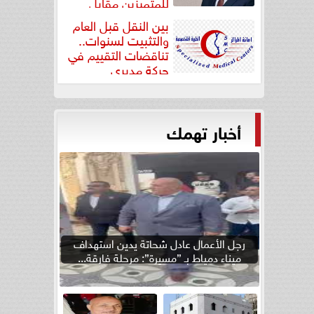
للمتميزين مقابل
جودة...
بين النقل قبل العام
والتثبيت لسنوات..
تناقضات التقييم في
حركة مديري
”مستشفيات...
أخبار تهمك
رجل الأعمال عادل شحاتة يدين استهداف
ميناء دمياط بـ ”مسيرة”: مرحلة فارقة...