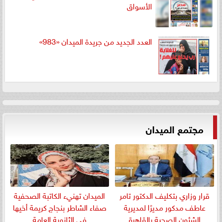
الأسواق
العدد الجديد من جريدة الميدان «983»
مجتمع الميدان
قرار وزاري بتكليف الدكتور تامر
الميدان تهنيء الكاتبة الصحفية
عاطف مدكور مديرًا لمديرية
صفاء الشاطر بنجاج كريمة أخيها
الشئون الصحية بالقاهرة
في الثانوية العامة