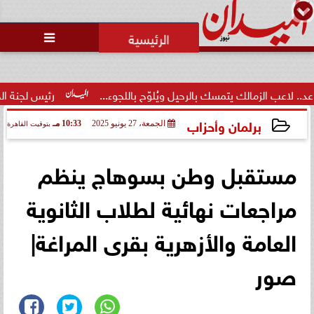
محمد يوسف
رئيس التحرير

 يتمسك بالرحيل ويُلوّح باللجوء...
رئيس لجنة الحكام: الفراعنة الد
برلمان وأحزاب
الجمعة، 27 يونيو 2025
10:33 مـ
بتوقيت القاهرة
2025-06-27 22:33:34
مستقبل وطن بسوهاج ينظم
مراجعات نهائية لطلاب الثانوية
العامة والأزهرية بقرى المراغة|
صور