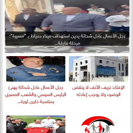
رجل الأعمال عادل شحاتة يدين استهداف ميناء دمياط بـ ”مسيرة”:
مرحلة فارقة...
الإفتاء: نزيف الأنف لا ينقض
رجل الأعمال عادل شحاتة يهنئ
الوضوء ولا يوجب إعادته
الرئيس السيسي والشعب المصري
بمناسبة ذكرى ثورة...