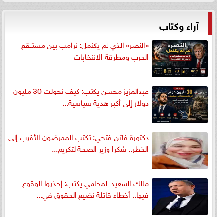
آراء وكتاب
«النصر» الذي لم يكتمل: ترامب بين مستنقع
الحرب ومطرقة الانتخابات
عبدالعزيز محسن يكتب: كيف تحولت 30 مليون
دولار إلى أكبر هدية سياسية...
دكتورة فاتن فتحي: تكتب الممرضون الأقرب إلى
الخطر.. شكرا وزير الصحة لتكريم...
مالك السعيد المحامي يكتب: إحذروا الوقوع
فيها.. أخطاء قاتلة تضيع الحقوق في...