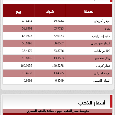
العملة
شراء
بيع
دولار أمريكى
49.3414
49.4414
يورو
53.7723
53.8961
جنيه إسترلينى
62.9153
63.0675
فرنك سويسرى
56.0507
56.1898
100 ين يابانى
33.3726
33.4470
ريال سعودى
13.1553
13.1826
دينار كويتى
160.5278
160.9055
درهم اماراتى
13.4325
13.4633
اليوان الصينى
6.8549
6.8693
أسعار الذهب
متوسط سعر الذهب اليوم بالصاغة بالجنيه المصري