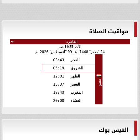
مواقيت الصلاة
الأحد
11:55 صـ
24
صفر
1448 هـ
09
أغسطس
2026 م
الفجر
03:43
الشروق
05:19
الظهر
12:01
مصر
العصر
15:37
المغرب
18:43
العشاء
20:08
الفيس بوك