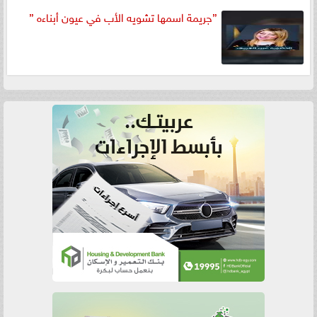
”جريمة اسمها تشويه الأب في عيون أبناءه ”