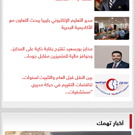
مدير التعليم الإلكتروني بليبيا يبحث التعاون مع
الأكاديمية البحرية
مخابز بورسعيد تقترح رقابة ذكية على المخابز..
وحوافز مالية للمتميزين مقابل جودة...
بين النقل قبل العام والتثبيت لسنوات..
تناقضات التقييم في حركة مديري
”مستشفيات...
أخبار تهمك