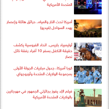
المتحدة الأمريكية
أمريكا تحت النار والمياه.. حرائق هائلة وإعصار
يهدد السواحل (فيديو)
أوليمبياد باريس.. اتحاد الفروسية يكشف
حقيقة التكفل بسفر 10 أفراد رفقة نائل
نصار
كوبا أمريكا، جدول مباريات الجولة الأولى
بمجموعة الولايات المتحدة وأوروجواي
فيلم اللِد يفوز بجائزتي الجمهور في مهرجانين
بالولايات المتحدة الأمريكية