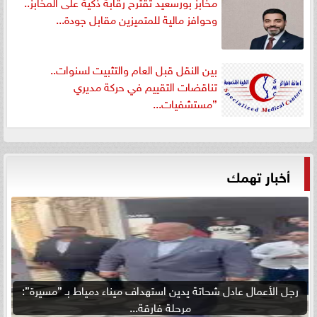
مخابز بورسعيد تقترح رقابة ذكية على المخابز..
وحوافز مالية للمتميزين مقابل جودة...
بين النقل قبل العام والتثبيت لسنوات..
تناقضات التقييم في حركة مديري
”مستشفيات...
أخبار تهمك
رجل الأعمال عادل شحاتة يدين استهداف ميناء دمياط بـ ”مسيرة”:
مرحلة فارقة...