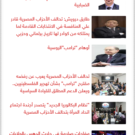
الضبابية
طارق درويش: تحالف الأحزاب المصرية قادر
علي المنافسة في الانتخابات القادمة لما
يمتلكه من كوادر لها تاريخ برلماني وحزبي
مشرف
أوهام ”ترامب”الروسية
تحالف الأحزاب المصرية يعرب عن رفضه
مقترح ”ترامب” بشأن تهجير الفلسطينيين..
ويعلن الدعم المطلق للقيادة السياسية
”نظام البكالوريا الجديد” يتصدر أجندة اجتماع
اتحاد المرأة بتحالف الأحزاب المصرية
مفاجات صادمة في حادث الدهس بالولايات