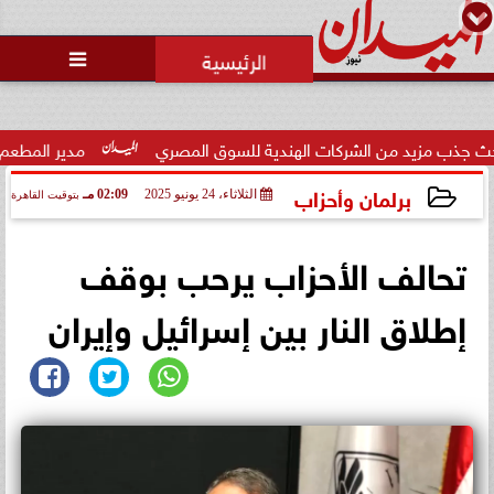
محمد يوسف
رئيس التحرير

 من الشركات الهندية للسوق المصري
مدير المطعم عن واقعة منع 
برلمان وأحزاب
الثلاثاء، 24 يونيو 2025
02:09 مـ
بتوقيت القاهرة
2025-06-24 14:09:21
تحالف الأحزاب يرحب بوقف
إطلاق النار بين إسرائيل وإيران