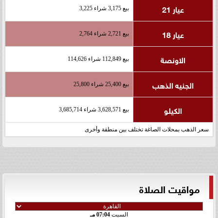
عيار 21
بيع 3,175 شراء 3,225
عيار 18
بيع 2,721 شراء 2,764
الاونصة
بيع 112,849 شراء 114,626
الجنيه الذهب
بيع 25,400 شراء 25,800
الكيلو
بيع 3,628,571 شراء 3,685,714
سعر الذهب بمحلات الصاغة تختلف بين منطقة وأخرى
مواقيت الصلاة
السبت
07:04 مـ