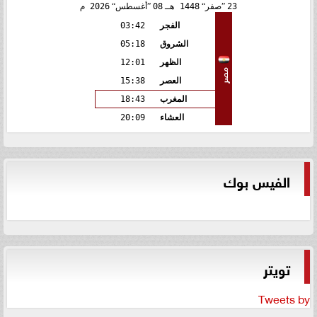
23
صفر
1448 هـ
08
أغسطس
2026 م
الفجر
03:42
الشروق
05:18
الظهر
12:01
مصر
العصر
15:38
المغرب
18:43
العشاء
20:09
الفيس بوك
تويتر
Tweets by