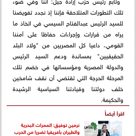
وتابع رئيس حزب إرادة جيل: أننا وفي ضوء
تلك التطورات المتلاحقة فإننا إذ نجدد تفويضنا
للسيد الرئيس عبدالفتاح السيسي في اتخاذ ما
يراه من قرارات وإجراءات حفاظا على أمننا
القومي، داعيا كل المصريين من "ولاد البلد
الحقيقيين" بمساندة ودعم السيد الرئيس
والدولة المصرية ومؤسساتها في خضم تلك
المرحلة الحرجة التي تقتضي أن نقف شامخين
خلف دولتنا وقيادتنا السياسية الرشيدة
والحكيمة.
اقرأ أيضاً
نرمين توفيق: الممرات البحرية
والطيران بأفريقيا تضررا من الحرب