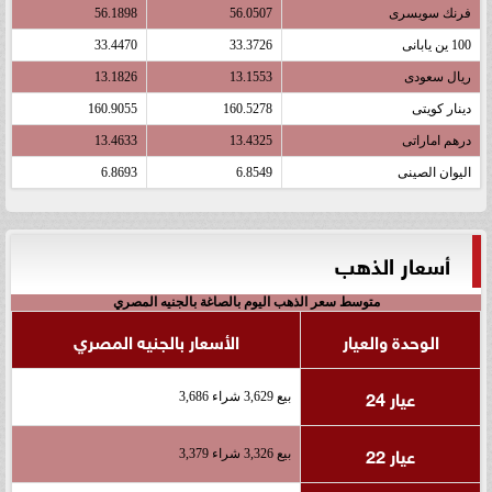
فرنك سويسرى
56.0507
56.1898
100 ين يابانى
33.3726
33.4470
ريال سعودى
13.1553
13.1826
دينار كويتى
160.5278
160.9055
درهم اماراتى
13.4325
13.4633
اليوان الصينى
6.8549
6.8693
أسعار الذهب
متوسط سعر الذهب اليوم بالصاغة بالجنيه المصري
الوحدة والعيار
الأسعار بالجنيه المصري
عيار 24
بيع 3,629 شراء 3,686
عيار 22
بيع 3,326 شراء 3,379