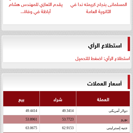
المسلمانى بنجاح كريمته ندا في
يقدم التعازي للمهندس هشام
الثانوية العامة
أباظة في وفاة...
استطلاع الرأي
استطلاع الرأي: اضغط للتحميل
أسعار العملات
العملة
شراء
بيع
دولار أمريكى
49.3414
49.4414
يورو
53.7723
53.8961
جنيه إسترلينى
62.9153
63.0675