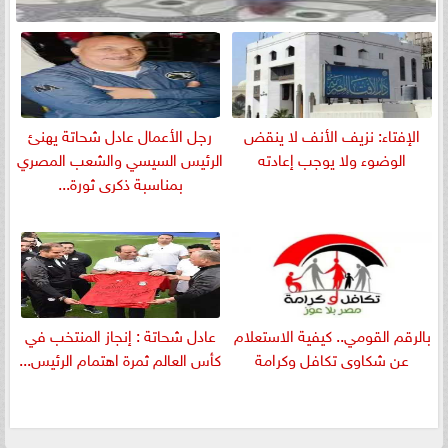
الإفتاء: نزيف الأنف لا ينقض
رجل الأعمال عادل شحاتة يهنئ
الوضوء ولا يوجب إعادته
الرئيس السيسي والشعب المصري
بمناسبة ذكرى ثورة...
بالرقم القومي.. كيفية الاستعلام
عادل شحاتة : إنجاز المنتخب في
عن شكاوى تكافل وكرامة
كأس العالم ثمرة اهتمام الرئيس...