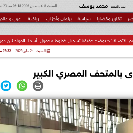
محمد يوسف
رئيس التحرير
السبت
8 أغسطس 2026
06:18 صـ
23 صفر 1448
صر
تقارير وقضايا
سياسة
برلمان وأحزاب
رياضة
عرب و عالم
ح حقيقة تسجيل خطوط محمول بأسماء المواطنين دون...
محمد م
السبت، 24 مايو 2025
07:32 مـ
ى بالمتحف المصري الكبير