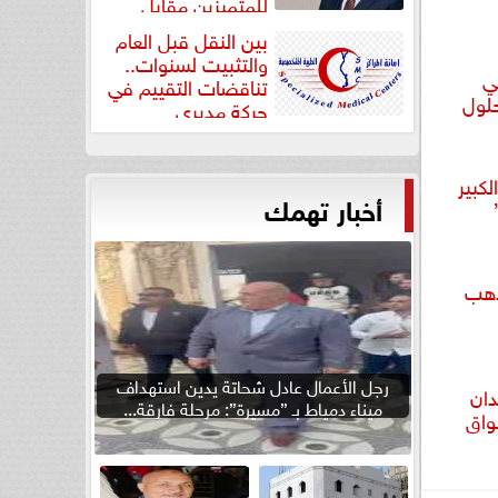
للمتميزين مقابل
جودة...
بين النقل قبل العام
والتثبيت لسنوات..
ي
تناقضات التقييم في
من حلول
حركة مديري
”مستشفيات...
لكبير
أخبار تهمك
رجل الأعمال عادل شحاتة يدين استهداف
دان
ميناء دمياط بـ ”مسيرة”: مرحلة فارقة...
واق