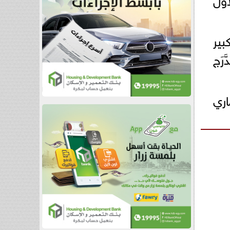
بير
رَج
ري