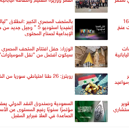
صري الكبير يستقبل 163
بالمتحف المصري الكبير :انطلاق ”ليال
 عنخ
إنفيديا استوديو 5 ” وجيل جديد 
الإبداعية لصناع المحتوى
ءات
الوزراء: حفل افتتاح المتحف المصري ا
يابانية
سيكون أفضل من ”نقل المومياوات”
رويترز: 26 طنا احتياطي سوريا من الذهب
مواعيد
وير
السعودية وصندوق النقد الدولي يعق
ستشاري
مؤتمرًا سنويًا رفيع المستوى عن الأس
الصاعدة في العلا فبراير المقبل