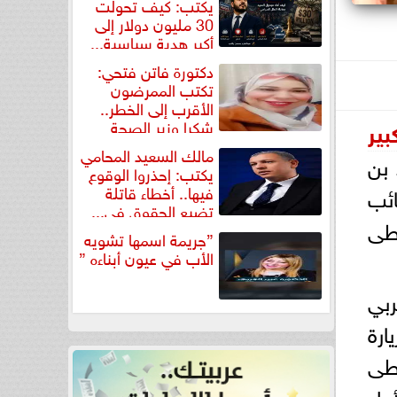
يكتب: كيف تحولت
30 مليون دولار إلى
أكبر هدية سياسية...
دكتورة فاتن فتحي:
تكتب الممرضون
الأقرب إلى الخطر..
شكرا وزير الصحة
بير
لتكريم...
مالك السعيد المحامي
 بن
يكتب: إحذروا الوقوع
فيها.. أخطاء قاتلة
ائب
تضيع الحقوق في...
سطى
”جريمة اسمها تشويه
الأب في عيون أبناءه ”
ربي
يارة
سطى
ول