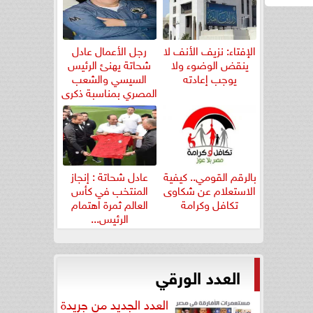
الإفتاء: نزيف الأنف لا
رجل الأعمال عادل
ينقض الوضوء ولا
شحاتة يهنئ الرئيس
يوجب إعادته
السيسي والشعب
المصري بمناسبة ذكرى
ثورة...
بالرقم القومي.. كيفية
عادل شحاتة : إنجاز
الاستعلام عن شكاوى
المنتخب في كأس
تكافل وكرامة
العالم ثمرة اهتمام
الرئيس...
العدد الورقي
العدد الجديد من جريدة