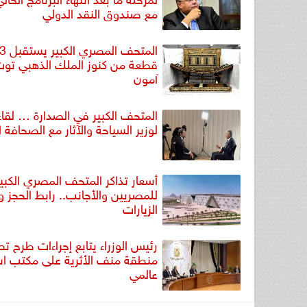
مع صندوق النقد الدولي
المتحف الم
قطعة من كنوز الملك الذهبي توت
آمون
المتحف الكبير في الصدارة … لقا
لوزير السياحة والآثار مع الصحافة ال
أسعار تذاكر المتحف المصري الكبير
للمصريين والأجانب.. رابط الحجز و
الزيارات
رئيس الوزراء يتابع إجراءات طرح تط
منطقة منف الأثرية على مكتب ا
عالمي