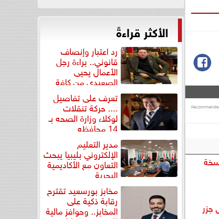
الأكثر قراءةً
رد اعتبار وإنصاف
قانوني.. براءة رجل
الأعمال يحيى
الصعيدي من كافة
التهم...
تعرف على تفاصيل
.... حركة تنقلات
لوكلاء وزارة الصحه بـ
14 محافظه
مدير التعليم
الإلكتروني بليبيا يبحث
سخة
التعاون مع الأكاديمية
البحرية
مخابز بورسعيد تقترح
رقابة ذكية على
 جزر
المخابز.. وحوافز مالية