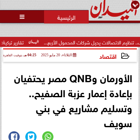
محمد يوسف
رئيس التحرير

تصالات يحيل شركات المحمول الأربع...
تقارير تركية: طرابزون س
اقتصاد
الثلاثاء، 20 مايو 2025
04:25 مـ
بتوقيت القاهرة
2025-05-20 16:25:41
الأورمان وQNB مصر يحتفيان
بإعادة إعمار عزبة الصفيح..
وتسليم مشاريع في بني
سويف