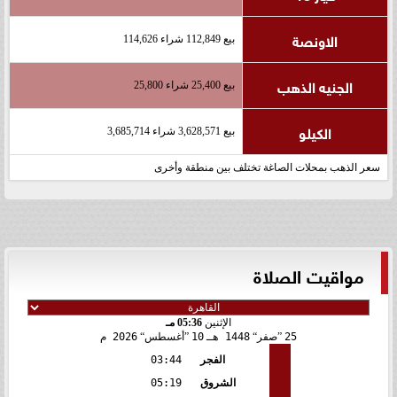
الاونصة
بيع 112,849 شراء 114,626
الجنيه الذهب
بيع 25,400 شراء 25,800
الكيلو
بيع 3,628,571 شراء 3,685,714
سعر الذهب بمحلات الصاغة تختلف بين منطقة وأخرى
مواقيت الصلاة
الإثنين
05:36 مـ
25
صفر
1448 هـ
10
أغسطس
2026 م
الفجر
03:44
الشروق
05:19