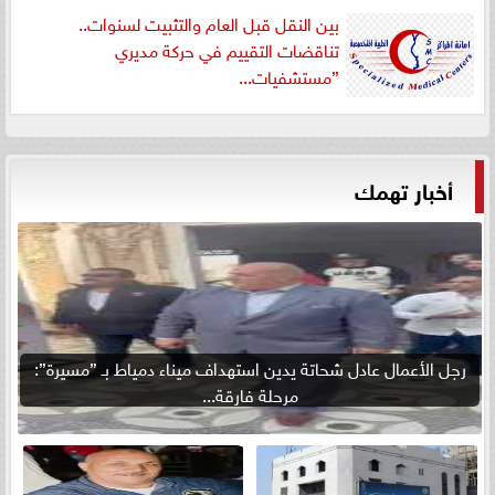
بين النقل قبل العام والتثبيت لسنوات..
تناقضات التقييم في حركة مديري
”مستشفيات...
أخبار تهمك
رجل الأعمال عادل شحاتة يدين استهداف ميناء دمياط بـ ”مسيرة”:
مرحلة فارقة...