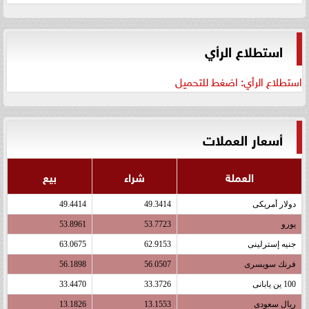
استطلاع الرأي
استطلاع الرأي: اضغط للتحميل
أسعار العملات
العملة
شراء
بيع
دولار أمريكى
49.3414
49.4414
يورو
53.7723
53.8961
جنيه إسترلينى
62.9153
63.0675
فرنك سويسرى
56.0507
56.1898
100 ين يابانى
33.3726
33.4470
ريال سعودى
13.1553
13.1826