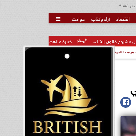
هـ
اقتصاد
آراء وكتاب
حوادث

ء...
خبيرة مناهج: حداثة تخرج المعلمين الجدد لا تكفي.. والتدري
بتوقيت القاهرة
ي