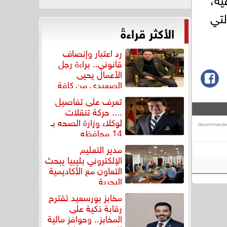
لتي
الأكثر قراءةً
رد اعتبار وإنصاف
قانوني.. براءة رجل
الأعمال يحيى
الصعيدي من كافة
التهم...
تعرف على تفاصيل
.... حركة تنقلات
لوكلاء وزارة الصحه بـ
14 محافظه
مدير التعليم
الإلكتروني بليبيا يبحث
التعاون مع الأكاديمية
البحرية
مخابز بورسعيد تقترح
رقابة ذكية على
المخابز.. وحوافز مالية