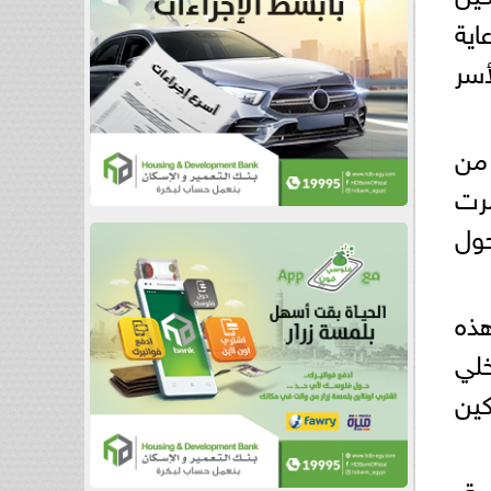
اية
سر
 من
رت
حول
202، معتبرًا أن هذه
خلي
كين
ية،