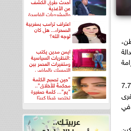
أحدث طرق الكشف
عن الأغذية
والمشروبات الفاسدة
في كتاب...
اعتراف ترامب بمغربية
الصحراء... هل كان
لوجه الله؟
طن،
الة
ايمن مدين يكتب
:النظريات السياسية
مة
ومتغيرات العصر بين
التمسك بالماضي
ومواجهة تحديات...
”حين تصبح الكلمة
وأشار البري في بيان له، إلى أن البرنامج منذ انطلاقه نجح في الوصول إلى أكثر من 7.7
محكمةً للأخلاق”..
”يع”... كلمة صغيرة
رى
تختصر قبحًا كبيرًا
 في
كين