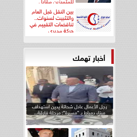
للمتميزين مقابل
جودة...
بين النقل قبل العام
والتثبيت لسنوات..
تناقضات التقييم في
حركة مديري
”مستشفيات...
أخبار تهمك
رجل الأعمال عادل شحاتة يدين استهداف
ميناء دمياط بـ ”مسيرة”: مرحلة فارقة...