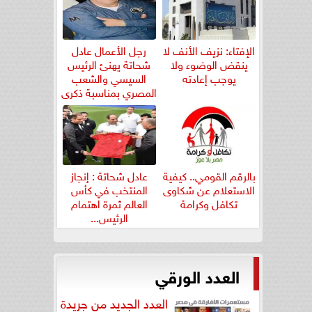
الإفتاء: نزيف الأنف لا
رجل الأعمال عادل
ينقض الوضوء ولا
شحاتة يهنئ الرئيس
يوجب إعادته
السيسي والشعب
المصري بمناسبة ذكرى
ثورة...
بالرقم القومي.. كيفية
عادل شحاتة : إنجاز
الاستعلام عن شكاوى
المنتخب في كأس
تكافل وكرامة
العالم ثمرة اهتمام
الرئيس...
العدد الورقي
العدد الجديد من جريدة