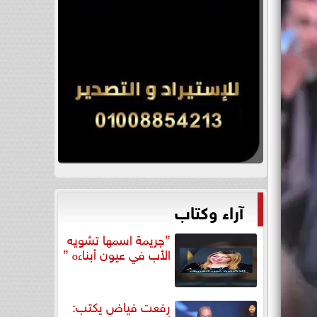
آراء وكتاب
”جريمة اسمها تشويه
الأب في عيون أبناءه ”
رفعت فياض يكتب: