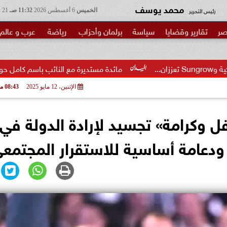
محمد يوسف
رئيس التحرير
الخميس
6 أغسطس 2026
11:32 صـ
21 صفر 1448
صر
تقارير وقضايا
سياسة
برلمان وأحزاب
رياضة
عرب و عالم
مائدة مستديرة مع النائب باسم كامل حول مشروع قانون إنشا
الإثنين، 12 مايو 2025
08:43 مـ
ل وكرامة» تجسيد لإرادة الدولة في
ة ودعامة أساسية للاستقرار المجتمع