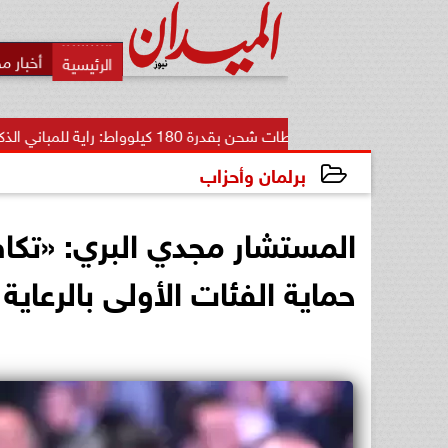
أخبار م
محطات شحن بقدرة 180 كيلوواط: راية للمباني الذكية وSungrow تعززان...
برلمان وأحزاب
2025-05-12 20:43:46
المستشار مجدي البري: «تكاف
حماية الفئات الأولى بالرعاي