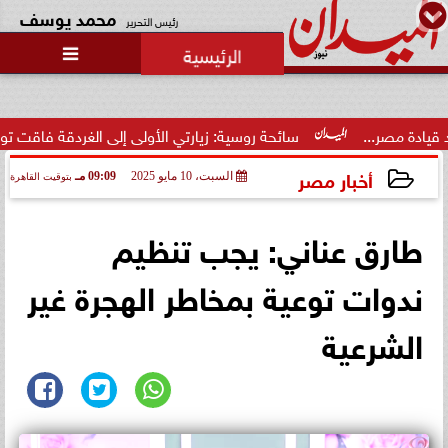

تصفية الخصوم.. ثورة غضب داخل
نادي الشيخ زايد بسبب الخصومات
التعسفية لل...
سائحة روسية: زيارتي الأولى إلى الغردقة فاقت توقعاتي.. والمنتجع وفر
أخبار مصر
السبت، 10 مايو 2025
09:09 مـ
بتوقيت القاهرة
2025-05-10 21:09:54
طارق عناني: يجب تنظيم
ندوات توعية بمخاطر الهجرة غير
الشرعية