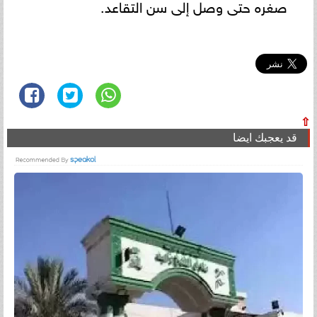
صغره حتى وصل إلى سن التقاعد.
⇧
قد يعجبك ايضا