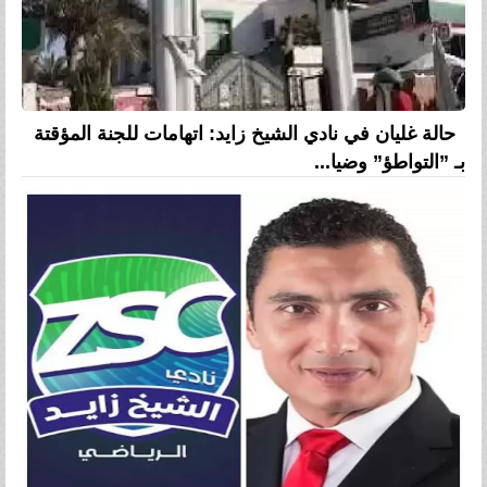
حالة غليان في نادي الشيخ زايد: اتهامات للجنة المؤقتة
بـ ”التواطؤ” وضيا...