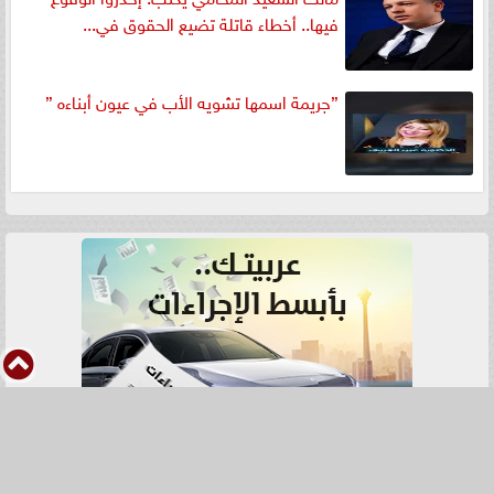
فيها.. أخطاء قاتلة تضيع الحقوق في...
”جريمة اسمها تشويه الأب في عيون أبناءه ”
بمشاركة قيادات الجاليات بالخليج
⇡
وأوروبا وأمريكا.. اجتماع تمهيدي
للنسخة...