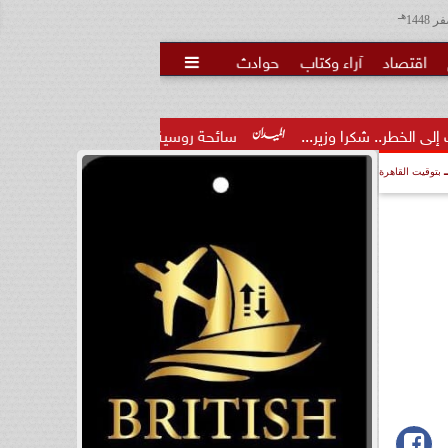
هـ
اقتصاد
آراء وكتاب
حوادث

 وزير...
سائحة روسية لـ”مراسي”: الغردقة تجمع بين الموقع الممي
بتوقيت القاهرة