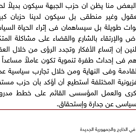
البعض منا يظن ان حزب الجبهة سيكون بديلاً ل
ول وغير منطقى بل سيكون لدينا حزبان كبير
ات طويلة بل سيساهمان فى إثراء الحياة السيا
والإرتقاء بالشارع والقضاء على مشاكلة المتك
نين إن إتساع الأفكار وتجدد الرؤى من خلال الع
م فى إحداث طفرة تنموية تكون عاملاً مساعداً
قادمة وفى النهاية ومن خلال تجارب سياسية عد
يفزيونية المختلفة أستطيع أن أؤكد بأن حزب مست
كرى والعمل المؤسسى القائم على خطط مدرو
سياسى عن جدارة وإستحقاق.
ي الخارج والجمهورية الجديدة