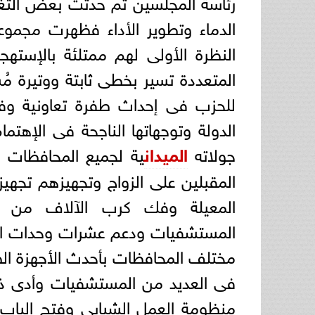
رئاسة المجلسين ثم حدثت بعض التغ
الدماء وتطوير الأداء فظهرت مجموع
النظرة الأولى لهم ممتلئة بالإستهجا
المتعددة تسير بخطى ثابتة ووتيرة مُ
للحزب فى إحداث طفرة تعاونية وفتحو
الدولة وتوجهاتها الناجحة فى الإه
جولاته
الميدان
ية لجميع المحافظات ل
المقبلين على الزواج وتجهيزهم تجهيزا
المعيلة وفك كرب الآلاف من ال
المستشفيات ودعم عشرات وحدات الإن
مختلف المحافظات بأحدث الأجهزة الط
فى العديد من المستشفيات وأدى ذلك
منظومة العمل الشبابى وفتح الباب 