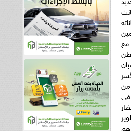
ديد
انت
اته
مين
 مع
وطن
بان
ُسر
من
 فى
ظار
وير
رهم