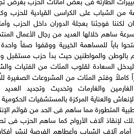
ييرات الطارئة فى بعض أمانات الحزب بغرض تج
ة من الشباب على الكراسى القيادية للحزب وك
ن لكننا فوجئنا بعجلة الدوران داخل الحزب وأمان
سرعة ساهم خلالها العديد من رجال الأعمال المنت
ا باباً للمساهمة الخيرية ووقفوا صفاً واحدة
تمام بالوطن والمواطنين حيث بدأ حزب مستقبل 
يدخل السعادة لقلوب المئات من الفتيات والش
ً كاملاً وفتح المئات من المشروعات الصغيرة للأ
غارمين والغارمات وتحديث وتجديد العديد 
عاش والعناية المركزة بالمستشفيات الحكومية
بية المتطورة مما ساهم فى الحد من قوائم الإنت
 لإنقاذ آلاف الأرواح كما ساهم الحزب فى تط
أمام آلاف الشباب وأعطاهم الفرصة لنشر أفكا