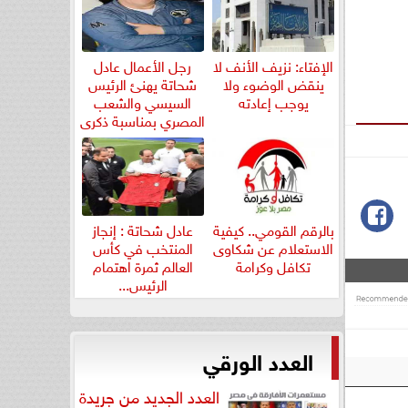
الإفتاء: نزيف الأنف لا
رجل الأعمال عادل
ينقض الوضوء ولا
شحاتة يهنئ الرئيس
يوجب إعادته
السيسي والشعب
المصري بمناسبة ذكرى
ثورة...
بالرقم القومي.. كيفية
عادل شحاتة : إنجاز
الاستعلام عن شكاوى
المنتخب في كأس
تكافل وكرامة
العالم ثمرة اهتمام
الرئيس...
العدد الورقي
العدد الجديد من جريدة