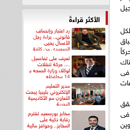
جيل
الأكثر قراءةً
لكل
رد اعتبار وإنصاف
قانوني.. براءة رجل
باق
الأعمال يحيى
الصعيدي من كافة
كاً
التهم...
تعرف على تفاصيل
اك
.... حركة تنقلات
لوكلاء وزارة الصحه بـ
فى
14 محافظه
عات
مدير التعليم
الإلكتروني بليبيا يبحث
التعاون مع الأكاديمية
حقق
البحرية
 فى
مخابز بورسعيد تقترح
رقابة ذكية على
وين
المخابز.. وحوافز مالية