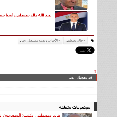
عبد الله خالد مصطفى أمينا مس
خالد مصطفى
الأحزاب وبصمة مستقبل وطن
⇧
قد يعجبك ايضا
موضوعات متعلقة
خالد مصطفى يكتب: المصريون ف