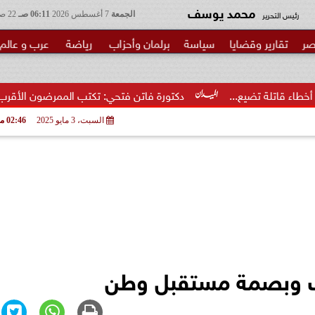
محمد يوسف
رئيس التحرير
الجمعة
7 أغسطس 2026
06:11 صـ
22 صفر 1448
صر
تقارير وقضايا
سياسة
برلمان وأحزاب
رياضة
عرب و عالم
ع...
دكتورة فاتن فتحي: تكتب الممرضون الأقرب إلى الخطر.. شكرا
السبت، 3 مايو 2025
02:46 مـ
ب وبصمة مستقبل وطن