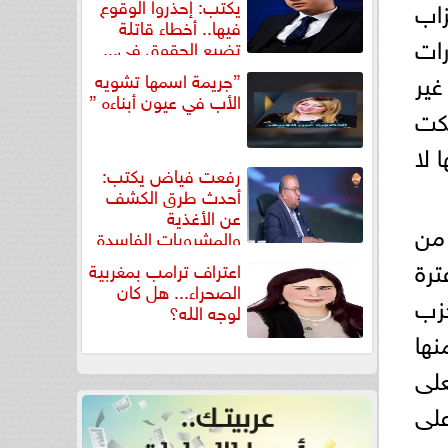
يكتب: إحذروا الوقوع
زاب
فيها.. أخطاء قاتلة
رات
تضيع الحقوق في...
غير
”جريمة اسمها تشويه
الأب في عيون أبناءه ”
لكت
 لا
رفعت فياض يكتب:
أحدث طرق الكشف
عن الأغذية
من
والمشروبات الفاسدة
في كتاب...
ترة
اعتراف ترامب بمغربية
الصحراء... هل كان
زب
لوجه الله؟
ها
وج الفعلى
على