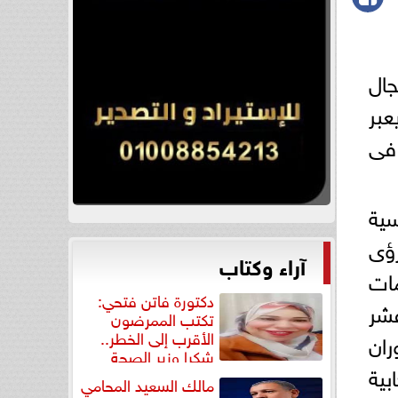
مجال
عبر
 فى
ية
رؤى
آراء وكتاب
مات
دكتورة فاتن فتحي:
عشر
تكتب الممرضون
الأقرب إلى الخطر..
ران
شكرا وزير الصحة
ية
لتكريم...
مالك السعيد المحامي