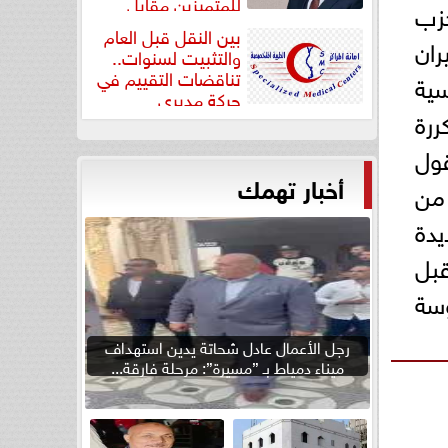
للمتميزين مقابل
حزب
جودة...
بين النقل قبل العام
ان
والتثبيت لسنوات..
تناقضات التقييم في
سية
حركة مديري
ررة
”مستشفيات...
قول
أخبار تهمك
 من
يدة
قبل
سة
رجل الأعمال عادل شحاتة يدين استهداف
ميناء دمياط بـ ”مسيرة”: مرحلة فارقة...