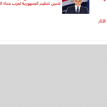
لامين تنظيم الجمهورية لحزب حماة ا
لآثار