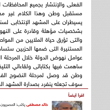
الفعلى والإنتشار بجميع المحافظات 
مستقبل وطن وهذا الكلام غير معق
يسيطران على المشهد الإنتخابى لسنو
بشخصيات مؤهلة وقادرة على النهوض 
والتى تؤرق حياة الملايين من المواط
المستنيرة التى ضمها الحزبين ستساه
عوامل نهوض الدولة خلال المرحلة ال
ساهمت فيها بكتاباتى ولقاءاتي التل
وطن قد وصل لمرحلة النضوج الف
سوف تجعله ينفرد بصدارة المشهد ال
اقرأ أيضاً
خالد مصطفى
يكتب: المصريون ف