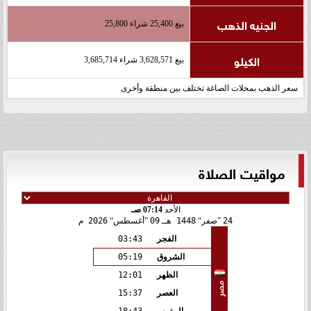
الجنيه الذهب
بيع 25,400 شراء 25,800
الكيلو
بيع 3,628,571 شراء 3,685,714
سعر الذهب بمحلات الصاغة تختلف بين منطقة وأخرى
مواقيت الصلاة
الأحد
07:14 صـ
24
صفر
1448 هـ
09
أغسطس
2026 م
الفجر
03:43
الشروق
05:19
الظهر
12:01
مصر
العصر
15:37