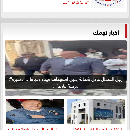
”مستشفيات...
أخبار تهمك
رجل الأعمال عادل شحاتة يدين استهداف ميناء دمياط بـ ”مسيرة”:
مرحلة فارقة...
الإفتاء: نزيف الأنف لا ينقض
رجل الأعمال عادل شحاتة يهنئ