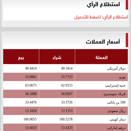
استطلاع الرأي
استطلاع الرأي: اضغط للتحميل
أسعار العملات
العملة
شراء
بيع
دولار أمريكى
49.3414
49.4414
يورو
53.7723
53.8961
جنيه إسترلينى
62.9153
63.0675
فرنك سويسرى
56.0507
56.1898
100 ين يابانى
33.3726
33.4470
ريال سعودى
13.1553
13.1826
دينار كويتى
160.5278
160.9055
درهم اماراتى
13.4325
13.4633