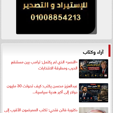
آراء وكتاب
«النصر» الذي لم يكتمل: ترامب بين مستنقع
الحرب ومطرقة الانتخابات
عبدالعزيز محسن يكتب: كيف تحولت 30 مليون
دولار إلى أكبر هدية سياسية...
دكتورة فاتن فتحي: تكتب الممرضون الأقرب إلى