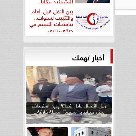
للمتميزين مقابل
جودة...
بين النقل قبل العام
والتثبيت لسنوات..
تناقضات التقييم في
حركة مديري
”مستشفيات...
أخبار تهمك
رجل الأعمال عادل شحاتة يدين استهداف
ميناء دمياط بـ ”مسيرة”: مرحلة فارقة...