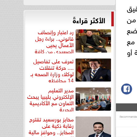
قيق
 من
الأكثر قراءةً
ضع
رد اعتبار وإنصاف
قانوني.. براءة رجل
مع
الأعمال يحيى
 أو
الصعيدي من كافة
التهم...
تعرف على تفاصيل
.... حركة تنقلات
لوكلاء وزارة الصحه بـ
14 محافظه
مدير التعليم
الإلكتروني بليبيا يبحث
التعاون مع الأكاديمية
البحرية
مخابز بورسعيد تقترح
رقابة ذكية على
المخابز.. وحوافز مالية