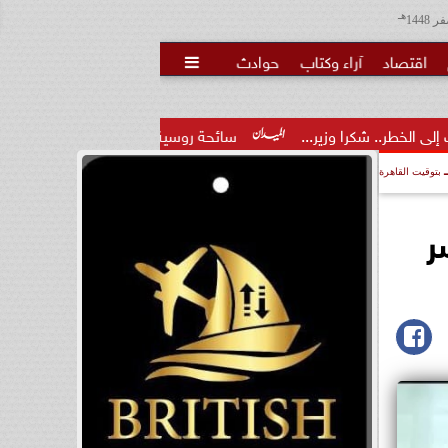
هـ
اقتصاد
آراء وكتاب
حوادث

ير...
سائحة روسية لـ”مراسي”: الغردقة تجمع بين الموقع المميز و
بتوقيت القاهرة
ر