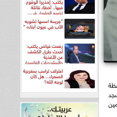
يكتب: إحذروا الوقوع
فيها.. أخطاء قاتلة
تضيع الحقوق في...
”جريمة اسمها تشويه
الأب في عيون أبناءه ”
رفعت فياض يكتب:
أحدث طرق الكشف
عن الأغذية
والمشروبات الفاسدة
في كتاب...
اعتراف ترامب بمغربية
الصحراء... هل كان
لوجه الله؟
فظة
سجد
مين