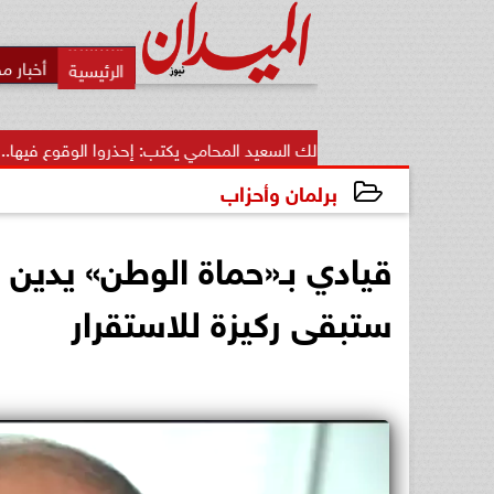
أخبار م
مالك السعيد المحامي يكتب: إحذروا الوقوع فيها.. أخطاء قاتلة تضيع..
برلمان وأحزاب
2025-04-21 20:02:00
قيادي بـ«حماة الوطن» يدين
ستبقى ركيزة للاستقرار