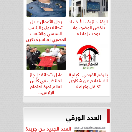
الإفتاء: نزيف الأنف لا
رجل الأعمال عادل
ينقض الوضوء ولا
شحاتة يهنئ الرئيس
يوجب إعادته
السيسي والشعب
المصري بمناسبة ذكرى
ثورة...
بالرقم القومي.. كيفية
عادل شحاتة : إنجاز
الاستعلام عن شكاوى
المنتخب في كأس
تكافل وكرامة
العالم ثمرة اهتمام
الرئيس...
العدد الورقي
العدد الجديد من جريدة