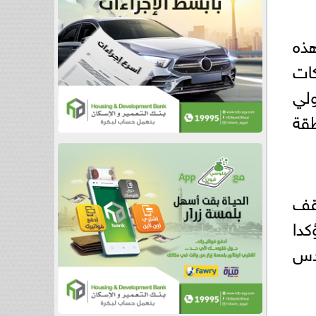
هذه
ات
ولي
طقة
تقف
كدا
قدس