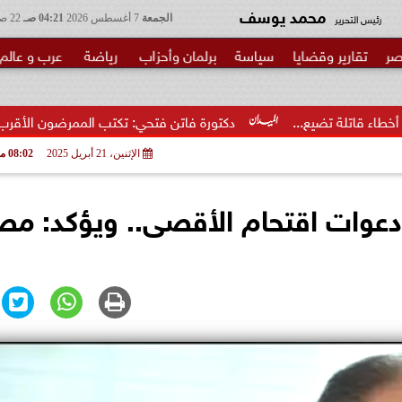
محمد يوسف
رئيس التحرير
الجمعة
7 أغسطس 2026
04:21 صـ
22 صفر 1448
صر
تقارير وقضايا
سياسة
برلمان وأحزاب
رياضة
عرب و عالم
.
دكتورة فاتن فتحي: تكتب الممرضون الأقرب إلى الخطر.. شكرا وز
الإثنين، 21 أبريل 2025
08:02 مـ
 دعوات اقتحام الأقصى.. ويؤكد: مص