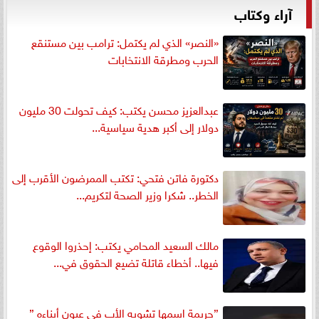
آراء وكتاب
«النصر» الذي لم يكتمل: ترامب بين مستنقع
الحرب ومطرقة الانتخابات
عبدالعزيز محسن يكتب: كيف تحولت 30 مليون
دولار إلى أكبر هدية سياسية...
دكتورة فاتن فتحي: تكتب الممرضون الأقرب إلى
الخطر.. شكرا وزير الصحة لتكريم...
مالك السعيد المحامي يكتب: إحذروا الوقوع
فيها.. أخطاء قاتلة تضيع الحقوق في...
”جريمة اسمها تشويه الأب في عيون أبناءه ”