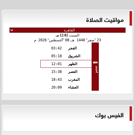
مواقيت الصلاة
السبت
12:02 مـ
23
صفر
1448 هـ
08
أغسطس
2026 م
الفجر
03:42
الشروق
05:18
الظهر
12:01
مصر
العصر
15:38
المغرب
18:43
العشاء
20:09
الفيس بوك