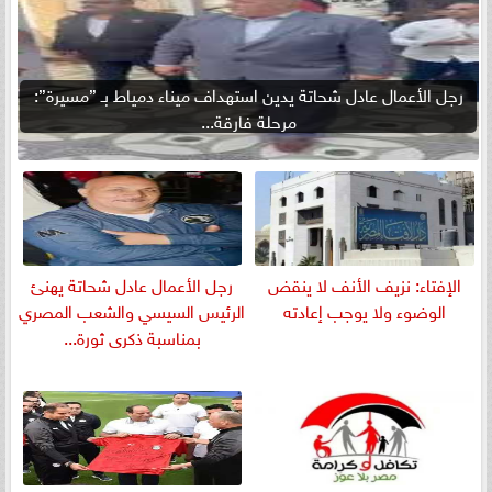
رجل الأعمال عادل شحاتة يدين استهداف ميناء دمياط بـ ”مسيرة”:
مرحلة فارقة...
الإفتاء: نزيف الأنف لا ينقض
رجل الأعمال عادل شحاتة يهنئ
الوضوء ولا يوجب إعادته
الرئيس السيسي والشعب المصري
بمناسبة ذكرى ثورة...