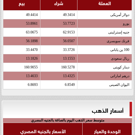
العملة
شراء
بيع
دولار أمريكى
49.3414
49.4414
يورو
53.7723
53.8961
جنيه إسترلينى
62.9153
63.0675
فرنك سويسرى
56.0507
56.1898
100 ين يابانى
33.3726
33.4470
ريال سعودى
13.1553
13.1826
دينار كويتى
160.5278
160.9055
درهم اماراتى
13.4325
13.4633
اليوان الصينى
6.8549
6.8693
أسعار الذهب
متوسط سعر الذهب اليوم بالصاغة بالجنيه المصري
الوحدة والعيار
الأسعار بالجنيه المصري