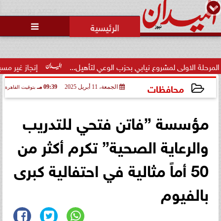
محمد يوسف
رئيس التحرير

مشروع نيابي بحزب الوعي لتأهيل...
إنجاز غير مسبوق.. منتخب الن
محافظات
الجمعة، 11 أبريل 2025
09:39 مـ
بتوقيت القاهرة
2025-04-11 21:39:38
مؤسسة ”فاتن فتحي للتدريب
والرعاية الصحية” تكرم أكثر من
50 أماً مثالية في احتفالية كبرى
بالفيوم