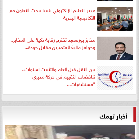
مدير التعليم الإلكتروني بليبيا يبحث التعاون مع
الأكاديمية البحرية
مخابز بورسعيد تقترح رقابة ذكية على المخابز..
وحوافز مالية للمتميزين مقابل جودة...
بين النقل قبل العام والتثبيت لسنوات..
تناقضات التقييم في حركة مديري
”مستشفيات...
أخبار تهمك