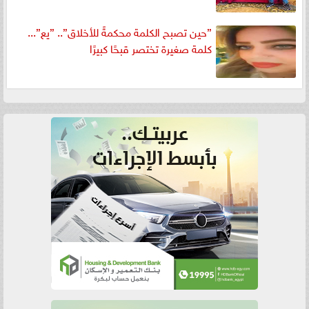
”حين تصبح الكلمة محكمةً للأخلاق”.. ”يع”...
كلمة صغيرة تختصر قبحًا كبيرًا