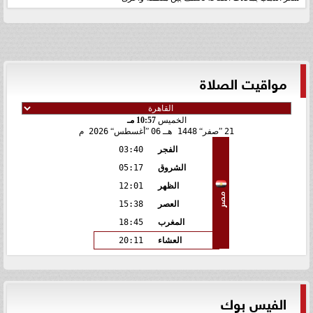
مواقيت الصلاة
الخميس
10:57 مـ
21
صفر
1448 هـ
06
أغسطس
2026 م
الفجر
03:40
الشروق
05:17
الظهر
12:01
مصر
العصر
15:38
المغرب
18:45
العشاء
20:11
الفيس بوك