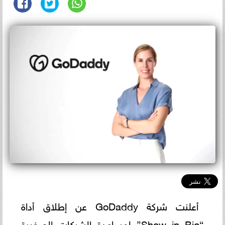
أعلنت شركة GoDaddy عن إطلاق أداة
“Show in Bio” لمساعدة الشركات الصغيرة