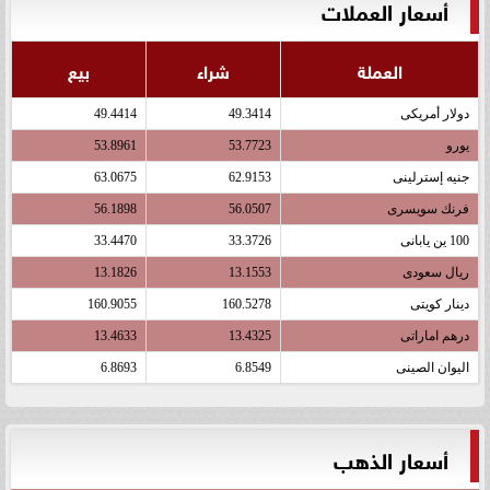
أسعار العملات
العملة
شراء
بيع
دولار أمريكى
49.3414
49.4414
يورو
53.7723
53.8961
جنيه إسترلينى
62.9153
63.0675
فرنك سويسرى
56.0507
56.1898
100 ين يابانى
33.3726
33.4470
ريال سعودى
13.1553
13.1826
دينار كويتى
160.5278
160.9055
درهم اماراتى
13.4325
13.4633
اليوان الصينى
6.8549
6.8693
أسعار الذهب