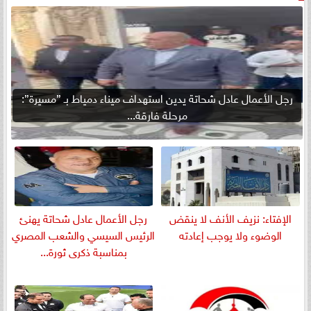
رجل الأعمال عادل شحاتة يدين استهداف ميناء دمياط بـ ”مسيرة”:
مرحلة فارقة...
الإفتاء: نزيف الأنف لا ينقض
رجل الأعمال عادل شحاتة يهنئ
الوضوء ولا يوجب إعادته
الرئيس السيسي والشعب المصري
بمناسبة ذكرى ثورة...