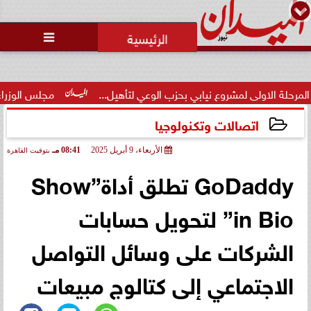
محمد يوسف
رئيس التحرير

لى لمشروع نيابي بحزب الوعي لتأهيل...
مجلس الوزراء يوافق على ت
اتصالات وتكنولوجيا
الأربعاء، 9 أبريل 2025
08:41 مـ
بتوقيت القاهرة
2025-04-09 20:41:16
GoDaddy تطلق أداة”Show
in Bio” لتحويل حسابات
الشركات على وسائل التواصل
الاجتماعي إلى كتالوج مبيعات