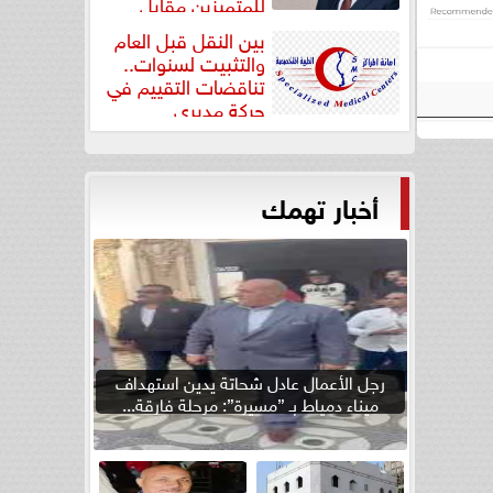
للمتميزين مقابل
جودة...
بين النقل قبل العام
والتثبيت لسنوات..
تناقضات التقييم في
حركة مديري
”مستشفيات...
أخبار تهمك
رجل الأعمال عادل شحاتة يدين استهداف
ميناء دمياط بـ ”مسيرة”: مرحلة فارقة...