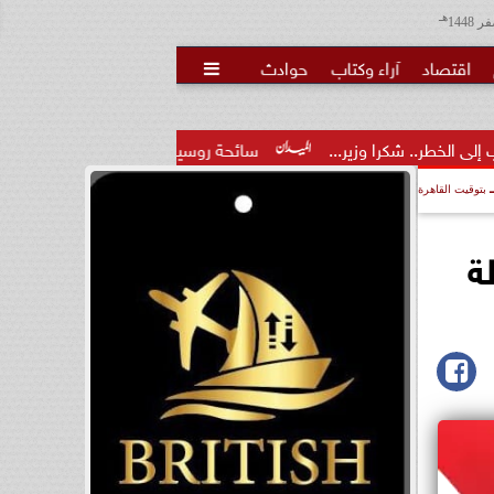
هـ
اقتصاد
آراء وكتاب
حوادث

ير...
سائحة روسية لـ”مراسي”: الغردقة تجمع بين الموقع المميز و
بتوقيت القاهرة
ة