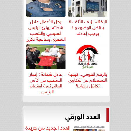
الإفتاء: نزيف الأنف لا
رجل الأعمال عادل
ينقض الوضوء ولا
شحاتة يهنئ الرئيس
يوجب إعادته
السيسي والشعب
المصري بمناسبة ذكرى
ثورة...
بالرقم القومي.. كيفية
عادل شحاتة : إنجاز
الاستعلام عن شكاوى
المنتخب في كأس
تكافل وكرامة
العالم ثمرة اهتمام
الرئيس...
العدد الورقي
العدد الجديد من جريدة