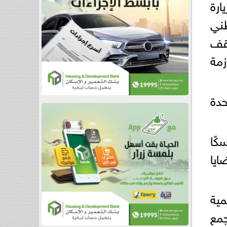
ارة
ني
اقف
زمة
حدة
كًا
ايا
ية
مع