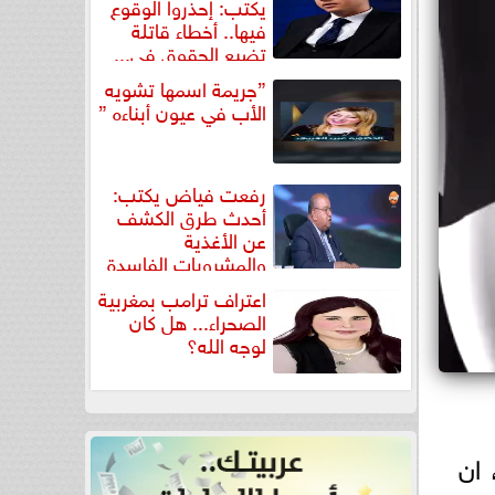
يكتب: إحذروا الوقوع
فيها.. أخطاء قاتلة
تضيع الحقوق في...
”جريمة اسمها تشويه
الأب في عيون أبناءه ”
رفعت فياض يكتب:
أحدث طرق الكشف
عن الأغذية
والمشروبات الفاسدة
في كتاب...
اعتراف ترامب بمغربية
الصحراء... هل كان
لوجه الله؟
 ان