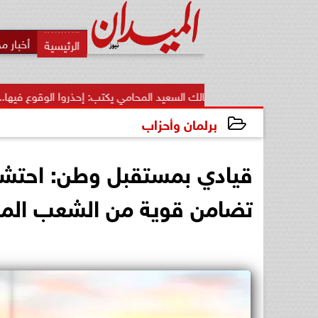
أخبار م
مالك السعيد المحامي يكتب: إحذروا الوقوع فيها.. أخطاء قاتلة تضيع..
برلمان وأحزاب
2025-04-09 07:47:26
قيادي بمستقبل وطن: احتشاد 
تضامن قوية من الشعب ال