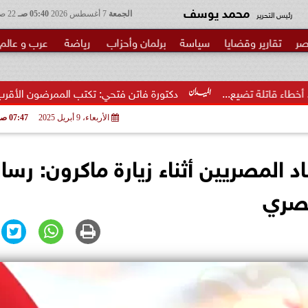
محمد يوسف
رئيس التحرير
الجمعة
7 أغسطس 2026
05:40 صـ
22 صفر 1448
صر
تقارير وقضايا
سياسة
برلمان وأحزاب
رياضة
عرب و عالم
.
دكتورة فاتن فتحي: تكتب الممرضون الأقرب إلى الخطر.. شكرا وز
الأربعاء، 9 أبريل 2025
07:47 صـ
المصريين أثناء زيارة ماكرون: رسال
مصري