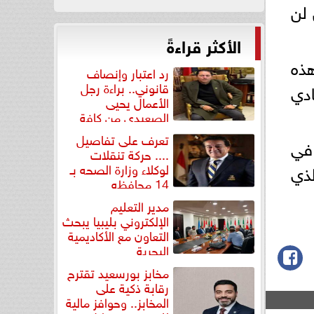
 لن
الأكثر قراءةً
هذه
رد اعتبار وإنصاف
قانوني.. براءة رجل
ادي
الأعمال يحيى
الصعيدي من كافة
التهم...
تعرف على تفاصيل
 في
.... حركة تنقلات
لذي
لوكلاء وزارة الصحه بـ
14 محافظه
مدير التعليم
الإلكتروني بليبيا يبحث
التعاون مع الأكاديمية
البحرية
مخابز بورسعيد تقترح
رقابة ذكية على
المخابز.. وحوافز مالية