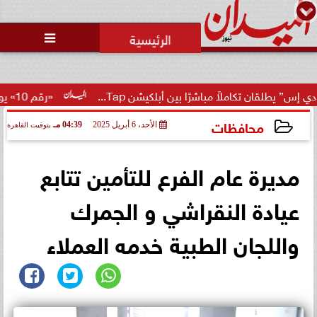
محمد يوسف
رئيس التحرير

ً مباشرًا بين أبلكيشن Tap...
«رقم 10» يوضح حقيقة تمديد عقد إمام عاشور وتمرد مهاجم...
محافظات
الأحد، 6 أبريل 2025
04:39 مـ
بتوقيت القاهرة
2025-04-06 16:39:59
مديرة عام الفرع للتأمين تتابع
عيادة النقراشي و الجمرك
واللجان الطبية خدمه العملاء