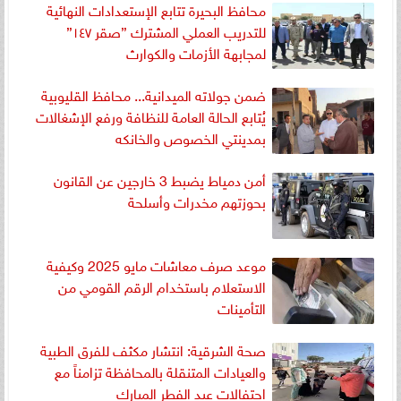
محافظ البحيرة تتابع الإستعدادات النهائية
للتدريب العملي المشترك ”صقر ١٤٧”
لمجابهة الأزمات والكوارث
ضمن جولاته الميدانية... محافظ القليوبية
يُتابع الحالة العامة للنظافة ورفع الإشغالات
بمدينتي الخصوص والخانكه
أمن دمياط يضبط 3 خارجين عن القانون
بحوزتهم مخدرات وأسلحة
موعد صرف معاشات مايو 2025 وكيفية
الاستعلام باستخدام الرقم القومي من
التأمينات
صحة الشرقية: انتشار مكثف للفرق الطبية
والعيادات المتنقلة بالمحافظة تزامناً مع
احتفالات عيد الفطر المبارك