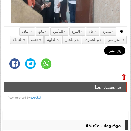
مديرة
عام
الفرع
للتأمين
تتابع
عيادة
النقراشي
و الجمرك
واللجان
الطبية
خدمه
العملاء
⇧
قد يعجبك ايضا
موضوعات متعلقة