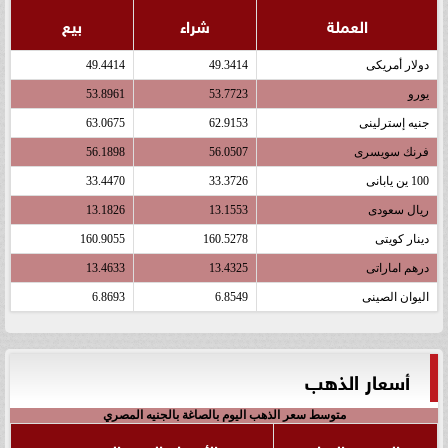
العملة
شراء
بيع
دولار أمريكى
49.3414
49.4414
يورو
53.7723
53.8961
جنيه إسترلينى
62.9153
63.0675
فرنك سويسرى
56.0507
56.1898
100 ين يابانى
33.3726
33.4470
ريال سعودى
13.1553
13.1826
دينار كويتى
160.5278
160.9055
درهم اماراتى
13.4325
13.4633
اليوان الصينى
6.8549
6.8693
أسعار الذهب
متوسط سعر الذهب اليوم بالصاغة بالجنيه المصري