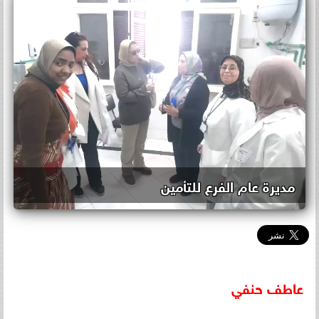
مديرة عام الفرع للتأمين
عاطف
حنفي