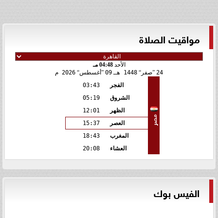
مواقيت الصلاة
الأحد
04:48 مـ
24
صفر
1448 هـ
09
أغسطس
2026 م
الفجر
03:43
الشروق
05:19
الظهر
12:01
مصر
العصر
15:37
المغرب
18:43
العشاء
20:08
الفيس بوك