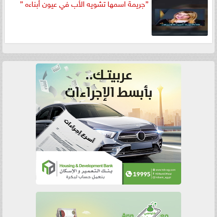
”جريمة اسمها تشويه الأب في عيون أبناءه ”