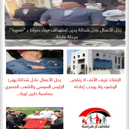
رجل الأعمال عادل شحاتة يدين استهداف ميناء دمياط بـ ”مسيرة”:
مرحلة فارقة...
الإفتاء: نزيف الأنف لا ينقض
رجل الأعمال عادل شحاتة يهنئ
الوضوء ولا يوجب إعادته
الرئيس السيسي والشعب المصري
بمناسبة ذكرى ثورة...