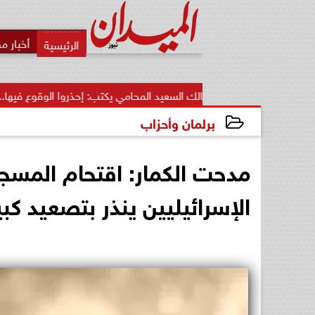
أخبار م
مالك السعيد المحامي يكتب: إحذروا الوقوع فيها.. أخطاء قاتلة تضيع..
برلمان وأحزاب
2025-04-04 22:09:49
مدحت الكمار: اقتحام المسج
الإسرائيليين ينذر بتصعيد كبي