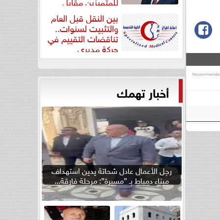
للمتميزين مقابل
جودة...
بين النقل قبل العام
والتثبيت لسنوات..
تناقضات التقييم في
حركة مديري
”مستشفيات...
أخبار تهمك
رجل الأعمال عادل شحاتة يدين استهداف
ميناء دمياط بـ ”مسيرة”: مرحلة فارقة...