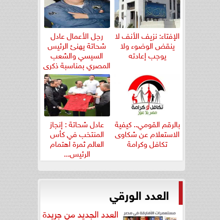
الإفتاء: نزيف الأنف لا
رجل الأعمال عادل
ينقض الوضوء ولا
شحاتة يهنئ الرئيس
يوجب إعادته
السيسي والشعب
المصري بمناسبة ذكرى
ثورة...
بالرقم القومي.. كيفية
عادل شحاتة : إنجاز
الاستعلام عن شكاوى
المنتخب في كأس
تكافل وكرامة
العالم ثمرة اهتمام
الرئيس...
العدد الورقي
العدد الجديد من جريدة