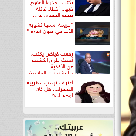
يكتب: إحذروا الوقوع
فيها.. أخطاء قاتلة
تضيع الحقوق في...
”جريمة اسمها تشويه
الأب في عيون أبناءه ”
رفعت فياض يكتب:
أحدث طرق الكشف
عن الأغذية
والمشروبات الفاسدة
في كتاب...
اعتراف ترامب بمغربية
الصحراء... هل كان
لوجه الله؟