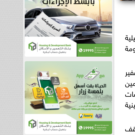
لية
ومة
فير
مين
سات
نية
وقف