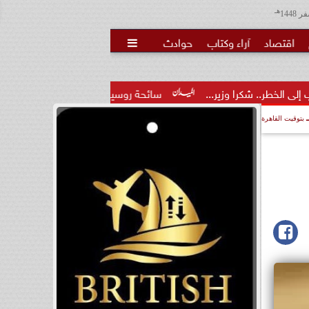
هـ
اقتصاد
آراء وكتاب
حوادث

ر...
سائحة روسية لـ”مراسي”: الغردقة تجمع بين الموقع المميز و
بتوقيت القاهرة