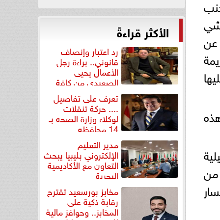
جنب
حشي
الأكثر قراءةً
عن
رد اعتبار وإنصاف
يمة
قانوني.. براءة رجل
الأعمال يحيى
يها
الصعيدي من كافة
التهم...
تعرف على تفاصيل
.... حركة تنقلات
هذه
لوكلاء وزارة الصحه بـ
14 محافظه
مدير التعليم
لية
الإلكتروني بليبيا يبحث
التعاون مع الأكاديمية
 من
البحرية
سار
مخابز بورسعيد تقترح
رقابة ذكية على
المخابز.. وحوافز مالية