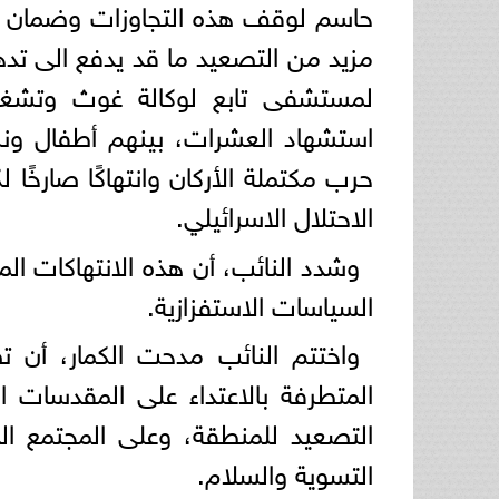
حاسم لوقف هذه التجاوزات وضمان حم
مزيد من التصعيد ما قد يدفع الى تد
لمستشفى تابع لوكالة غوث وتشغيل 
استشهاد العشرات، بينهم أطفال ونساء
حرب مكتملة الأركان وانتهاكًا صارخًا ل
الاحتلال الاسرائيلي.
وشدد النائب، أن هذه الانتهاكات ال
السياسات الاستفزازية.
واختتم النائب مدحت الكمار، أن ت
المتطرفة بالاعتداء على المقدسات ا
التصعيد للمنطقة، وعلى المجتمع ال
التسوية والسلام.