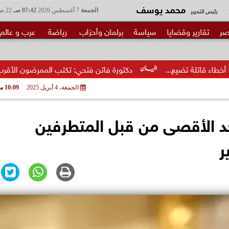
محمد يوسف
رئيس التحرير
الجمعة
7 أغسطس 2026
07:42 صـ
22 صفر 1448
صر
تقارير وقضايا
سياسة
برلمان وأحزاب
رياضة
عرب و عالم
.
دكتورة فاتن فتحي: تكتب الممرضون الأقرب إلى الخطر.. شكرا وزي
الجمعة، 4 أبريل 2025
10:09 مـ
د الأقصى من قبل المتطرفين
ر