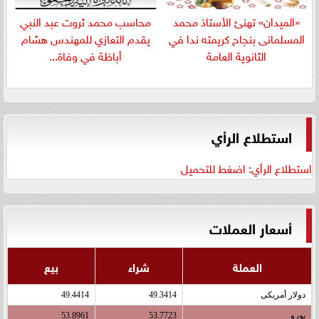
«الميدان» تهنئ الأستاذ محمد
​محاسب محمد ثروت عبد النبي
المسلمانى بنجاح كريمته ندا في
يقدم التعازي للمهندس هشام
الثانوية العامة
أباظة في وفاة...
استطلاع الرأي
استطلاع الرأي: اضغط للتحميل
أسعار العملات
العملة
شراء
بيع
دولار أمريكى
49.3414
49.4414
يورو
53.7723
53.8961