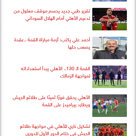
تقرير طبي جديد يحسم موقف معلول من
تدعيم الأهلي أمام الهلال السوداني
أحمد علي يكتب: أزمة مباراة القمة ..عقدة
يصعب حلها
القمة الـ 130.. الأهلي يبدأ استعداداته
لمواجهة الزمالك
الأهلي يحقق فوزًا ثمينًا على طلائع الجيش
ويطارد بيراميدز على القمة
تشكيل ناري للأهلي في مواجهة طلائع
الجيش في ختام الدور الأول للدوري