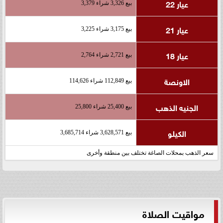
عيار 22
بيع 3,326 شراء 3,379
عيار 21
بيع 3,175 شراء 3,225
عيار 18
بيع 2,721 شراء 2,764
الاونصة
بيع 112,849 شراء 114,626
الجنيه الذهب
بيع 25,400 شراء 25,800
الكيلو
بيع 3,628,571 شراء 3,685,714
سعر الذهب بمحلات الصاغة تختلف بين منطقة وأخرى
مواقيت الصلاة