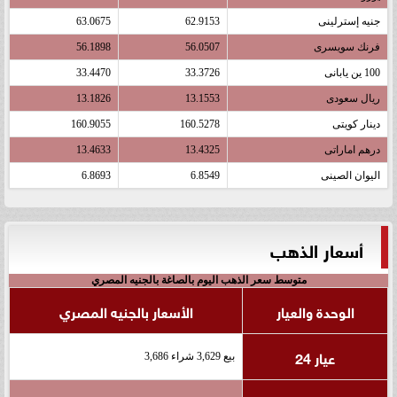
جنيه إسترلينى
62.9153
63.0675
فرنك سويسرى
56.0507
56.1898
100 ين يابانى
33.3726
33.4470
ريال سعودى
13.1553
13.1826
دينار كويتى
160.5278
160.9055
درهم اماراتى
13.4325
13.4633
اليوان الصينى
6.8549
6.8693
أسعار الذهب
متوسط سعر الذهب اليوم بالصاغة بالجنيه المصري
الوحدة والعيار
الأسعار بالجنيه المصري
عيار 24
بيع 3,629 شراء 3,686