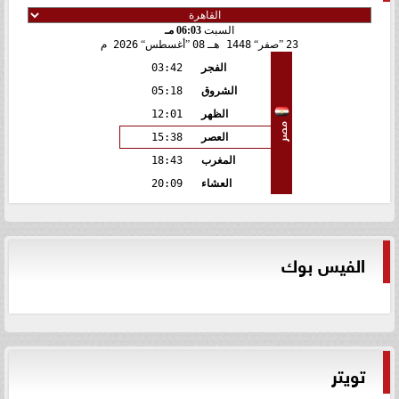
السبت
06:03 مـ
23
صفر
1448 هـ
08
أغسطس
2026 م
الفجر
03:42
الشروق
05:18
الظهر
12:01
مصر
العصر
15:38
المغرب
18:43
العشاء
20:09
الفيس بوك
تويتر