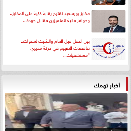
مخابز بورسعيد تقترح رقابة ذكية على المخابز..
وحوافز مالية للمتميزين مقابل جودة...
بين النقل قبل العام والتثبيت لسنوات..
تناقضات التقييم في حركة مديري
”مستشفيات...
أخبار تهمك