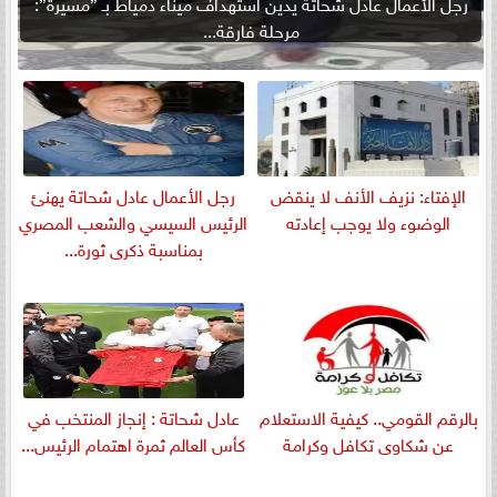
رجل الأعمال عادل شحاتة يدين استهداف ميناء دمياط بـ ”مسيرة”:
مرحلة فارقة...
الإفتاء: نزيف الأنف لا ينقض
رجل الأعمال عادل شحاتة يهنئ
الوضوء ولا يوجب إعادته
الرئيس السيسي والشعب المصري
بمناسبة ذكرى ثورة...
بالرقم القومي.. كيفية الاستعلام
عادل شحاتة : إنجاز المنتخب في
عن شكاوى تكافل وكرامة
كأس العالم ثمرة اهتمام الرئيس...