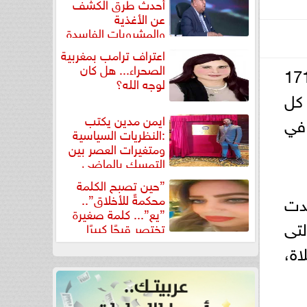
أحدث طرق الكشف
عن الأغذية
والمشروبات الفاسدة
في كتاب...
اعتراف ترامب بمغربية
الصحراء... هل كان
الأوقاف بالبحيرة بقيادة فضيلة الشيخ عبد المجيد الرمادي، بتجهيز 171
لوجه الله؟
كل
ايمن مدين يكتب
في
:النظريات السياسية
ومتغيرات العصر بين
التمسك بالماضي
ومواجهة تحديات...
”حين تصبح الكلمة
محكمةً للأخلاق”..
دت
”يع”... كلمة صغيرة
لتى
تختصر قبحًا كبيرًا
اة،
ين،