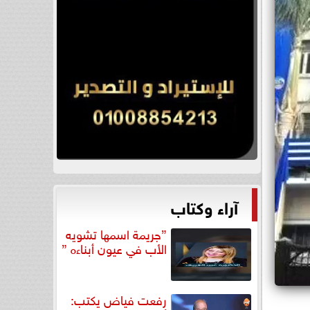
آراء وكتاب
”جريمة اسمها تشويه
الأب في عيون أبناءه ”
رفعت فياض يكتب: