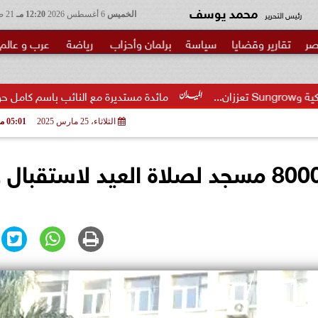
محمد يوسف
رئيس التحرير
الخميس
6 أغسطس 2026
12:20 مـ
21 صفر 1448
صر
تقارير وقضايا
سياسة
برلمان وأحزاب
رياضة
عرب و عالم
مائدة مستديرة مع النائب باسم كامل حول مشروع قانون إنش
الثلاثاء، 25 مارس 2025
05:01 مـ
البحيرة : تجهيز 171 ساحة و8000 مسجد لصلاة العيد لاستقب