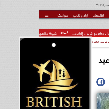
هـ
اقتصاد
آراء وكتاب
حوادث

اء...
خبيرة مناهج: حداثة تخرج المعلمين الجدد لا تكفي.. والتدر
بتوقيت القاهرة
ال عيد