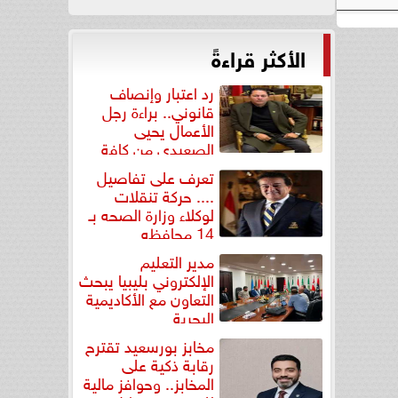
الأكثر قراءةً
رد اعتبار وإنصاف
قانوني.. براءة رجل
الأعمال يحيى
الصعيدي من كافة
التهم...
تعرف على تفاصيل
.... حركة تنقلات
لوكلاء وزارة الصحه بـ
14 محافظه
مدير التعليم
الإلكتروني بليبيا يبحث
التعاون مع الأكاديمية
البحرية
مخابز بورسعيد تقترح
رقابة ذكية على
المخابز.. وحوافز مالية