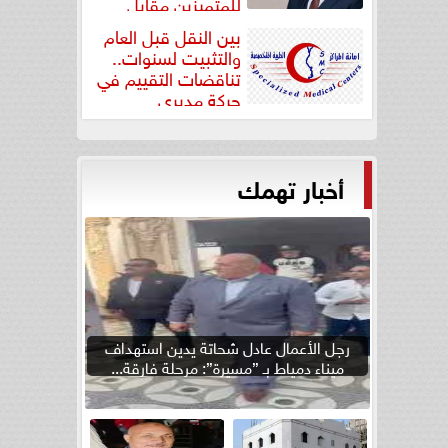
للمتميزين مقابل
جودة...
بين النقل قبل العام
والتثبيت لسنوات..
تناقضات التقييم في
حركة مديري
”مستشفيات...
أخبار تهمك
رجل الأعمال عادل شحاتة يدين استهداف
ميناء دمياط بـ ”مسيرة”: مرحلة فارقة...