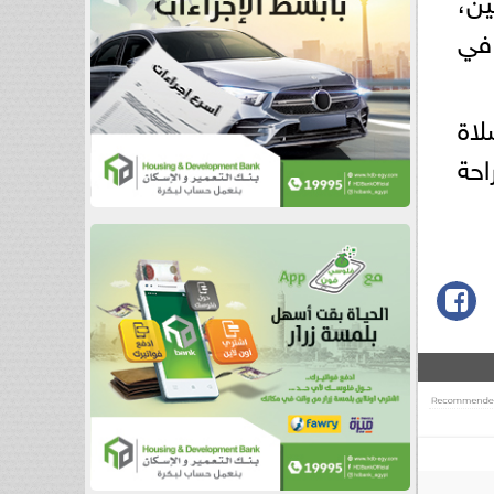
ن في
لاة
احة