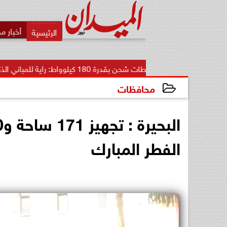
أخبار م
محطات شحن بقدرة 180 كيلوواط: راية للمباني الذكية وSungrow تعززان...
محافظات
2025-03-25 17:01:32
الفطر المبارك