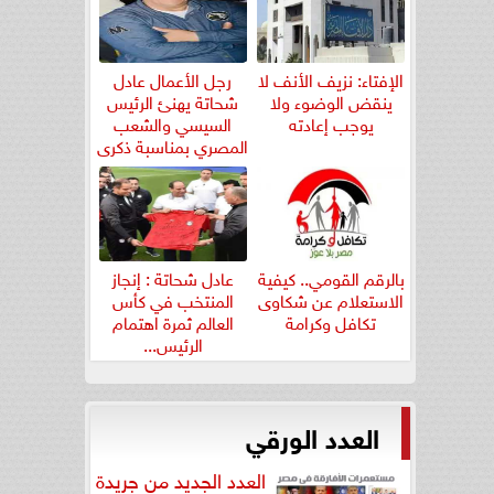
الإفتاء: نزيف الأنف لا
رجل الأعمال عادل
ينقض الوضوء ولا
شحاتة يهنئ الرئيس
يوجب إعادته
السيسي والشعب
المصري بمناسبة ذكرى
ثورة...
بالرقم القومي.. كيفية
عادل شحاتة : إنجاز
الاستعلام عن شكاوى
المنتخب في كأس
تكافل وكرامة
العالم ثمرة اهتمام
الرئيس...
العدد الورقي
العدد الجديد من جريدة