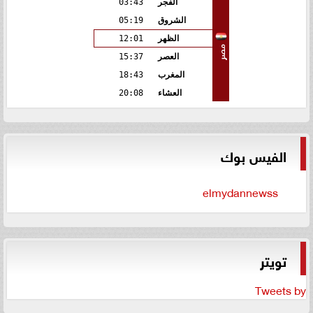
الفجر
03:43
الشروق
05:19
الظهر
12:01
مصر
العصر
15:37
المغرب
18:43
العشاء
20:08
الفيس بوك
elmydannewss
تويتر
Tweets by