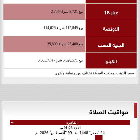
عيار 18
بيع 2,721 شراء 2,764
الاونصة
بيع 112,849 شراء 114,626
الجنيه الذهب
بيع 25,400 شراء 25,800
الكيلو
بيع 3,628,571 شراء 3,685,714
سعر الذهب بمحلات الصاغة تختلف بين منطقة وأخرى
مواقيت الصلاة
الأحد
01:26 مـ
24
صفر
1448 هـ
09
أغسطس
2026 م