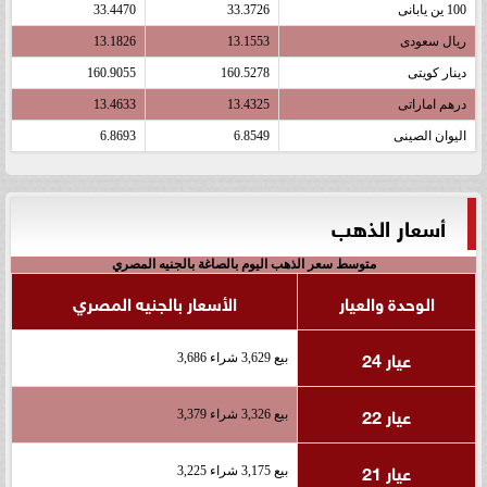
100 ين يابانى
33.3726
33.4470
ريال سعودى
13.1553
13.1826
دينار كويتى
160.5278
160.9055
درهم اماراتى
13.4325
13.4633
اليوان الصينى
6.8549
6.8693
أسعار الذهب
متوسط سعر الذهب اليوم بالصاغة بالجنيه المصري
الوحدة والعيار
الأسعار بالجنيه المصري
عيار 24
بيع 3,629 شراء 3,686
عيار 22
بيع 3,326 شراء 3,379
عيار 21
بيع 3,175 شراء 3,225