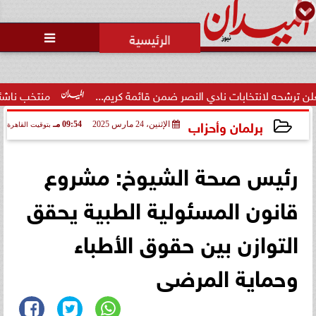
محمد يوسف
رئيس التحرير

نتخابات نادي النصر ضمن قائمة كريم...
منتخب ناشئات السلة يك
برلمان وأحزاب
الإثنين، 24 مارس 2025
09:54 مـ
بتوقيت القاهرة
2025-03-24 21:54:53
رئيس صحة الشيوخ: مشروع
قانون المسئولية الطبية يحقق
التوازن بين حقوق الأطباء
وحماية المرضى