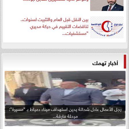
بين النقل قبل العام والتثبيت لسنوات..
تناقضات التقييم في حركة مديري
”مستشفيات...
أخبار تهمك
رجل الأعمال عادل شحاتة يدين استهداف ميناء دمياط بـ ”مسيرة”:
مرحلة فارقة...