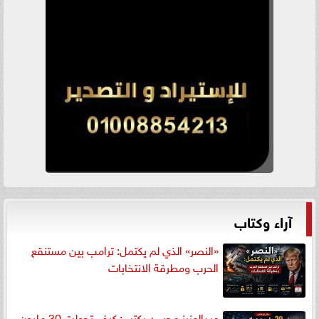
آراء وكتاب
«النصر» الذي لم يكتمل: ترامب بين مستنقع
الحرب ومطرقة الانتخابات
عبدالعزيز محسن يكتب: كيف تحولت 30 مليون