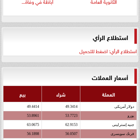
الثانوية العامة
أباظة في وفاة...
استطلاع الرأي
استطلاع الرأي: اضغط للتحميل
أسعار العملات
العملة
شراء
بيع
دولار أمريكى
49.3414
49.4414
يورو
53.7723
53.8961
جنيه إسترلينى
62.9153
63.0675
فرنك سويسرى
56.0507
56.1898