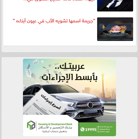
”جريمة اسمها تشويه الأب في عيون أبناءه ”