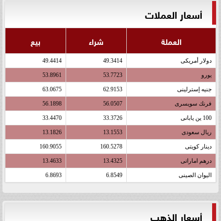
أسعار العملات
العملة
شراء
بيع
دولار أمريكى
49.3414
49.4414
يورو
53.7723
53.8961
جنيه إسترلينى
62.9153
63.0675
فرنك سويسرى
56.0507
56.1898
100 ين يابانى
33.3726
33.4470
ريال سعودى
13.1553
13.1826
دينار كويتى
160.5278
160.9055
درهم اماراتى
13.4325
13.4633
اليوان الصينى
6.8549
6.8693
أسعار الذهب