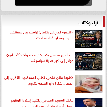
آراء وكتاب
«النصر» الذي لم يكتمل: ترامب بين مستنقع
الحرب ومطرقة الانتخابات
عبدالعزيز محسن يكتب: كيف تحولت 30 مليون
دولار إلى أكبر هدية سياسية...
دكتورة فاتن فتحي: تكتب الممرضون الأقرب إلى
الخطر.. شكرا وزير الصحة لتكريم...
مالك السعيد المحامي يكتب: إحذروا الوقوع
فيها.. أخطاء قاتلة تضيع الحقوق في...