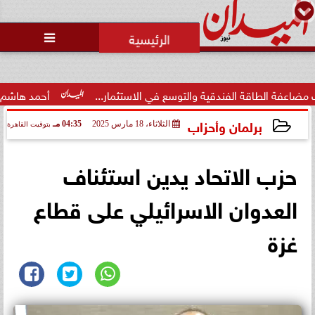

طاقة الفندقية والتوسع في الاستثمار...
أحمد هاشم: الإعلام م
برلمان وأحزاب
الثلاثاء، 18 مارس 2025
04:35 مـ
بتوقيت القاهرة
2025-03-18 16:35:10
حزب الاتحاد يدين استئناف
العدوان الاسرائيلي على قطاع
غزة