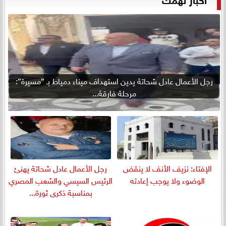
رجل الأعمال عادل شحاتة يدين استهداف ميناء دمياط بـ ”مسيرة”:
مرحلة فارقة...
الإفتاء: نزيف الأنف لا ينقض
رجل الأعمال عادل شحاتة يهنئ
الوضوء ولا يوجب إعادته
الرئيس السيسي والشعب المصري
بمناسبة ذكرى ثورة...