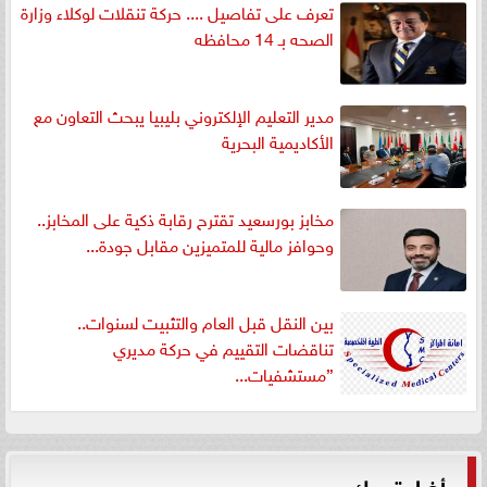
تعرف على تفاصيل .... حركة تنقلات لوكلاء وزارة
الصحه بـ 14 محافظه
مدير التعليم الإلكتروني بليبيا يبحث التعاون مع
الأكاديمية البحرية
مخابز بورسعيد تقترح رقابة ذكية على المخابز..
وحوافز مالية للمتميزين مقابل جودة...
بين النقل قبل العام والتثبيت لسنوات..
تناقضات التقييم في حركة مديري
”مستشفيات...
أخبار تهمك