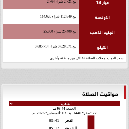
عيار 18
بيع 2,721 شراء 2,764
الاونصة
بيع 112,849 شراء 114,626
الجنيه الذهب
بيع 25,400 شراء 25,800
الكيلو
بيع 3,628,571 شراء 3,685,714
سعر الذهب بمحلات الصاغة تختلف بين منطقة وأخرى
مواقيت الصلاة
الجمعة
03:44 مـ
22
صفر
1448 هـ
07
أغسطس
2026 م
الفجر
03:41
الشروق
05:17