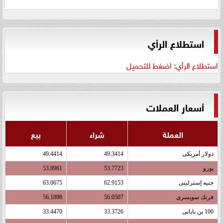
استطلاع الرأي
استطلاع الرأي: اضغط للتحميل
أسعار العملات
العملة
شراء
بيع
دولار أمريكى
49.3414
49.4414
يورو
53.7723
53.8961
جنيه إسترلينى
62.9153
63.0675
فرنك سويسرى
56.0507
56.1898
100 ين يابانى
33.3726
33.4470