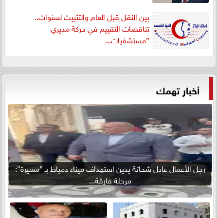
بين النقل قبل العام والتثبيت لسنوات..
تناقضات التقييم في حركة مديري
”مستشفيات...
أخبار تهمك
رجل الأعمال عادل شحاتة يدين استهداف ميناء دمياط بـ ”مسيرة”:
مرحلة فارقة...