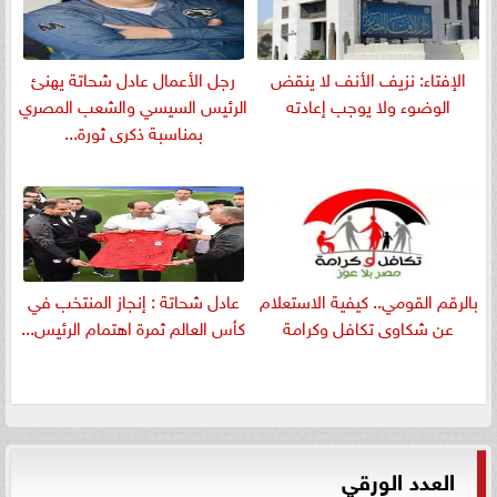
الإفتاء: نزيف الأنف لا ينقض
رجل الأعمال عادل شحاتة يهنئ
الوضوء ولا يوجب إعادته
الرئيس السيسي والشعب المصري
بمناسبة ذكرى ثورة...
بالرقم القومي.. كيفية الاستعلام
عادل شحاتة : إنجاز المنتخب في
عن شكاوى تكافل وكرامة
كأس العالم ثمرة اهتمام الرئيس...
العدد الورقي