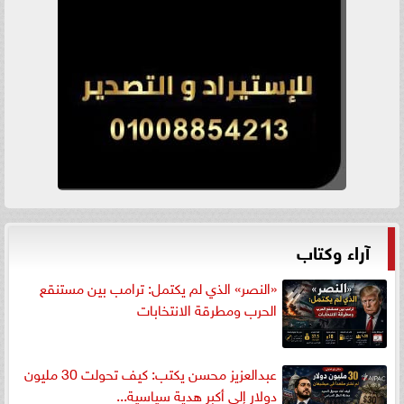
آراء وكتاب
«النصر» الذي لم يكتمل: ترامب بين مستنقع
الحرب ومطرقة الانتخابات
عبدالعزيز محسن يكتب: كيف تحولت 30 مليون
دولار إلى أكبر هدية سياسية...