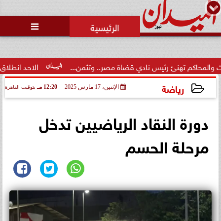
محمد يوسف
رئيس التحرير

 تهنئ رئيس نادي قضاة مصر.. وتثمن...
الاحد انطلاق  المرحلة الاو
رياضة
الإثنين، 17 مارس 2025
12:20 مـ
بتوقيت القاهرة
2025-03-17 12:20:37
دورة النقاد الرياضيين تدخل
مرحلة الحسم