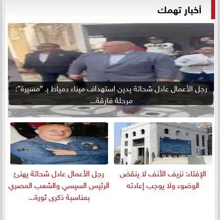
أخبار تهمك
رجل الأعمال عادل شحاتة يدين استهداف ميناء دمياط بـ ”مسيرة”:
مرحلة فارقة...
الإفتاء: نزيف الأنف لا ينقض
رجل الأعمال عادل شحاتة يهنئ
الوضوء ولا يوجب إعادته
الرئيس السيسي والشعب المصري
بمناسبة ذكرى ثورة...