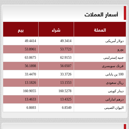
أسعار العملات
العملة
شراء
بيع
دولار أمريكى
49.3414
49.4414
يورو
53.7723
53.8961
جنيه إسترلينى
62.9153
63.0675
فرنك سويسرى
56.0507
56.1898
100 ين يابانى
33.3726
33.4470
ريال سعودى
13.1553
13.1826
دينار كويتى
160.5278
160.9055
درهم اماراتى
13.4325
13.4633
اليوان الصينى
6.8549
6.8693