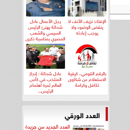
الإفتاء: نزيف الأنف لا
رجل الأعمال عادل
ينقض الوضوء ولا
شحاتة يهنئ الرئيس
يوجب إعادته
السيسي والشعب
المصري بمناسبة ذكرى
ثورة...
بالرقم القومي.. كيفية
عادل شحاتة : إنجاز
الاستعلام عن شكاوى
المنتخب في كأس
تكافل وكرامة
العالم ثمرة اهتمام
الرئيس...
العدد الورقي
العدد الجديد من جريدة