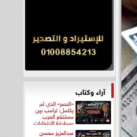
آراء وكتاب
«النصر» الذي لم
يكتمل: ترامب بين
مستنقع الحرب
ومطرقة الانتخابات
عبدالعزيز محسن