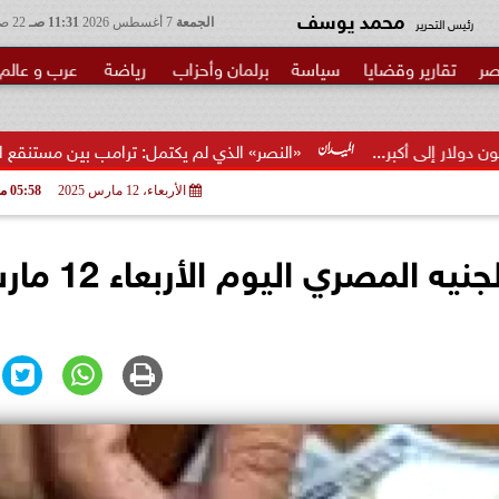
محمد يوسف
رئيس التحرير
الجمعة
7 أغسطس 2026
11:31 صـ
22 صفر 1448
صر
تقارير وقضايا
سياسة
برلمان وأحزاب
رياضة
عرب و عالم
«النصر» الذي لم يكتمل: ترامب بين مستنقع الحرب ومطرقة الانت
الأربعاء، 12 مارس 2025
05:58 مـ
استقرار سعر الدولار مقابل الجنيه المصري 