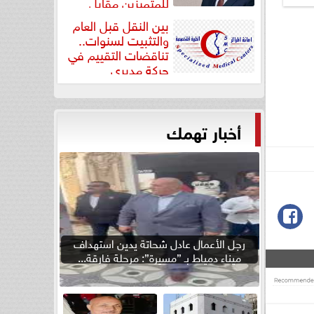
للمتميزين مقابل
جودة...
بين النقل قبل العام
والتثبيت لسنوات..
تناقضات التقييم في
حركة مديري
”مستشفيات...
أخبار تهمك
رجل الأعمال عادل شحاتة يدين استهداف
ميناء دمياط بـ ”مسيرة”: مرحلة فارقة...