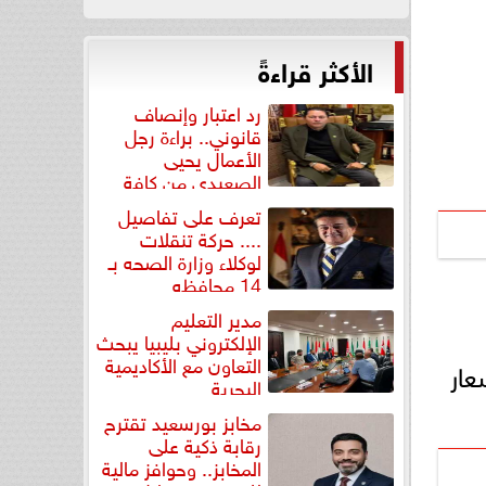
الأكثر قراءةً
رد اعتبار وإنصاف
قانوني.. براءة رجل
الأعمال يحيى
الصعيدي من كافة
التهم...
تعرف على تفاصيل
.... حركة تنقلات
لوكلاء وزارة الصحه بـ
14 محافظه
مدير التعليم
الإلكتروني بليبيا يبحث
التعاون مع الأكاديمية
ار
البحرية
مخابز بورسعيد تقترح
رقابة ذكية على
المخابز.. وحوافز مالية