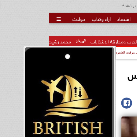
هـ
اقتصاد
آراء وكتاب
حوادث

خابات
محمد رشيدي: لقاء الرئيس السيسي وملك البحرين يؤكد قي
بتوقيت القاهرة
اليوم الأربعاء 12 مارس