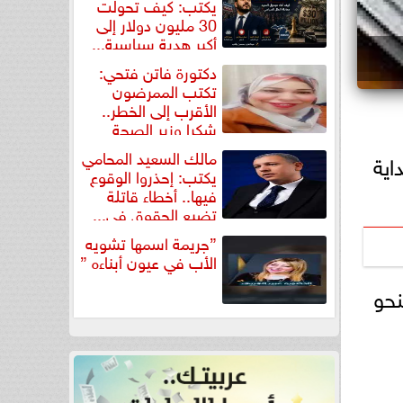
يكتب: كيف تحولت
30 مليون دولار إلى
أكبر هدية سياسية...
دكتورة فاتن فتحي:
تكتب الممرضون
الأقرب إلى الخطر..
شكرا وزير الصحة
لتكريم...
مالك السعيد المحامي
تقرارًا في بداية
يكتب: إحذروا الوقوع
فيها.. أخطاء قاتلة
تضيع الحقوق في...
”جريمة اسمها تشويه
الأب في عيون أبناءه ”
نحو