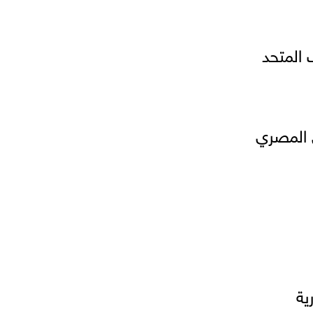
المتحد
 المصري
ية