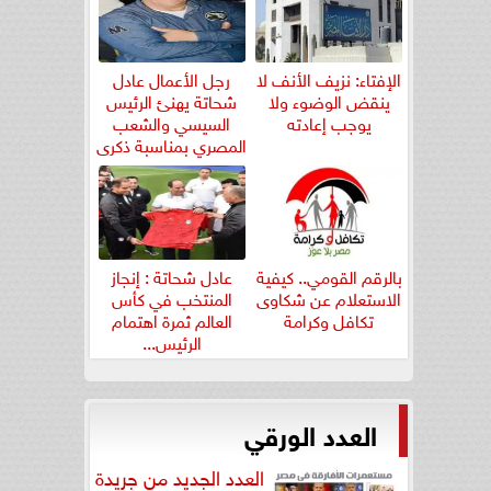
الإفتاء: نزيف الأنف لا
رجل الأعمال عادل
ينقض الوضوء ولا
شحاتة يهنئ الرئيس
يوجب إعادته
السيسي والشعب
المصري بمناسبة ذكرى
ثورة...
بالرقم القومي.. كيفية
عادل شحاتة : إنجاز
الاستعلام عن شكاوى
المنتخب في كأس
تكافل وكرامة
العالم ثمرة اهتمام
الرئيس...
العدد الورقي
العدد الجديد من جريدة