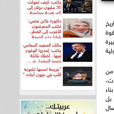
يكتب: كيف تحولت
30 مليون دولار إلى
أكبر هدية سياسية...
دكتورة فاتن فتحي:
ريخ
تكتب الممرضون
وة
الأقرب إلى الخطر..
شكرا وزير الصحة
يرة
لتكريم...
مالك السعيد المحامي
لية
يكتب: إحذروا الوقوع
فيها.. أخطاء قاتلة
تضيع الحقوق في...
”جريمة اسمها تشويه
من
الأب في عيون أبناءه ”
ت،
ناء
 بل
ضال