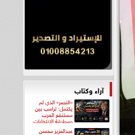
آراء وكتاب
«النصر» الذي لم
يكتمل: ترامب بين
مستنقع الحرب
ومطرقة الانتخابات
عبدالعزيز محسن