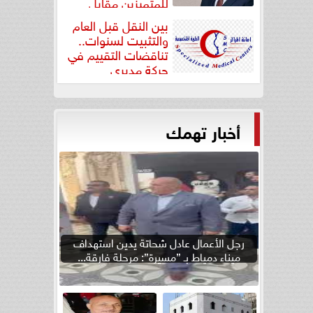
للمتميزين مقابل
جودة...
بين النقل قبل العام
والتثبيت لسنوات..
تناقضات التقييم في
حركة مديري
”مستشفيات...
أخبار تهمك
رجل الأعمال عادل شحاتة يدين استهداف
ميناء دمياط بـ ”مسيرة”: مرحلة فارقة...