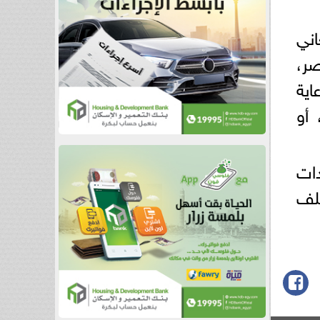
اني
صر،
اية
 أو
دات
لف