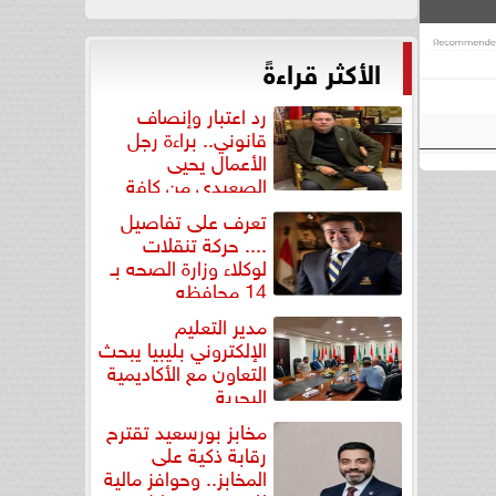
الأكثر قراءةً
رد اعتبار وإنصاف
قانوني.. براءة رجل
الأعمال يحيى
الصعيدي من كافة
التهم...
تعرف على تفاصيل
.... حركة تنقلات
لوكلاء وزارة الصحه بـ
14 محافظه
مدير التعليم
الإلكتروني بليبيا يبحث
التعاون مع الأكاديمية
البحرية
مخابز بورسعيد تقترح
رقابة ذكية على
المخابز.. وحوافز مالية