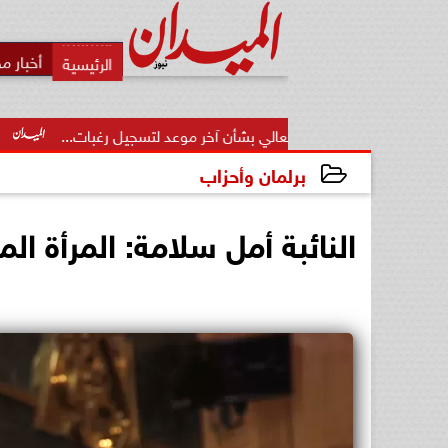
أخبار م
تعليم العالي بشأن آخر موعد لتسجيل رغبات...
وزير الصناعة ببحث
برلمان وأحزاب
2025-03-11 16:50:46
النائبة أمل سلامة: المرأة ال