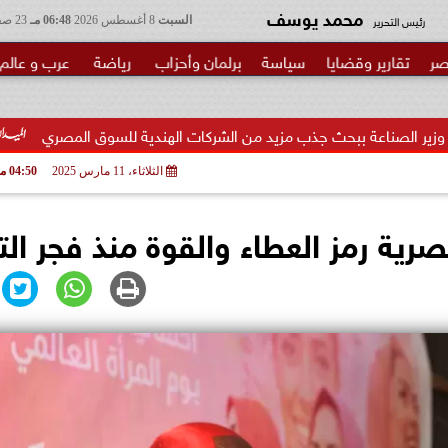
محمد يوسف
رئيس التحرير
السبت
8 أغسطس 2026
06:48 مـ
23 صفر 1448
صر
تقارير وقضايا
سياسة
برلمان وأحزاب
رياضة
عرب و عالم
 جذب مزيد من الشركات الهندية للسوق المصري
مدير المطعم عن 
الثلاثاء، 11 مارس 2025
04:50 مـ
مصرية رمز العطاء والقوة منذ فجر الت