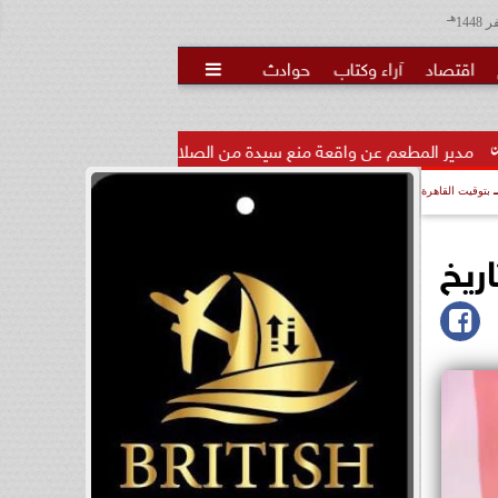
هـ
اقتصاد
آراء وكتاب
حوادث

واقعة منع سيدة من الصلاة:  الجامع...
رسميا.. أرسنال يتعاقد 
بتوقيت القاهرة
اريخ