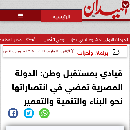
محمد يوسف
رئيس التحرير

ضبط 25 زجاجة «ويسكي» مهربة
داخل مطعم شهير بـ«نيو جيزة»..
والضريبة المس...
نيابي بحزب الوعي لتأهيل...
مدير المطعم عن واقعة منع سيدة من 
برلمان وأحزاب
الإثنين، 10 مارس 2025
07:16 مـ
بتوقيت القاهرة
2025-03-10 19:16:56
قيادي بمستقبل وطن: الدولة
المصرية تمضي في انتصاراتها
نحو البناء والتنمية والتعمير