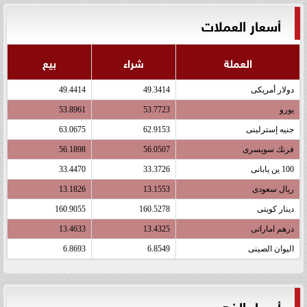
أسعار العملات
العملة
شراء
بيع
دولار أمريكى
49.3414
49.4414
يورو
53.7723
53.8961
جنيه إسترلينى
62.9153
63.0675
فرنك سويسرى
56.0507
56.1898
100 ين يابانى
33.3726
33.4470
ريال سعودى
13.1553
13.1826
دينار كويتى
160.5278
160.9055
درهم اماراتى
13.4325
13.4633
اليوان الصينى
6.8549
6.8693
أسعار الذهب