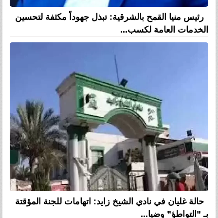
رئيس منيا القمح بالشرقية: تبذل جهوداً مكثفة لتحسين
الخدمات العامة لكسب...
حالة غليان في نادي الشيخ زايد: اتهامات للجنة المؤقتة
بـ ”التواطؤ” وضيا...