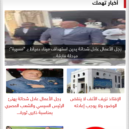
أخبار تهمك
رجل الأعمال عادل شحاتة يدين استهداف ميناء دمياط بـ ”مسيرة”:
مرحلة فارقة...
الإفتاء: نزيف الأنف لا ينقض
رجل الأعمال عادل شحاتة يهنئ
الوضوء ولا يوجب إعادته
الرئيس السيسي والشعب المصري
بمناسبة ذكرى ثورة...