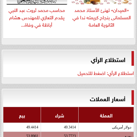
«الميدان» تهنئ الأستاذ محمد
​محاسب محمد ثروت عبد النبي
المسلمانى بنجاح كريمته ندا في
يقدم التعازي للمهندس هشام
الثانوية العامة
أباظة في وفاة...
استطلاع الرأي
استطلاع الرأي: اضغط للتحميل
أسعار العملات
العملة
شراء
بيع
دولار أمريكى
49.3414
49.4414
يورو
53.7723
53.8961