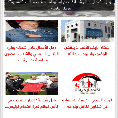
رجل الأعمال عادل شحاتة يدين استهداف ميناء دمياط بـ ”مسيرة”:
مرحلة فارقة...
الإفتاء: نزيف الأنف لا ينقض
رجل الأعمال عادل شحاتة يهنئ
الوضوء ولا يوجب إعادته
الرئيس السيسي والشعب المصري
بمناسبة ذكرى ثورة...
بالرقم القومي.. كيفية الاستعلام
عادل شحاتة : إنجاز المنتخب في
عن شكاوى تكافل وكرامة
كأس العالم ثمرة اهتمام الرئيس...