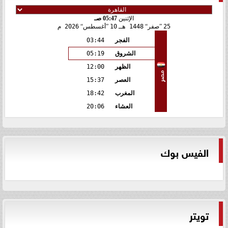
الإثنين
05:47 صـ
25
صفر
1448 هـ
10
أغسطس
2026 م
الفجر
03:44
الشروق
05:19
الظهر
12:00
مصر
العصر
15:37
المغرب
18:42
العشاء
20:06
الفيس بوك
تويتر