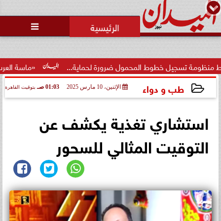
محمد يوسف
رئيس التحرير

يل خطوط المحمول ضرورة لحماية...
«ماسة العرب» تتوج سعا
طب و دواء
الإثنين، 10 مارس 2025
01:03 صـ
بتوقيت القاهرة
2025-03-10 01:03:39
استشاري تغذية يكشف عن
التوقيت المثالي للسحور