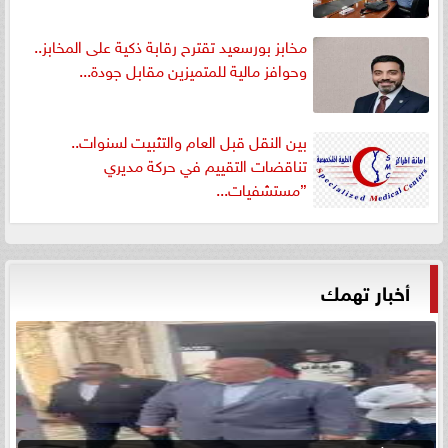
مخابز بورسعيد تقترح رقابة ذكية على المخابز..
وحوافز مالية للمتميزين مقابل جودة...
بين النقل قبل العام والتثبيت لسنوات..
تناقضات التقييم في حركة مديري
”مستشفيات...
أخبار تهمك