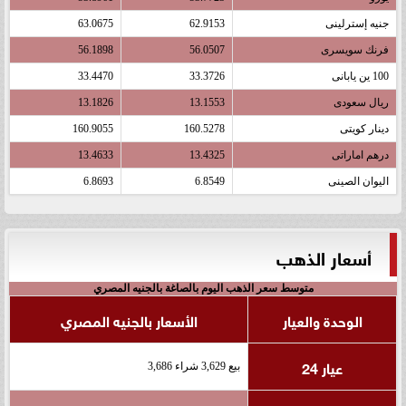
جنيه إسترلينى
62.9153
63.0675
فرنك سويسرى
56.0507
56.1898
100 ين يابانى
33.3726
33.4470
ريال سعودى
13.1553
13.1826
دينار كويتى
160.5278
160.9055
درهم اماراتى
13.4325
13.4633
اليوان الصينى
6.8549
6.8693
أسعار الذهب
متوسط سعر الذهب اليوم بالصاغة بالجنيه المصري
الوحدة والعيار
الأسعار بالجنيه المصري
عيار 24
بيع 3,629 شراء 3,686