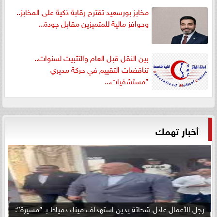
مخابز بورسعيد تقترح رقابة ذكية على المخابز..
وحوافز مالية للمتميزين مقابل جودة...
بين النقل قبل العام والتثبيت لسنوات..
تناقضات التقييم في حركة مديري
”مستشفيات...
أخبار تهمك
رجل الأعمال عادل شحاتة يدين استهداف ميناء دمياط بـ ”مسيرة”: