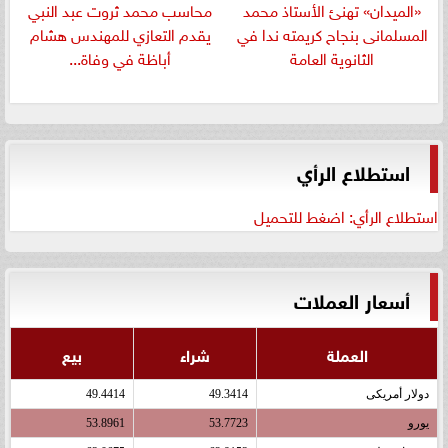
«الميدان» تهنئ الأستاذ محمد
​محاسب محمد ثروت عبد النبي
المسلمانى بنجاح كريمته ندا في
يقدم التعازي للمهندس هشام
الثانوية العامة
أباظة في وفاة...
استطلاع الرأي
استطلاع الرأي: اضغط للتحميل
أسعار العملات
العملة
شراء
بيع
دولار أمريكى
49.3414
49.4414
يورو
53.7723
53.8961