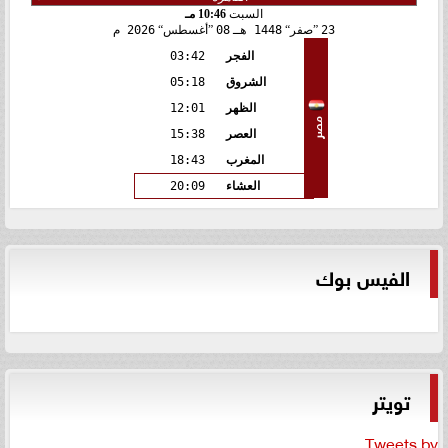
السبت
10:46 مـ
23
صفر
1448 هـ
08
أغسطس
2026 م
الفجر
03:42
الشروق
05:18
الظهر
12:01
مصر
العصر
15:38
المغرب
18:43
العشاء
20:09
الفيس بوك
تويتر
Tweets by