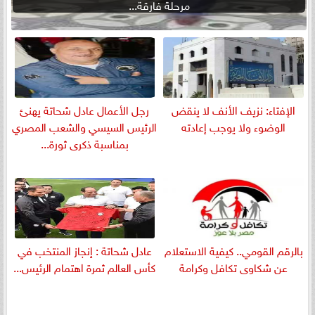
مرحلة فارقة...
الإفتاء: نزيف الأنف لا ينقض
رجل الأعمال عادل شحاتة يهنئ
الوضوء ولا يوجب إعادته
الرئيس السيسي والشعب المصري
بمناسبة ذكرى ثورة...
بالرقم القومي.. كيفية الاستعلام
عادل شحاتة : إنجاز المنتخب في
عن شكاوى تكافل وكرامة
كأس العالم ثمرة اهتمام الرئيس...