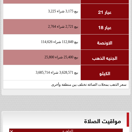
عيار 21
بيع 3,175 شراء 3,225
عيار 18
بيع 2,721 شراء 2,764
الاونصة
بيع 112,849 شراء 114,626
الجنيه الذهب
بيع 25,400 شراء 25,800
الكيلو
بيع 3,628,571 شراء 3,685,714
سعر الذهب بمحلات الصاغة تختلف بين منطقة وأخرى
مواقيت الصلاة