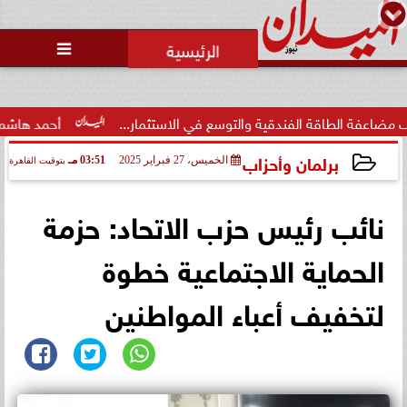
محمد يوسف
رئيس التحرير

طاقة الفندقية والتوسع في الاستثمار...
أحمد هاشم: الإعلام م
برلمان وأحزاب
الخميس، 27 فبراير 2025
03:51 مـ
بتوقيت القاهرة
2025-02-27 15:51:16
نائب رئيس حزب الاتحاد: حزمة
الحماية الاجتماعية خطوة
لتخفيف أعباء المواطنين