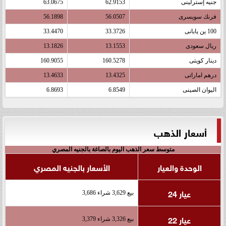
جنيه إسترلينى
62.9153
63.0675
فرنك سويسرى
56.0507
56.1898
100 ين يابانى
33.3726
33.4470
ريال سعودى
13.1553
13.1826
دينار كويتى
160.5278
160.9055
درهم اماراتى
13.4325
13.4633
اليوان الصينى
6.8549
6.8693
أسعار الذهب
متوسط سعر الذهب اليوم بالصاغة بالجنيه المصري
الوحدة والعيار
الأسعار بالجنيه المصري
عيار 24
بيع 3,629 شراء 3,686
عيار 22
بيع 3,326 شراء 3,379