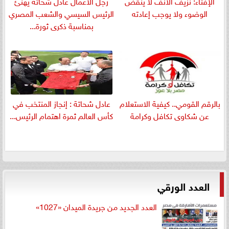
الإفتاء: نزيف الأنف لا ينقض
رجل الأعمال عادل شحاتة يهنئ
الوضوء ولا يوجب إعادته
الرئيس السيسي والشعب المصري
بمناسبة ذكرى ثورة...
بالرقم القومي.. كيفية الاستعلام
عادل شحاتة : إنجاز المنتخب في
عن شكاوى تكافل وكرامة
كأس العالم ثمرة اهتمام الرئيس...
العدد الورقي
العدد الجديد من جريدة الميدان «1027»