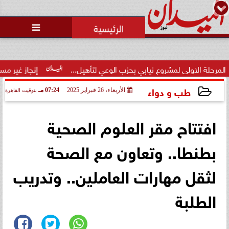

اولى لمشروع نيابي بحزب الوعي لتأهيل...
إنجاز غير مسبوق.. منتخ
طب و دواء
الأربعاء، 26 فبراير 2025
07:24 مـ
بتوقيت القاهرة
2025-02-26 19:24:36
افتتاح مقر العلوم الصحية
بطنطا.. وتعاون مع الصحة
لثقل مهارات العاملين.. وتدريب
الطلبة