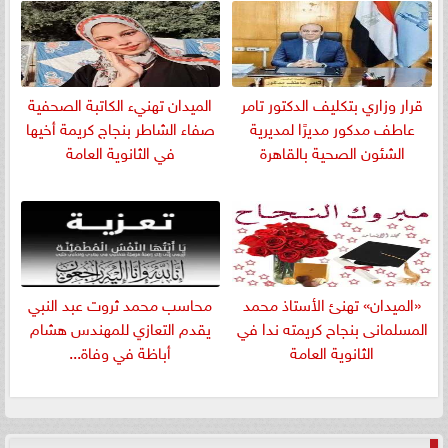
قرار وزاري بتكليف الدكتور تامر
الميدان تهنيء الكاتبة الصحفية
عاطف مدكور مديرًا لمديرية
صفاء الشاطر بنجاج كريمة أخيها
الشئون الصحية بالقاهرة
في الثانوية العامة
«الميدان» تهنئ الأستاذ محمد
​محاسب محمد ثروت عبد النبي
المسلمانى بنجاح كريمته ندا في
يقدم التعازي للمهندس هشام
الثانوية العامة
أباظة في وفاة...