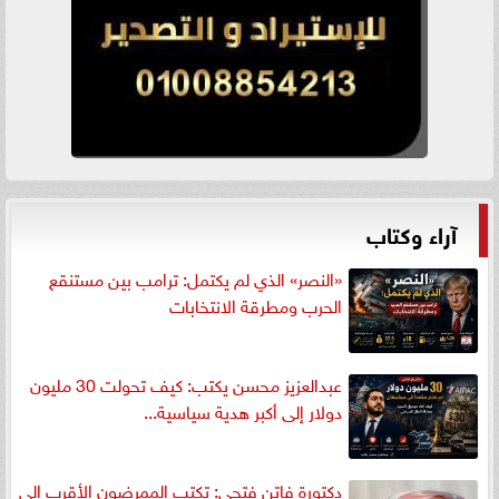
آراء وكتاب
«النصر» الذي لم يكتمل: ترامب بين مستنقع
الحرب ومطرقة الانتخابات
عبدالعزيز محسن يكتب: كيف تحولت 30 مليون
دولار إلى أكبر هدية سياسية...
دكتورة فاتن فتحي: تكتب الممرضون الأقرب إلى