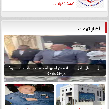
”مستشفيات...
أخبار تهمك
رجل الأعمال عادل شحاتة يدين استهداف ميناء دمياط بـ ”مسيرة”:
مرحلة فارقة...