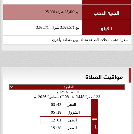
الجنيه الذهب
بيع 25,400 شراء 25,800
الكيلو
بيع 3,628,571 شراء 3,685,714
سعر الذهب بمحلات الصاغة تختلف بين منطقة وأخرى
مواقيت الصلاة
السبت
12:16 مـ
23
صفر
1448 هـ
08
أغسطس
2026 م
الفجر
03:42
الشروق
05:18
الظهر
12:01
مصر
العصر
15:38