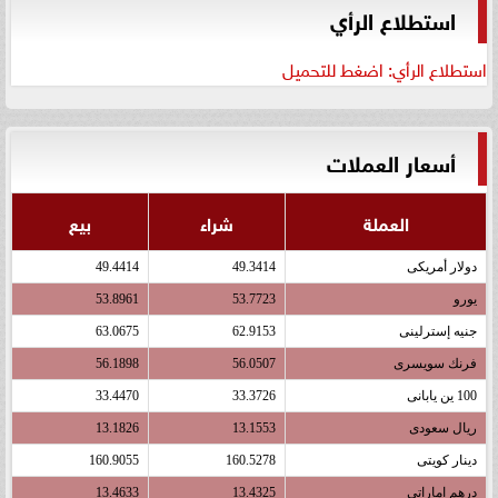
استطلاع الرأي
استطلاع الرأي: اضغط للتحميل
أسعار العملات
العملة
شراء
بيع
دولار أمريكى
49.3414
49.4414
يورو
53.7723
53.8961
جنيه إسترلينى
62.9153
63.0675
فرنك سويسرى
56.0507
56.1898
100 ين يابانى
33.3726
33.4470
ريال سعودى
13.1553
13.1826
دينار كويتى
160.5278
160.9055
درهم اماراتى
13.4325
13.4633