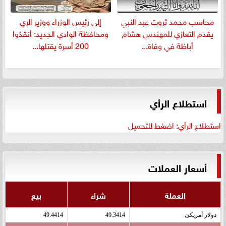
​محاسب محمد ثروت عبد النبي
إلى رئيس الوزراء ووزير الري
يقدم التعازي للمهندس هشام
ومحافظة الوادي الجديد: أنقذوا
أباظة في وفاة...
200 أسرة يقتلها...
استطلاع الرأي
استطلاع الرأي: اضغط للتحميل
أسعار العملات
العملة
شراء
بيع
دولار أمريكى
49.3414
49.4414