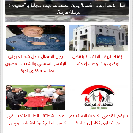
رجل الأعمال عادل شحاتة يدين استهداف ميناء دمياط بـ ”مسيرة”:
مرحلة فارقة...
الإفتاء: نزيف الأنف لا ينقض
رجل الأعمال عادل شحاتة يهنئ
الوضوء ولا يوجب إعادته
الرئيس السيسي والشعب المصري
بمناسبة ذكرى ثورة...
بالرقم القومي.. كيفية الاستعلام
عادل شحاتة : إنجاز المنتخب في
عن شكاوى تكافل وكرامة
كأس العالم ثمرة اهتمام الرئيس...