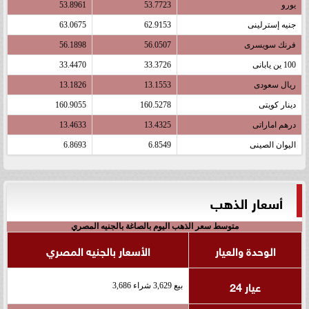
يورو
53.7723
53.8961
جنيه إسترلينى
62.9153
63.0675
فرنك سويسرى
56.0507
56.1898
100 ين يابانى
33.3726
33.4470
ريال سعودى
13.1553
13.1826
دينار كويتى
160.5278
160.9055
درهم اماراتى
13.4325
13.4633
اليوان الصينى
6.8549
6.8693
أسعار الذهب
متوسط سعر الذهب اليوم بالصاغة بالجنيه المصري
الوحدة والعيار
الأسعار بالجنيه المصري
عيار 24
بيع 3,629 شراء 3,686