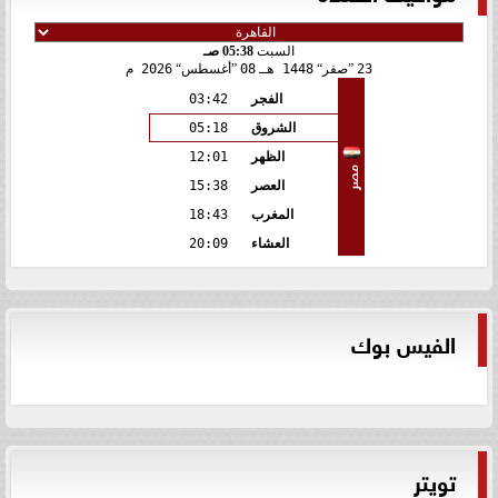
السبت
05:38 صـ
23
صفر
1448 هـ
08
أغسطس
2026 م
الفجر
03:42
الشروق
05:18
الظهر
12:01
مصر
العصر
15:38
المغرب
18:43
العشاء
20:09
الفيس بوك
تويتر