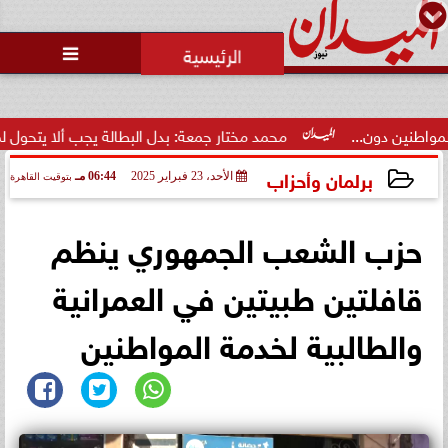

...
محمد مختار جمعة: بدل البطالة يجب ألا يتحول لمنحة مدى...
برلمان وأحزاب
الأحد، 23 فبراير 2025
06:44 مـ
بتوقيت القاهرة
2025-02-23 18:44:34
حزب الشعب الجمهوري ينظم
قافلتين طبيتين في العمرانية
والطالبية لخدمة المواطنين