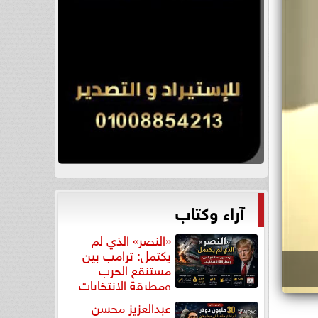
آراء وكتاب
«النصر» الذي لم
يكتمل: ترامب بين
مستنقع الحرب
ومطرقة الانتخابات
عبدالعزيز محسن