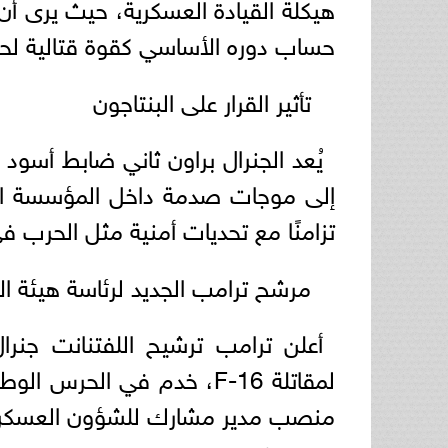
هيكلة القيادة العسكرية، حيث يرى أن 
حساب دوره الأساسي كقوة قتالية لحماي
تأثير القرار على البنتاجون
يُعد الجنرال براون ثاني ضابط أسود 
تزامنًا مع تحديات أمنية مثل الحرب ف
مرشح ترامب الجديد لرئاسة هيئة الأ
أعلن ترامب ترشيح اللفتنانت جنرا
لمقاتلة F-16، خدم في الح
منصب مدير مشارك للشؤون العسكرية في 