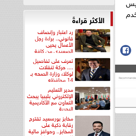
ئيس
خدم
الأكثر قراءةً
رد اعتبار وإنصاف
قانوني.. براءة رجل
الأعمال يحيى
الصعيدي من كافة
التهم...
تعرف على تفاصيل
.... حركة تنقلات
لوكلاء وزارة الصحه بـ
14 محافظه
مدير التعليم
الإلكتروني بليبيا يبحث
التعاون مع الأكاديمية
البحرية
مخابز بورسعيد تقترح
رقابة ذكية على
المخابز.. وحوافز مالية