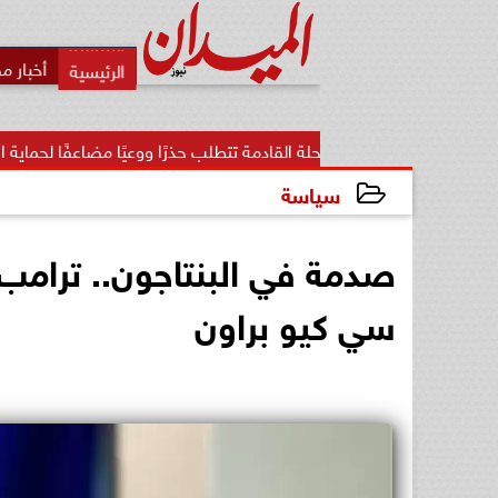
أخبار م
: المرحلة القادمة تتطلب حذرًا ووعيًا مضاعفًا لحماية الأمن...
«
سياسة
2025-02-22 13:19:17
صدمة في البنتاجون.. ترامب 
سي كيو براون