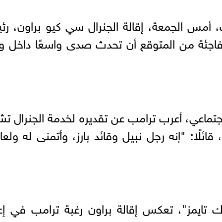
ب، أمس الجمعة، إقالة الجنرال سي كيو براون، ر
اجئة من المتوقع أن تحدث صدى واسعًا داخل وز
ماعي، أعرب ترامب عن تقديره لخدمة الجنرال تشا
تي امتدت لأكثر من 40 عامًا، قائلًا: "إنه رجل نبيل وقائد بارز، وأتمنى له ولع
ك تايمز"، تعكس إقالة براون رغبة ترامب في إع