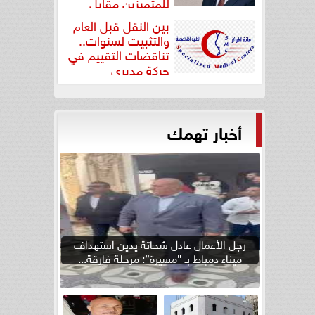
للمتميزين مقابل
جودة...
بين النقل قبل العام
والتثبيت لسنوات..
تناقضات التقييم في
حركة مديري
”مستشفيات...
أخبار تهمك
رجل الأعمال عادل شحاتة يدين استهداف
ميناء دمياط بـ ”مسيرة”: مرحلة فارقة...