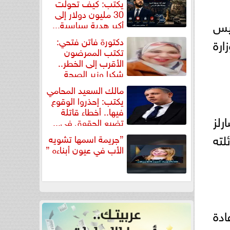
يكتب: كيف تحولت
30 مليون دولار إلى
ئيس
أكبر هدية سياسية...
دكتورة فاتن فتحي:
ارة
تكتب الممرضون
الأقرب إلى الخطر..
شكرا وزير الصحة
لتكريم...
مالك السعيد المحامي
يكتب: إحذروا الوقوع
فيها.. أخطاء قاتلة
رلز
تضيع الحقوق في...
ائلته
”جريمة اسمها تشويه
الأب في عيون أبناءه ”
ادة