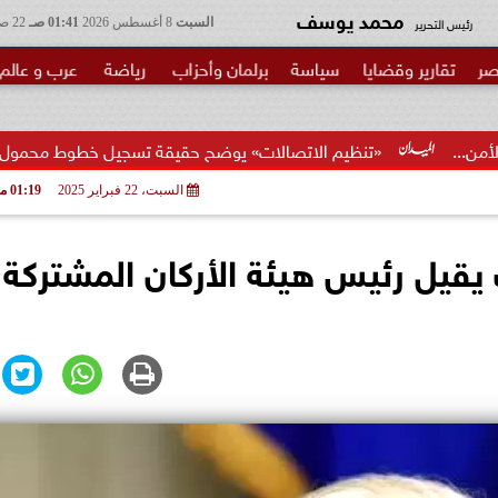
محمد يوسف
رئيس التحرير
السبت
8 أغسطس 2026
01:41 صـ
22 صفر 1448
صر
تقارير وقضايا
سياسة
برلمان وأحزاب
رياضة
عرب و عالم
تنظيم الاتصالات» يوضح حقيقة تسجيل خطوط محمول بأسماء المواطنين 
السبت، 22 فبراير 2025
01:19 مـ
يقيل رئيس هيئة الأركان المشتركة