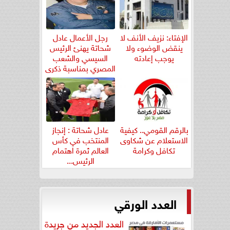
الإفتاء: نزيف الأنف لا
رجل الأعمال عادل
ينقض الوضوء ولا
شحاتة يهنئ الرئيس
يوجب إعادته
السيسي والشعب
المصري بمناسبة ذكرى
ثورة...
بالرقم القومي.. كيفية
عادل شحاتة : إنجاز
الاستعلام عن شكاوى
المنتخب في كأس
تكافل وكرامة
العالم ثمرة اهتمام
الرئيس...
العدد الورقي
العدد الجديد من جريدة