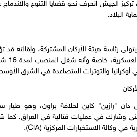
تركيز الجيش انحرف نحو قضايا التنوع والاندماج 
ة البلاد.
يتولى رئاسة هيئة الأركان المشتركة، وإقالته قد ت
إلى موجات صدمة داخل المؤسسة العسكر
ي أوكرانيا والتوترات المتصاعدة في الشرق الأوسط
ركان
ل دان "رازين" كاين لخلافة براون، وهو طيار س
رس الوطني وشارك في عمليات قتالية في العراق. كما 
وكالة الاستخبارات المركزية (CIA).