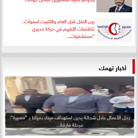
بين النقل قبل العام والتثبيت لسنوات..
تناقضات التقييم في حركة مديري
”مستشفيات...
أخبار تهمك
رجل الأعمال عادل شحاتة يدين استهداف ميناء دمياط بـ ”مسيرة”:
مرحلة فارقة...