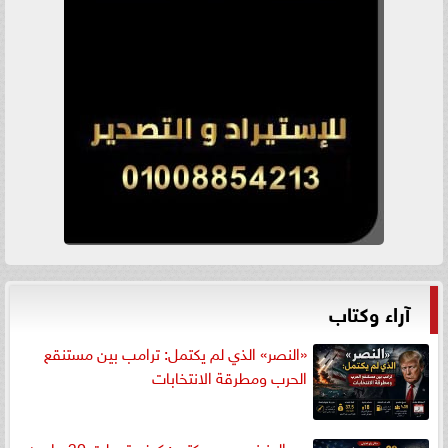
آراء وكتاب
«النصر» الذي لم يكتمل: ترامب بين مستنقع
الحرب ومطرقة الانتخابات
عبدالعزيز محسن يكتب: كيف تحولت 30 مليون