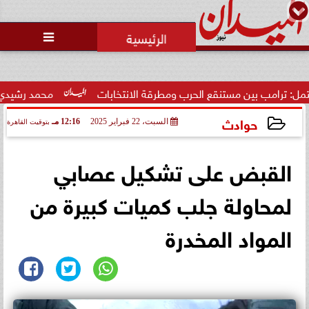
محمد يوسف
رئيس التحرير

محاولات لإخفاء المقاعد عن أعضاء
الجمعية العمومية خلال الإفطار
الجماعي ...
ع الحرب ومطرقة الانتخابات
محمد رشيدي: لقاء الرئيس السيسي و
حوادث
السبت، 22 فبراير 2025
12:16 مـ
بتوقيت القاهرة
2025-02-22 12:16:32
القبض على تشكيل عصابي
لمحاولة جلب كميات كبيرة من
المواد المخدرة