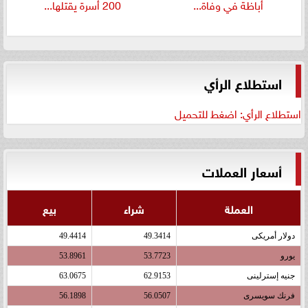
أباظة في وفاة...
200 أسرة يقتلها...
استطلاع الرأي
استطلاع الرأي: اضغط للتحميل
أسعار العملات
العملة
شراء
بيع
دولار أمريكى
49.3414
49.4414
يورو
53.7723
53.8961
جنيه إسترلينى
62.9153
63.0675
فرنك سويسرى
56.0507
56.1898