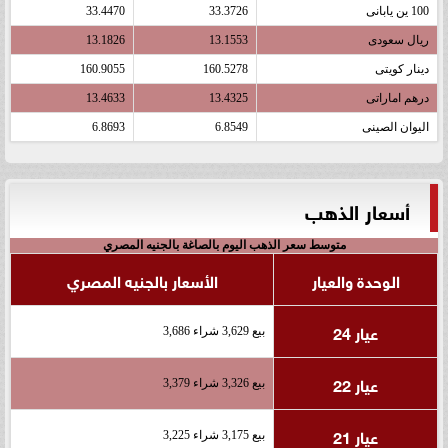
100 ين يابانى
33.3726
33.4470
ريال سعودى
13.1553
13.1826
دينار كويتى
160.5278
160.9055
درهم اماراتى
13.4325
13.4633
اليوان الصينى
6.8549
6.8693
أسعار الذهب
متوسط سعر الذهب اليوم بالصاغة بالجنيه المصري
الوحدة والعيار
الأسعار بالجنيه المصري
عيار 24
بيع 3,629 شراء 3,686
عيار 22
بيع 3,326 شراء 3,379
عيار 21
بيع 3,175 شراء 3,225