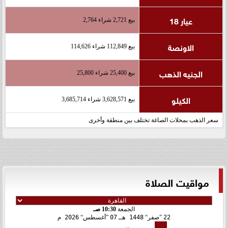
عيار 18
بيع 2,721 شراء 2,764
الاونصة
بيع 112,849 شراء 114,626
الجنيه الذهب
بيع 25,400 شراء 25,800
الكيلو
بيع 3,628,571 شراء 3,685,714
سعر الذهب بمحلات الصاغة تختلف بين منطقة وأخرى
مواقيت الصلاة
الجمعة
10:30 صـ
22
صفر
1448 هـ
07
أغسطس
2026 م