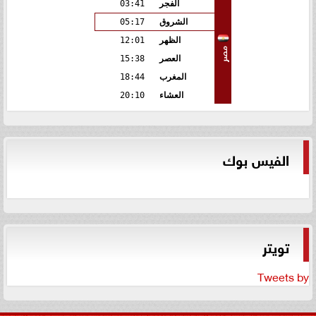
الفجر
03:41
الشروق
05:17
الظهر
12:01
مصر
العصر
15:38
المغرب
18:44
العشاء
20:10
الفيس بوك
تويتر
Tweets by